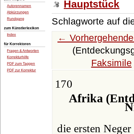
Hauptstück
Autorennamen
Abkürzungen
Schlagworte auf di
Rundgang
zum Künstlerlexikon
← Vorhergehende
Index
für Korrektoren
(Entdeckungsge
Fragen & Antworten
Korrekturhilfe
Faksimile
PDF zum Taggen
PDF zur Korrektur
170
Afrika (Ent
N
die ersten Neger