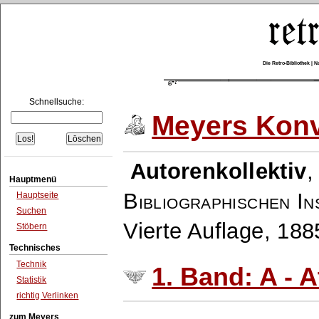
Die Retro-Bibliothek |
Schnellsuche:
Meyers Konv
Autorenkollektiv
Hauptmenü
Bibliographischen In
Hauptseite
Suchen
Vierte Auflage, 18
Stöbern
Technisches
Technik
1. Band: A - A
Statistik
richtig Verlinken
zum Meyers