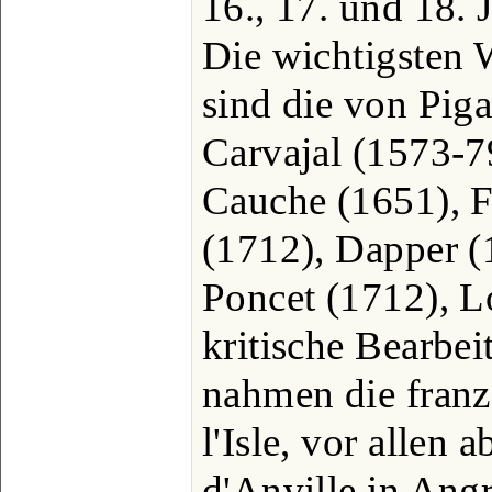
16., 17. und 18. 
Die wichtigsten W
sind die von Pig
Carvajal (1573-7
Cauche (1651), F
(1712), Dapper (
Poncet (1712), L
kritische Bearbe
nahmen die fran
l'Isle, vor allen
d'Anville in Angr