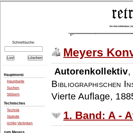
Die Retro-Bibliothek |
Schnellsuche:
Meyers Konv
Autorenkollektiv
Hauptmenü
Bibliographischen In
Hauptseite
Suchen
Vierte Auflage, 18
Stöbern
Technisches
Technik
1. Band: A - A
Statistik
richtig Verlinken
zum Meyers