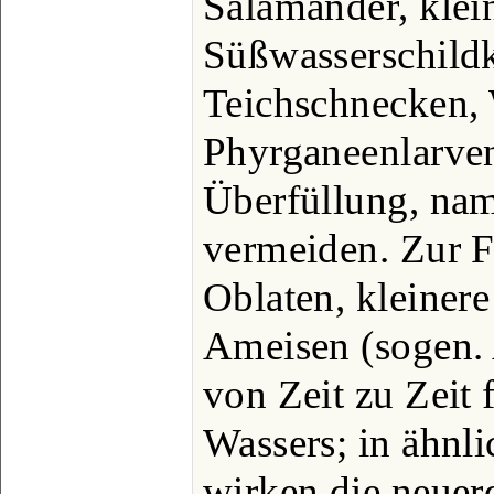
Salamander, klei
Süßwasserschildk
Teichschnecken, 
Phyrganeenlarven 
Überfüllung, nam
vermeiden. Zur F
Oblaten, kleiner
Ameisen (sogen. 
von Zeit zu Zeit
Wassers; in ähnli
wirken die neuerd