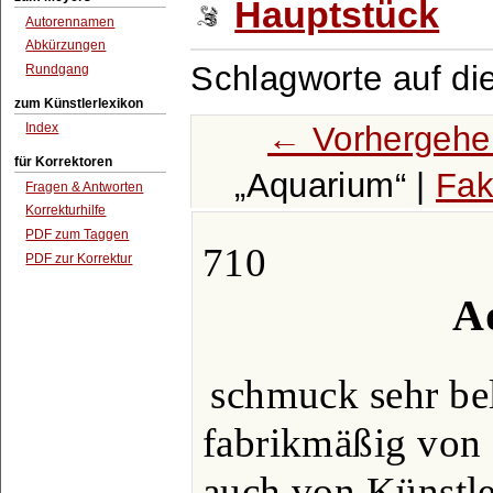
Hauptstück
Autorennamen
Abkürzungen
Schlagworte auf di
Rundgang
zum Künstlerlexikon
← Vorhergehe
Index
für Korrektoren
Aquarium
|
Fak
Fragen & Antworten
Korrekturhilfe
PDF zum Taggen
710
PDF zur Korrektur
A
schmuck sehr bel
fabrikmäßig von
auch von Künstle