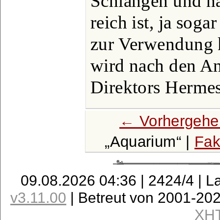
Schlangen und na
reich ist, ja soga
zur Verwendung
wird nach den An
Direktors Hermes
← Vorhergehe
Aquarium
|
Fak
09.08.2026 04:36 | 2424/4 | L
v3.11.00
| Betreut von 2001-20
XH