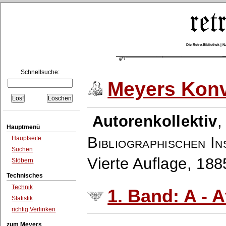
Die Retro-Bibliothek |
Schnellsuche:
Meyers Konv
Autorenkollektiv
Hauptmenü
Bibliographischen In
Hauptseite
Suchen
Vierte Auflage, 18
Stöbern
Technisches
Technik
1. Band: A - A
Statistik
richtig Verlinken
zum Meyers