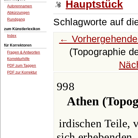
Hauptstück
Autorennamen
Abkürzungen
Schlagworte auf di
Rundgang
zum Künstlerlexikon
← Vorhergehende
Index
für Korrektoren
(Topographie de
Fragen & Antworten
Korrekturhilfe
Näc
PDF zum Taggen
PDF zur Korrektur
998
Athen (Topogr
irdischen Teile,
sich erhebenden, 