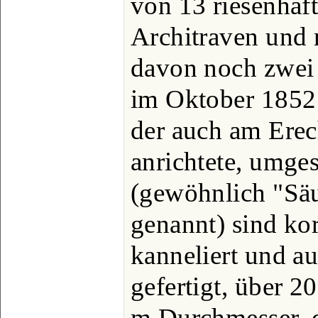
von 13 riesenhaf
Architraven und n
davon noch zwei e
im Oktober 1852 
der auch am Ere
anrichtete, umges
(gewöhnlich "Säu
genannt) sind kor
kanneliert und a
gefertigt, über 2
m Durchmesser, d