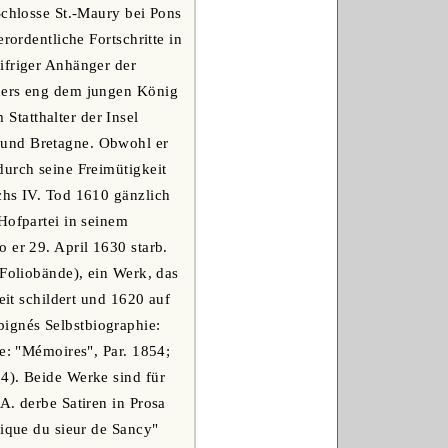
Schlosse St.-Maury bei Pons
rordentliche Fortschritte in
ifriger Anhänger der
nders eng dem jungen König
tatthalter der Insel
 und Bretagne. Obwohl er
durch seine Freimütigkeit
chs IV. Tod 1610 gänzlich
Hofpartei in seinem
 er 29. April 1630 starb.
 Foliobände), ein Werk, das
eit schildert und 1620 auf
ignés Selbstbiographie:
ne: "Mémoires", Par. 1854;
4). Beide Werke sind für
A. derbe Satiren in Prosa
lique du sieur de Sancy"