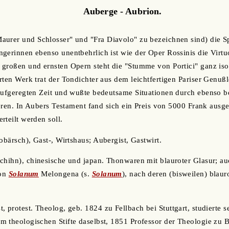
Auberge - Aubrion.
aurer und Schlosser" und "Fra Diavolo" zu bezeichnen sind) die S
gerinnen ebenso unentbehrlich ist wie der Oper Rossinis die Virtuos
großen und ernsten Opern steht die "Stumme von Portici" ganz iso
rten Werk trat der Tondichter aus dem leichtfertigen Pariser Genuß
 aufgeregten Zeit und wußte bedeutsame Situationen durch ebenso 
ieren. In Aubers Testament fand sich ein Preis von 5000 Frank ausgese
rteilt werden soll.
 obärsch), Gast-, Wirtshaus; Aubergist, Gastwirt.
schihn), chinesische und japan. Thonwaren mit blauroter Glasur; au
von
Solanum
Melongena (s.
Solanum
), nach deren (bisweilen) blau
t, protest. Theolog, geb. 1824 zu Fellbach bei Stuttgart, studierte 
 theologischen Stifte daselbst, 1851 Professor der Theologie zu B