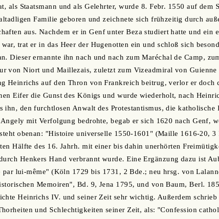
at, als Staatsmann und als Gelehrter, wurde 8. Febr. 1550 auf dem 
altadligen Familie geboren und zeichnete sich frühzeitig durch auße
aften aus. Nachdem er in Genf unter Beza studiert hatte und ein e
war, trat er in das Heer der Hugenotten ein und schloß sich beso
n. Dieser ernannte ihn nach und nach zum Maréchal de Camp, zum S
r von Niort und Maillezais, zuletzt zum Vizeadmiral von Guienne
g Heinrichs auf den Thron von Frankreich beitrug, verlor er doch 
chen Eifer die Gunst des Königs und wurde wiederholt, nach Heinri
 ihn, den furchtlosen Anwalt des Protestantismus, die katholische 
d'Angely mit Verfolgung bedrohte, begab er sich 1620 nach Genf, wo
 steht obenan: "Histoire universelle 1550-1601" (Maille 1616-20, 3
ten Hälfte des 16. Jahrh. mit einer bis dahin unerhörten Freimütigk
 durch Henkers Hand verbrannt wurde. Eine Ergänzung dazu ist Aub
ite par lui-même" (Köln 1729 bis 1731, 2 Bde.; neu hrsg. von Lalan
Historischen Memoiren", Bd. 9, Jena 1795, und von Baum, Berl. 185
chte Heinrichs IV. und seiner Zeit sehr wichtig. Außerdem schrieb 
horheiten und Schlechtigkeiten seiner Zeit, als: "Confession catho