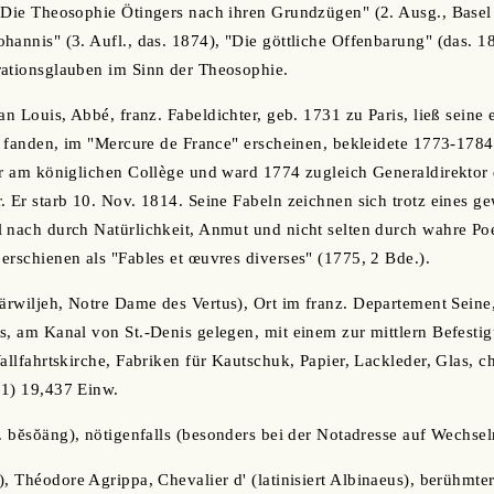
"Die Theosophie Ötingers nach ihren Grundzügen" (2. Ausg., Basel
hannis" (3. Aufl., das. 1874), "Die göttliche Offenbarung" (das. 18
rationsglauben im Sinn der Theosophie.
ean Louis, Abbé, franz. Fabeldichter, geb. 1731 zu Paris, ließ seine
ll fanden, im "Mercure de France" erscheinen, bekleidete 1773-1784
ur am königlichen Collège und ward 1774 zugleich Generaldirektor 
. Er starb 10. Nov. 1814. Seine Fabeln zeichnen sich trotz eines g
 nach durch Natürlichkeit, Anmut und nicht selten durch wahre Poe
erschienen als "Fables et œuvres diverses" (1775, 2 Bde.).
ärwiljeh, Notre Dame des Vertus), Ort im franz. Departement Seine
s, am Kanal von St.-Denis gelegen, mit einem zur mittlern Befestig
allfahrtskirche, Fabriken für Kautschuk, Papier, Lackleder, Glas, c
81) 19,437 Einw.
r. bĕsŏäng), nötigenfalls (besonders bei der Notadresse auf Wechsel
), Théodore Agrippa, Chevalier d' (latinisiert Albinaeus), berühmte