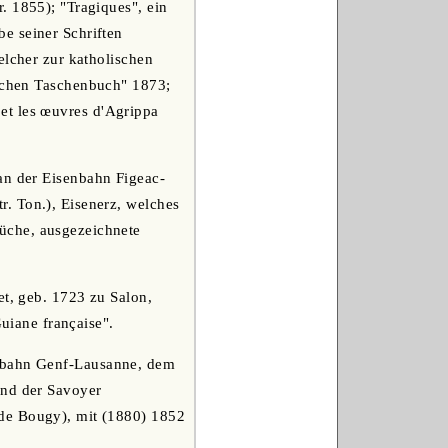
. 1855); "Tragiques", ein
e seiner Schriften
elcher zur katholischen
ischen Taschenbuch" 1873;
e et les œuvres d'Agrippa
an der Eisenbahn Figeac-
. Ton.), Eisenerz, welches
üche, ausgezeichnete
et, geb. 1723 zu Salon,
Guiane française".
enbahn Genf-Lausanne, dem
und der Savoyer
 de Bougy), mit (1880) 1852