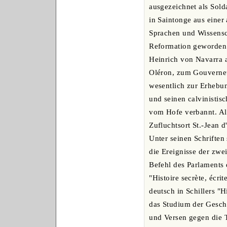
ausgezeichnet als Sold
in Saintonge aus einer 
Sprachen und Wissensch
Reformation geworden 
Heinrich von Navarra a
Oléron, zum Gouverneu
wesentlich zur Erhebun
und seinen calvinistis
vom Hofe verbannt. Als
Zufluchtsort St.-Jean 
Unter seinen Schriften
die Ereignisse der zwei
Befehl des Parlaments
"Histoire secrète, écr
deutsch in Schillers "
das Studium der Geschi
und Versen gegen die T