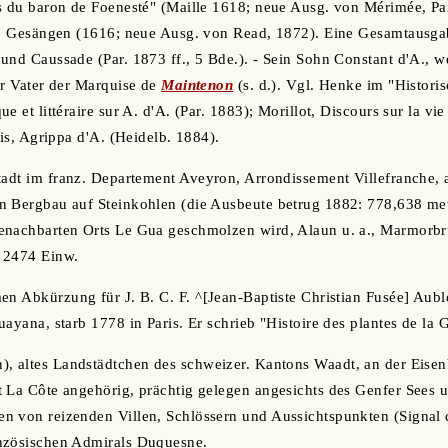
s du baron de Foenesté" (Maille 1618; neue Ausg. von Mérimée, Par
 7 Gesängen (1616; neue Ausg. von Read, 1872). Eine Gesamtausgab
und Caussade (Par. 1873 ff., 5 Bde.). - Sein Sohn Constant d'A., w
er Vater der Marquise de
Maintenon
(s. d.). Vgl. Henke im "Histor
e et littéraire sur A. d'A. (Par. 1883); Morillot, Discours sur la vi
lis, Agrippa d'A. (Heidelb. 1884).
tadt im franz. Departement Aveyron, Arrondissement Villefranche, 
 Bergbau auf Steinkohlen (die Ausbeute betrug 1882: 778,638 metr
enachbarten Orts Le Gua geschmolzen wird, Alaun u. a., Marmorbr
 2474 Einw.
en Abkürzung für J. B. C. F. ^[Jean-Baptiste Christian Fusée] Aubl
ayana, starb 1778 in Paris. Er schrieb "Histoire des plantes de la 
), altes Landstädtchen des schweizer. Kantons Waadt, an der Eis
 La Côte angehörig, prächtig gelegen angesichts des Genfer Sees 
n von reizenden Villen, Schlössern und Aussichtspunkten (Signal
nzösischen Admirals Duquesne.