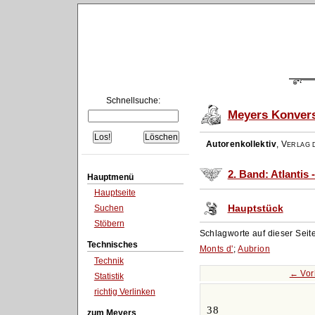
Schnellsuche:
Meyers Konvers
Autorenkollektiv
,
Verlag d
2. Band: Atlantis 
Hauptmenü
Hauptseite
Hauptstück
Suchen
Stöbern
Schlagworte auf dieser Seit
Technisches
Monts d'
;
Aubrion
Technik
← Vor
Statistik
richtig Verlinken
38
zum Meyers