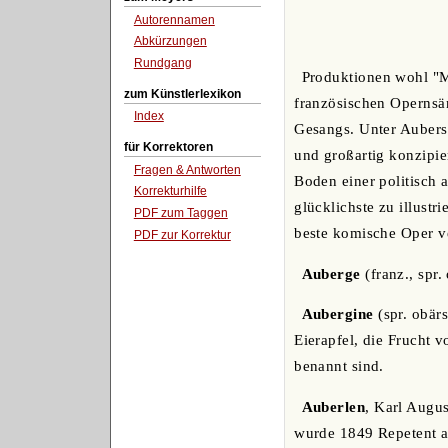
Autorennamen
Abkürzungen
Rundgang
Produktionen wohl "M
zum Künstlerlexikon
französischen Opernsän
Index
Gesangs. Unter Aubers 
für Korrektoren
und großartig konzipie
Fragen & Antworten
Boden einer politisch
Korrekturhilfe
glücklichste zu illustr
PDF zum Taggen
beste komische Oper ve
PDF zur Korrektur
Auberge
(franz., spr.
Aubergine
(spr. obär
Eierapfel, die Frucht 
benannt sind.
Auberlen
, Karl Augus
wurde 1849 Repetent am