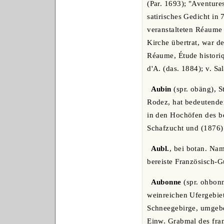
(Par. 1693); "Aventure
satirisches Gedicht in
veranstalteten Réaume 
Kirche übertrat, war d
Réaume, Étude historiqu
d'A. (das. 1884); v. Sa
Aubin
(spr. obäng), S
Rodez, hat bedeutenden
in den Hochöfen des b
Schafzucht und (1876)
Aubl.
, bei botan. Nam
bereiste Französisch-Gu
Aubonne
(spr. ohbonn
weinreichen Ufergebiet
Schneegebirge, umgebe
Einw. Grabmal des fra