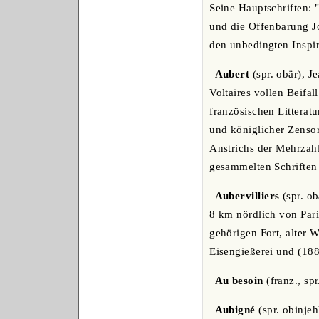
Seine Hauptschriften: 
und die Offenbarung Jo
den unbedingten Inspi
Aubert
(spr. obär), J
Voltaires vollen Beifa
französischen Litterat
und königlicher Zensor
Anstrichs der Mehrzahl
gesammelten Schriften 
Aubervilliers
(spr. ob
8 km nördlich von Pari
gehörigen Fort, alter W
Eisengießerei und (18
Au besoin
(franz., sp
Aubigné
(spr. obinjeh