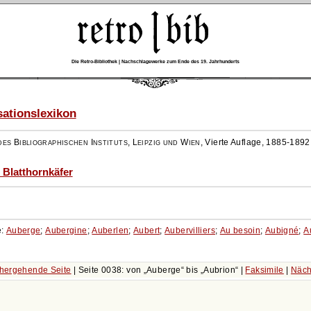
Die Retro-Bibliothek | Nachschlagewerke zum Ende des 19. Jahrhunderts
ationslexikon
es Bibliographischen Instituts, Leipzig und Wien
,
Vierte Auflage, 1885-1892
- Blatthornkäfer
e:
Auberge
;
Aubergine
;
Auberlen
;
Aubert
;
Aubervilliers
;
Au besoin
;
Aubigné
;
A
hergehende Seite
| Seite 0038: von
Auberge
bis
Aubrion
|
Faksimile
|
Näch