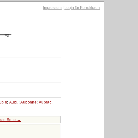
Impressum
|
Login für Korrektoren
ubin
;
Aubl.
;
Aubonne
;
Aubrac,
ste Seite →