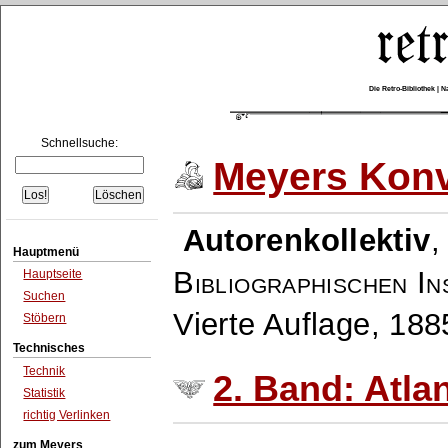
Die Retro-Bibliothek |
Schnellsuche:
Meyers Konv
Autorenkollektiv
Hauptmenü
Bibliographischen In
Hauptseite
Suchen
Vierte Auflage, 18
Stöbern
Technisches
Technik
2. Band: Atlan
Statistik
richtig Verlinken
zum Meyers