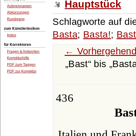
Hauptstück
Autorennamen
Abkürzungen
Schlagworte auf di
Rundgang
zum Künstlerlexikon
Basta
;
Basta!
;
Bast
Index
für Korrektoren
← Vorhergehend
Fragen & Antworten
Korrekturhilfe
Bast
bis
Bast
PDF zum Taggen
PDF zur Korrektur
436
Bast
Italien und Frankr