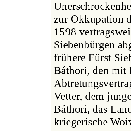
Unerschrockenhei
zur Okkupation 
1598 vertragswe
Siebenbürgen abg
frühere Fürst Si
Báthori, den mit 
Abtretungsvertra
Vetter, dem jung
Báthori, das Land
kriegerische Woi