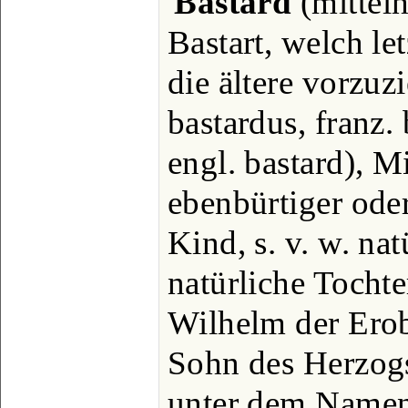
Bastard
(mittel
Bastart, welch let
die ältere vorzuzi
bastardus, franz. 
engl. bastard), M
ebenbürtiger oder
Kind, s. v. w. na
natürliche Tocht
Wilhelm der Erobe
Sohn des Herzog
unter dem Namen