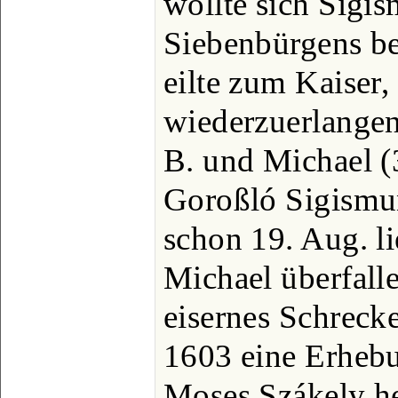
wollte sich Sigi
Siebenbürgens b
eilte zum Kaiser
wiederzuerlangen
B. und Michael (
Goroßló Sigismu
schon 19. Aug. l
Michael überfall
eisernes Schrecke
1603 eine Erheb
Moses Szákely he