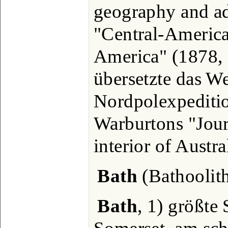
geography and ad
"Central-America
America" (1878, 
übersetzte das W
Nordpolexpediti
Warburtons "Jour
interior of Austr
Bath
(Bathoolith
Bath
, 1) größte 