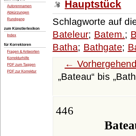
Hauptstück
Autorennamen
Abkürzungen
Schlagworte auf di
Rundgang
zum Künstlerlexikon
Bateleur
;
Batem.
;
Index
Batha
;
Bathgate
;
B
für Korrektoren
Fragen & Antworten
Korrekturhilfe
← Vorhergehend
PDF zum Taggen
PDF zur Korrektur
Bateau
bis
Bath
446
Batea