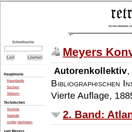
Die Retro-Bibliothek |
Schnellsuche:
Meyers Konv
Autorenkollektiv
Hauptmenü
Bibliographischen In
Hauptseite
Suchen
Vierte Auflage, 18
Stöbern
Technisches
Technik
2. Band: Atlan
Statistik
richtig Verlinken
zum Meyers