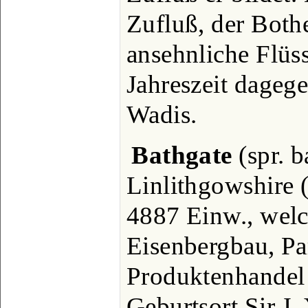
Zufluß, der Both
ansehnliche Flüss
Jahreszeit dageg
Wadis.
Bathgate
(spr. b
Linlithgowshire 
4887 Einw., wel
Eisenbergbau, Par
Produktenhandel b
Geburtsort Sir J.