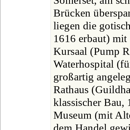
Somerset, am sch
Brücken überspa
liegen die gotisc
1616 erbaut) mi
Kursaal (Pump R
Waterhospital (fü
großartig angeleg
Rathaus (Guildhal
klassischer Bau, 
Museum (mit Alte
dem Handel gew