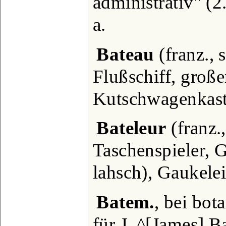
administrativ" (2
a.
Bateau
(franz., s
Flußschiff, groß
Kutschwagenkast
Bateleur
(franz.,
Taschenspieler, G
lahsch), Gaukelei
Batem.
, bei bo
für J. ^[James] B