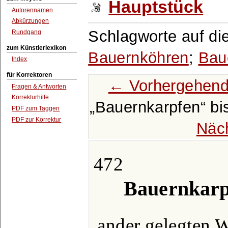
Hauptstück
Autorennamen
Abkürzungen
Schlagworte auf di
Rundgang
zum Künstlerlexikon
Bauernköhren
;
Bau
Index
für Korrektoren
← Vorhergehend
Fragen & Antworten
Korrekturhilfe
Bauernkarpfen
bi
PDF zum Taggen
PDF zur Korrektur
Näc
472
Bauernkarp
ander gelegten 