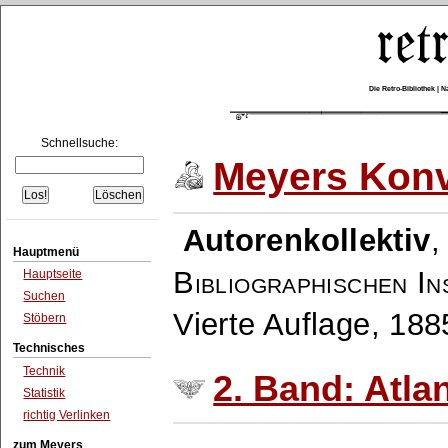
Die Retro-Bibliothek |
Schnellsuche:
Meyers Konv
Autorenkollektiv
Hauptmenü
Bibliographischen In
Hauptseite
Suchen
Vierte Auflage, 18
Stöbern
Technisches
Technik
2. Band: Atlan
Statistik
richtig Verlinken
zum Meyers