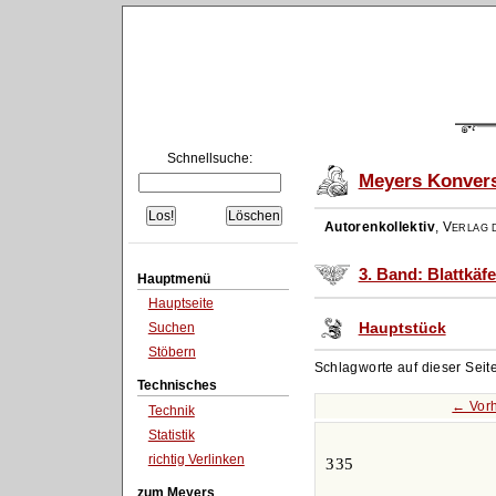
Schnellsuche:
Meyers Konvers
Autorenkollektiv
,
Verlag d
3. Band: Blattkäf
Hauptmenü
Hauptseite
Hauptstück
Suchen
Stöbern
Schlagworte auf dieser Seit
Technisches
← Vor
Technik
Statistik
richtig Verlinken
335
zum Meyers