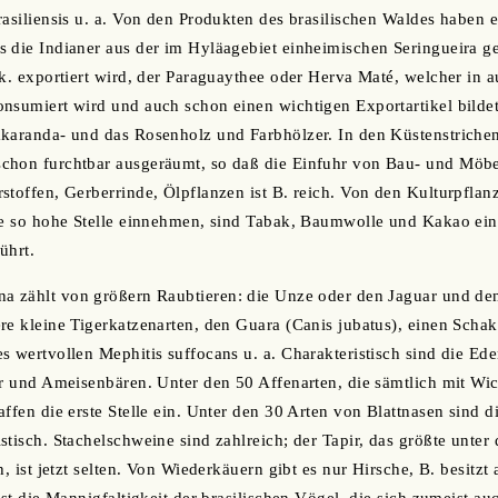
rasiliensis u. a. Von den Produkten des brasilischen Waldes haben
s die Indianer aus der im Hyläagebiet einheimischen Seringueira
Mk. exportiert wird, der Paraguaythee oder Herva Maté, welcher in 
nsumiert wird und auch schon einen wichtigen Exportartikel bilde
karanda- und das Rosenholz und Farbhölzer. In den Küstenstrichen
hon furchtbar ausgeräumt, so daß die Einfuhr von Bau- und Möbelh
stoffen, Gerberrinde, Ölpflanzen ist B. reich. Von den Kulturpflanz
ine so hohe Stelle einnehmen, sind Tabak, Baumwolle und Kakao ei
ührt.
na zählt von größern Raubtieren: die Unze oder den Jaguar und de
re kleine Tigerkatzenarten, den Guara (Canis jubatus), einen Schaka
 wertvollen Mephitis suffocans u. a. Charakteristisch sind die Eden
er und Ameisenbären. Unter den 50 Affenarten, die sämtlich mit W
affen die erste Stelle ein. Unter den 30 Arten von Blattnasen sind 
tisch. Stachelschweine sind zahlreich; der Tapir, das größte unter 
h, ist jetzt selten. Von Wiederkäuern gibt es nur Hirsche, B. besitzt
ist die Mannigfaltigkeit der brasilischen Vögel, die sich zumeist a