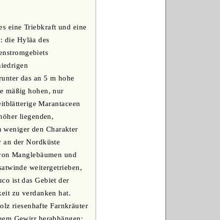
 eine Triebkraft und eine
n: die Hyläa des
enstromgebiets
niedrigen
runter das an 5 m hohe
ie mäßig hohen, nur
itblätterige Marantaceen
höher liegenden,
 weniger den Charakter
r an der Nordküste
er von Manglebäumen und
satwinde weitergetrieben,
co ist das Gebiet der
eit zu verdanken hat.
z riesenhafte Farnkräuter
chem Gewirr herabhängen;