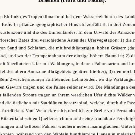
m Einfluß des Tropenklimas und bei dem Wasserreichtum des Landes
r Erde. In pflanzengeographischer Hinsicht zerfällt B. in drei Zone
Küstenzone und die des Binnenlandes. In dem Urwald des Amazon
rforscher Bates drei verschiedene Arten der Ufervegetation: 1) die 
on Sand und Schlamm, die mit breitblätterigen, hohen Gräsern (da
sind, und wo der Trompetenbaum der einzige höhere Baum ist; 2) d
zeit überfluteten Ufer mit Waldungen, in denen Palmenarten und bre
rtel des obern Amazonenflußgebiets gehören hierher); 3) den noch 
ößern Zwischenräumen auftretenden Lehmboden, wo die Waldungen
hen Gewirrs tragen und die Palme seltener wird. Die Mündungen de
an fallenden Ströme tragen an ihrem westlichen Ufer dichte Wäld
 die östlichen mit Sanddünen besetzt sind, welche, durch die Pas
 fortrücken. Vom Wendekreis bis nördlich zur Breite von Pernambu
Küstenland seinen Quellenreichtum und seine fruchtbare Feuchtigk
migen und astlosen Palmen wuchern neben mannigfachem Unterhol
elikonien, während von den Wipfeln buntblumige Lianen in maleris