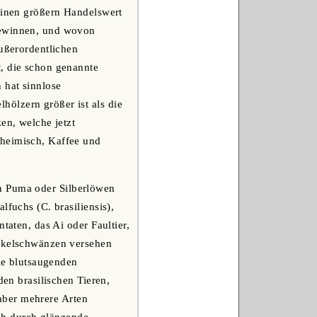
 einen größern Handelswert
 gewinnen, und wovon
außerordentlichen
t, die schon genannte
 hat sinnlose
ölzern größer ist als die
en, welche jetzt
nheimisch, Kaffee und
n Puma oder Silberlöwen
lfuchs (C. brasiliensis),
taten, das Ai oder Faultier,
ickelschwänzen versehen
die blutsaugenden
den brasilischen Tieren,
 aber mehrere Arten
uch durch glänzende