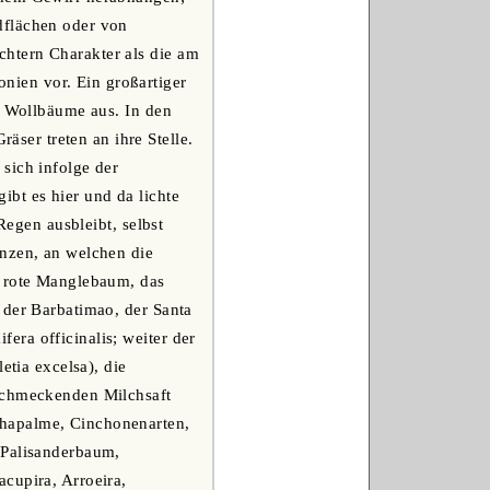
dflächen oder von
htern Charakter als die am
ien vor. Ein großartiger
n Wollbäume aus. In den
er treten an ihre Stelle.
sich infolge der
bt es hier und da lichte
Regen ausbleibt, selbst
anzen, an welchen die
r rote Manglebaum, das
 der Barbatimao, der Santa
ra officinalis; weiter der
etia excelsa), die
lschmeckenden Milchsaft
nhapalme, Cinchonenarten,
 Palisanderbaum,
cupira, Arroeira,