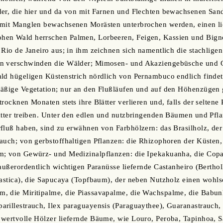
der, die hier und da von mit Farnen und Flechten bewachsenen San
 mit Manglen bewachsenen Morästen unterbrochen werden, einen lic
en Wald herrschen Palmen, Lorbeeren, Feigen, Kassien und Bignon
 Rio de Janeiro aus; in ihm zeichnen sich namentlich die stachlige
n verschwinden die Wälder; Mimosen- und Akaziengebüsche und Gräs
ld hügeligen Küstenstrich nördlich von Pernambuco endlich findet 
äßige Vegetation; nur an den Flußläufen und auf den Höhenzügen gi
rocknen Monaten stets ihre Blätter verlieren und, falls der seltene 
ätter treiben. Unter den edlen und nutzbringenden Bäumen und Pfl
fluß haben, sind zu erwähnen von Farbhölzern: das Brasilholz, de
auch; von gerbstoffhaltigen Pflanzen: die Rhizophoren der Küsten,
; von Gewürz- und Medizinalpflanzen: die Ipekakuanha, die Copaife
außerordentlich wichtigen Paranüsse liefernde Castanheiro (Bertholl
elastica), die Sapucaya (Topfbaum), der neben Nutzholz einen woh
, die Miritipalme, die Piassavapalme, die Wachspalme, die Babu
rillestrauch, Ilex paraguayensis (Paraguaythee), Guaranastrauch,
wertvolle Hölzer liefernde Bäume, wie Louro, Peroba, Tapinhoa, Sa