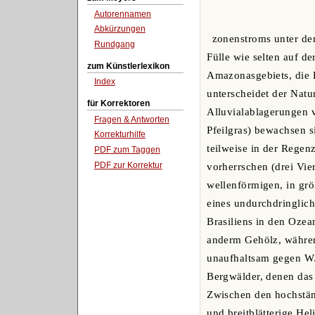
Autorennamen
Abkürzungen
zonenstroms unter de
Rundgang
Fülle wie selten auf de
zum Künstlerlexikon
Amazonasgebiets, die 
Index
unterscheidet der Natu
für Korrektoren
Alluvialablagerungen v
Fragen & Antworten
Pfeilgras) bewachsen 
Korrekturhilfe
teilweise in der Regen
PDF zum Taggen
PDF zur Korrektur
vorherrschen (drei Vie
wellenförmigen, in gr
eines undurchdringlic
Brasiliens in den Oze
anderm Gehölz, während
unaufhaltsam gegen W.
Bergwälder, denen das 
Zwischen den hochstäm
und breitblätterige H