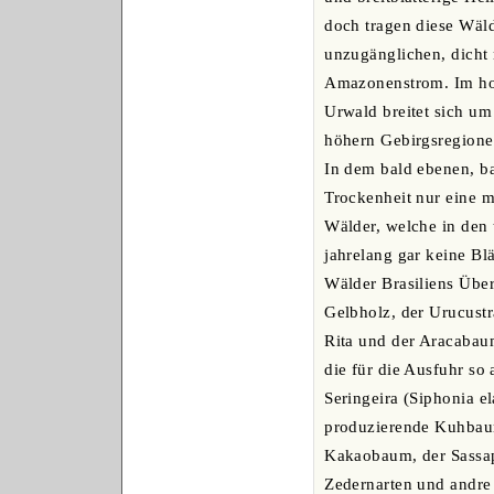
doch tragen diese Wäl
unzugänglichen, dicht
Amazonenstrom. Im hoh
Urwald breitet sich um
höhern Gebirgsregione
In dem bald ebenen, ba
Trockenheit nur eine m
Wälder, welche in den t
jahrelang gar keine Bl
Wälder Brasiliens Über
Gelbholz, der Urucustr
Rita und der Aracabaum
die für die Ausfuhr so 
Seringeira (Siphonia 
produzierende Kuhbaum
Kakaobaum, der Sassapa
Zedernarten und andre 