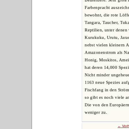
Farbenpracht auszeich
bewohnt, die rote Löff
Tangara, Taucher, Tukan
Reptilien, unter denen
Kurukuku, Urutu, Jarar
nebst vielen kleinern 
Amazonenstrom als Nah
Honig, Moskitos, Ameis
hat deren 14,000 Spezi
Nicht minder ungeheuer
1163 neue Spezies auf
Fischfang in den Strö
so gibt es noch viele 
Die von den Europäern 
weniger zu.
← Vor