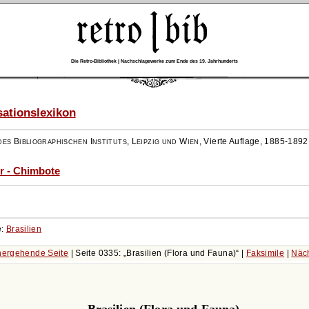
Die Retro-Bibliothek | Nachschlagewerke zum Ende des 19. Jahrhunderts
ationslexikon
es Bibliographischen Instituts, Leipzig und Wien
,
Vierte Auflage, 1885-1892
er - Chimbote
e:
Brasilien
hergehende Seite
| Seite 0335:
Brasilien (Flora und Fauna)
|
Faksimile
|
Näc
Brasilien (Flora und Fauna).