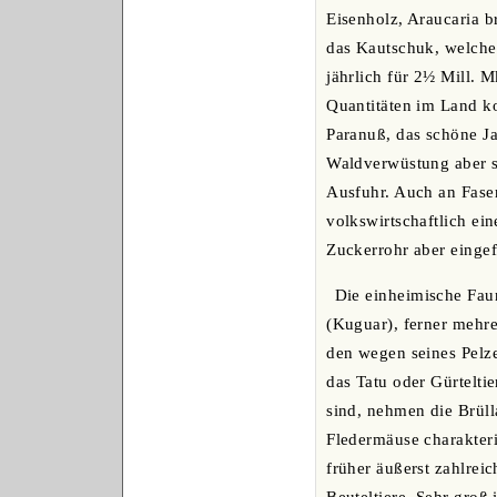
Eisenholz, Araucaria b
das Kautschuk, welche
jährlich für 2½ Mill. 
Quantitäten im Land ko
Paranuß, das schöne Ja
Waldverwüstung aber sc
Ausfuhr. Auch an Faser
volkswirtschaftlich e
Zuckerrohr aber eingef
Die einheimische Fau
(Kuguar), ferner mehre
den wegen seines Pelzes
das Tatu oder Gürtelti
sind, nehmen die Brüll
Fledermäuse charakteris
früher äußerst zahlreic
Beuteltiere. Sehr groß 