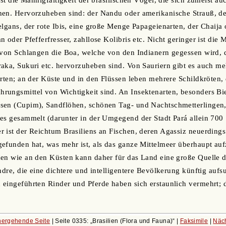
nen. Hervorzuheben sind: der Nandu oder amerikanische Strauß, d
elgans, der rote Ibis, eine große Menge Papageienarten, der Chaija
 oder Pfefferfresser, zahllose Kolibris etc. Nicht geringer ist die 
 von Schlangen die Boa, welche von den Indianern gegessen wird, 
aka, Sukuri etc. hervorzuheben sind. Von Sauriern gibt es auch me
Arten; an der Küste und in den Flüssen leben mehrere Schildkröten,
rungsmittel von Wichtigkeit sind. An Insektenarten, besonders B
en (Cupim), Sandflöhen, schönen Tag- und Nachtschmetterlingen, i
es gesammelt (darunter in der Umgegend der Stadt Pará allein 700 
 ist der Reichtum Brasiliens an Fischen, deren Agassiz neuerding
gefunden hat, was mehr ist, als das ganze Mittelmeer überhaupt a
men wie an den Küsten kann daher für das Land eine große Quelle 
andre, die eine dichtere und intelligentere Bevölkerung künftig auf
eingeführten Rinder und Pferde haben sich erstaunlich vermehrt; 
hergehende Seite
| Seite 0335:
Brasilien (Flora und Fauna)
|
Faksimile
|
Näc