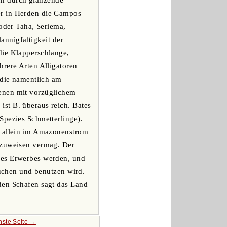
er in Herden die Campos
 oder Taha, Seriema,
Mannigfaltigkeit der
die Klapperschlange,
hrere Arten Alligatoren
 die namentlich am
ienen mit vorzüglichem
st B. überaus reich. Bates
Spezies Schmetterlinge).
s allein im Amazonenstrom
ufzuweisen vermag. Der
des Erwerbes werden, und
suchen und benutzen wird.
den Schafen sagt das Land
hste Seite →