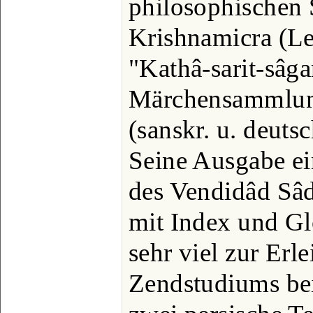
philosophischen 
Krishnamicra (Le
"Kathâ-sarit-sâga
Märchensammlun
(sanskr. u. deuts
Seine Ausgabe ei
des Vendidâd Sâde
mit Index und Glo
sehr viel zur Erl
Zendstudiums bei