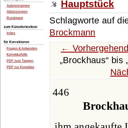
Hauptstück
Autorennamen
Abkürzungen
Schlagworte auf di
Rundgang
zum Künstlerlexikon
Brockmann
Index
für Korrektoren
← Vorhergehend
Fragen & Antworten
Korrekturhilfe
Brockhaus
bis
PDF zum Taggen
PDF zur Korrektur
Näc
446
Brockhau
ihm angekaufte 