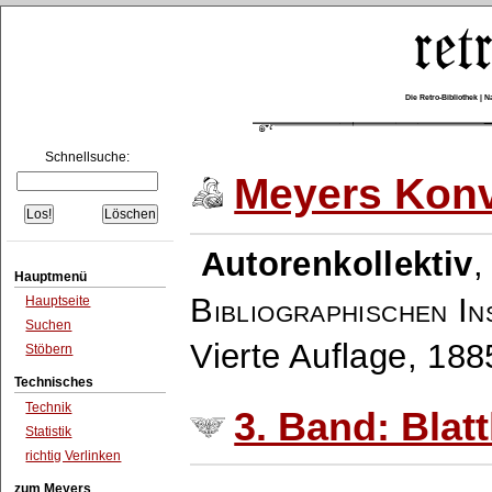
Die Retro-Bibliothek |
Schnellsuche:
Meyers Konv
Autorenkollektiv
Hauptmenü
Bibliographischen In
Hauptseite
Suchen
Vierte Auflage, 18
Stöbern
Technisches
Technik
3. Band: Blat
Statistik
richtig Verlinken
zum Meyers