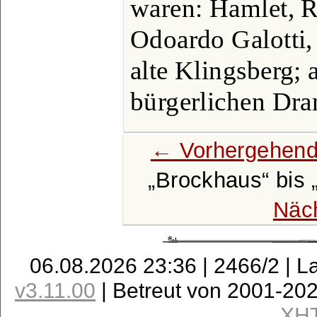
waren: Hamlet, R
Odoardo Galotti,
alte Klingsberg;
bürgerlichen Dra
← Vorhergehend
Brockhaus
bis
Näc
06.08.2026 23:36 | 2466/2 | L
v3.11.00
| Betreut von 2001-20
XH