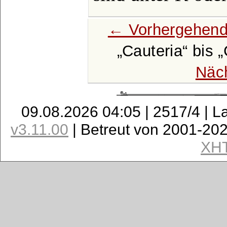
← Vorhergehend
Cauteria
bis
Näc
09.08.2026 04:05 | 2517/4 | L
v3.11.00
| Betreut von 2001-20
XH