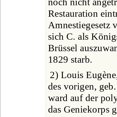
noch nicht angetr
Restauration eint
Amnestiegesetz v
sich C. als Köni
Brüssel auszuwan
1829 starb.
2) Louis Eugène,
des vorigen, geb.
ward auf der pol
das Geniekorps ge