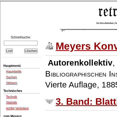
Die Retro-Bibliothek |
Schnellsuche:
Meyers Konv
Autorenkollektiv
Hauptmenü
Bibliographischen In
Hauptseite
Suchen
Vierte Auflage, 18
Stöbern
Technisches
Technik
3. Band: Blat
Statistik
richtig Verlinken
zum Meyers