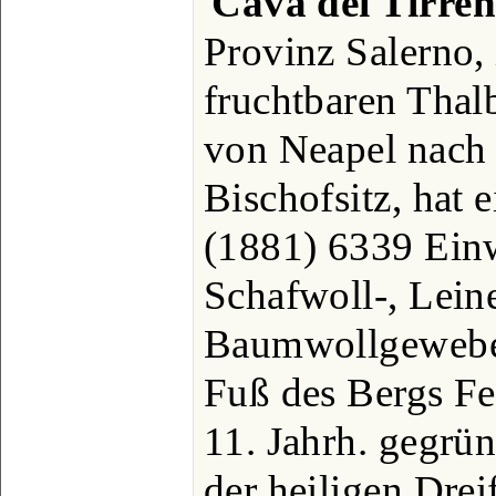
Cava dei Tirren
Provinz Salerno,
fruchtbaren Thal
von Neapel nach 
Bischofsitz, hat 
(1881) 6339 Einw
Schafwoll-, Lein
Baumwollgewebe 
Fuß des Bergs Fe
11. Jahrh. gegrü
der heiligen Drei