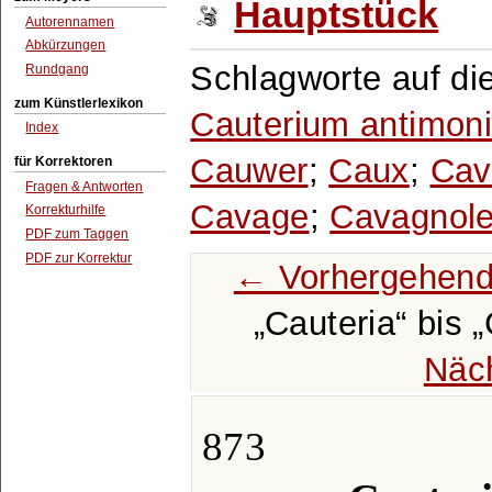
Hauptstück
Autorennamen
Abkürzungen
Schlagworte auf di
Rundgang
zum Künstlerlexikon
Cauterium antimoni
Index
Cauwer
;
Caux
;
Cav
für Korrektoren
Fragen & Antworten
Cavage
;
Cavagnol
Korrekturhilfe
PDF zum Taggen
PDF zur Korrektur
← Vorhergehend
Cauteria
bis
Näc
873