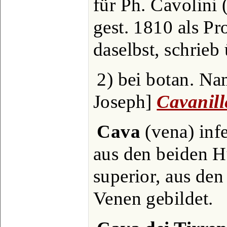
für Ph. Cavolini 
gest. 1810 als Pr
daselbst, schrieb 
2) bei botan. Na
Joseph]
Cavanill
Cava
(vena) infe
aus den beiden H
superior, aus de
Venen gebildet.