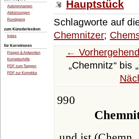
Hauptstück
Autorennamen
Abkürzungen
Schlagworte auf di
Rundgang
zum Künstlerlexikon
Chemnitzer
;
Chems
Index
für Korrektoren
← Vorhergehend
Fragen & Antworten
Korrekturhilfe
Chemnitz
bis
PDF zum Taggen
PDF zur Korrektur
Näc
990
Chemnit
und ist (Chemn.