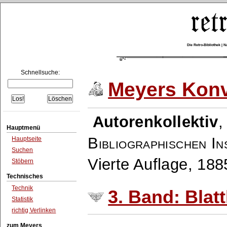
Die Retro-Bibliothek |
Schnellsuche:
Meyers Konv
Autorenkollektiv
Hauptmenü
Bibliographischen In
Hauptseite
Suchen
Vierte Auflage, 18
Stöbern
Technisches
Technik
3. Band: Blat
Statistik
richtig Verlinken
zum Meyers