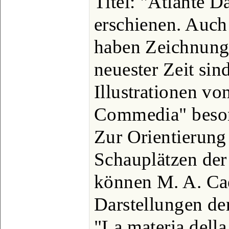
Titel: "Atlante D
erschienen. Auch
haben Zeichnunge
neuester Zeit si
Illustrationen vo
Commedia" beson
Zur Orientierung
Schauplätzen de
können M. A. Cae
Darstellungen der
"La materia del