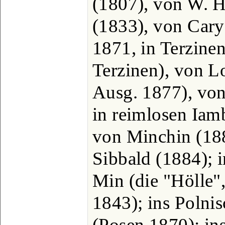
(1807), von W. 
(1833), von Cary
1871, in Terzine
Terzinen), von L
Ausg. 1877), von
in reimlosen Iam
von Minchin (188
Sibbald (1884); 
Min (die "Hölle",
1843); ins Polni
(Posen 1870); i