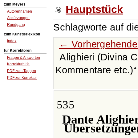
zum Meyers
Hauptstück
Autorennamen
Abkürzungen
Schlagworte auf di
Rundgang
zum Künstlerlexikon
← Vorhergehende 
Index
für Korrektoren
Alighieri (Divina
Fragen & Antworten
Korrekturhilfe
Kommentare etc.)
PDF zum Taggen
PDF zur Korrektur
535
Dante Alighie
Übersetzunge