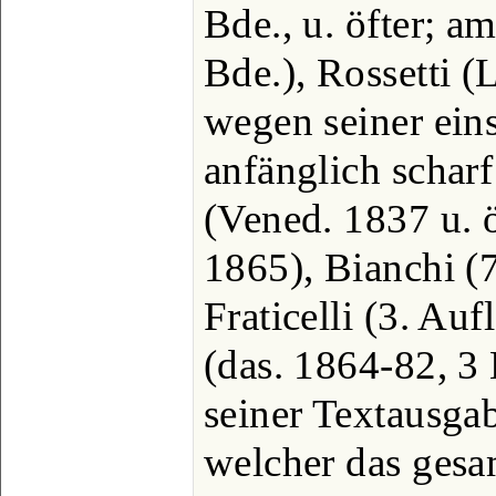
Bde., u. öfter; a
Bde.), Rossetti (
wegen seiner ein
anfänglich schar
(Vened. 1837 u. ö
1865), Bianchi (7
Fraticelli (3. Auf
(das. 1864-82, 3 
seiner Textausga
welcher das gesa