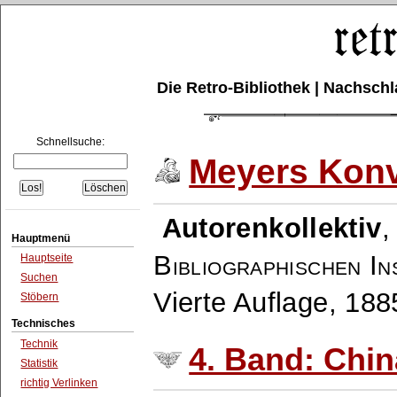
Die Retro-Bibliothek | Nachsc
Schnellsuche:
Meyers Konv
Autorenkollektiv
Hauptmenü
Bibliographischen In
Hauptseite
Suchen
Vierte Auflage, 18
Stöbern
Technisches
Technik
4. Band: Chin
Statistik
richtig Verlinken