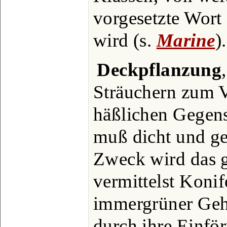
vorgesetzte Wort
wird (s.
Marine
).
Deckpflanzung
Sträuchern zum V
häßlichen Gegens
muß dicht und ge
Zweck wird das g
vermittelst Konif
immergrüner Gehö
durch ihre Einför