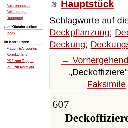
Hauptstück
Autorennamen
Abkürzungen
Schlagworte auf di
Rundgang
zum Künstlerlexikon
Deckpflanzung
;
De
Index
Deckung
;
Deckung
für Korrektoren
Fragen & Antworten
Korrekturhilfe
← Vorhergehend
PDF zum Taggen
PDF zur Korrektur
Deckoffiziere
Faksimile
607
Deckoffiziere