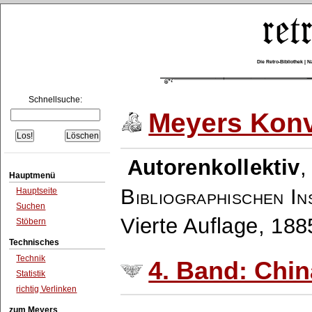
Die Retro-Bibliothek |
Schnellsuche:
Meyers Konv
Autorenkollektiv
Hauptmenü
Bibliographischen In
Hauptseite
Suchen
Vierte Auflage, 18
Stöbern
Technisches
Technik
4. Band: Chin
Statistik
richtig Verlinken
zum Meyers