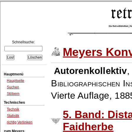
Die Retro-Bibliothek |
Schnellsuche:
Meyers Konv
Autorenkollektiv
Hauptmenü
Bibliographischen In
Hauptseite
Suchen
Vierte Auflage, 18
Stöbern
Technisches
Technik
5. Band: Dist
Statistik
richtig Verlinken
Faidherbe
zum Meyers