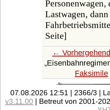
Personenwagen, d
Lastwagen, dann 
Fahrbetriebsmitte
Seite]
← Vorhergehend
Eisenbahnregimen
Faksimile
07.08.2026 12:51 | 2366/3 | L
v3.11.00
| Betreut von 2001-20
XH