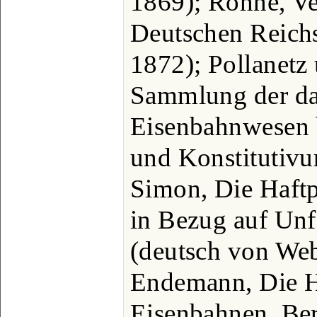
1869); Rönne, Ve
Deutschen Reichs,
1872); Pollanetz 
Sammlung der das
Eisenbahnwesen b
und Konstitutiv
Simon, Die Haftp
in Bezug auf Unfä
(deutsch von Web
Endemann, Die Ha
Eisenbahnen, Ber