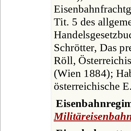
Eisenbahnfrachtg
Tit. 5 des allgem
Handelsgesetzbuc
Schrötter, Das pr
Röll, Österreich
(Wien 1884); Hab
österreichische E
Eisenbahnregi
Militäreisenbah