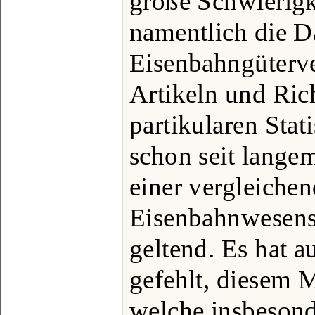
große Schwierigk
namentlich die D
Eisenbahngüterve
Artikeln und Ric
partikularen Stat
schon seit lange
einer vergleichen
Eisenbahnwesens 
geltend. Es hat a
gefehlt, diesem 
welche insbesond