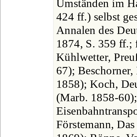
Umständen im Ha
424 ff.) selbst ges
Annalen des Deut
1874, S. 359 ff.;
Kühlwetter, Preu
67); Beschorner,
1858); Koch, De
(Marb. 1858-60);
Eisenbahntranspo
Förstemann, Das 