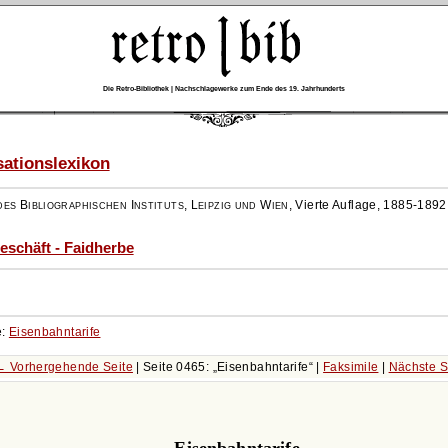
Die Retro-Bibliothek | Nachschlagewerke zum Ende des 19. Jahrhunderts
ationslexikon
es Bibliographischen Instituts, Leipzig und Wien
,
Vierte Auflage, 1885-1892
eschäft - Faidherbe
e:
Eisenbahntarife
← Vorhergehende Seite
| Seite 0465:
Eisenbahntarife
|
Faksimile
|
Nächste S
Eisenbahntarife.