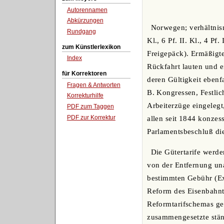
Autorennamen
Abkürzungen
Norwegen; verhältnism
Rundgang
Kl., 6 Pf. II. Kl., 4 Pf
zum Künstlerlexikon
Freigepäck). Ermäßigte
Index
Rückfahrt lauten und e
für Korrektoren
deren Gültigkeit ebenfa
Fragen & Antworten
B. Kongressen, Festlic
Korrekturhilfe
Arbeiterzüge eingelegt
PDF zum Taggen
PDF zur Korrektur
allen seit 1844 konzes
Parlamentsbeschluß di
Die Gütertarife werde
von der Entfernung un
bestimmten Gebühr (Ex
Reform des Eisenbahnta
Reformtarifschemas gel
zusammengesetzte stän