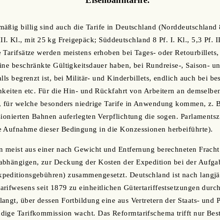
äßig billig sind auch die Tarife in Deutschland (Norddeutschland 8
. III. Kl., mit 25 kg Freigepäck; Süddeutschland 8 Pf. I. Kl., 5,3 Pf. II
 Tarifsätze werden meistens erhoben bei Tages- oder Retourbillets
ine beschränkte Gültigkeitsdauer haben, bei Rundreise-, Saison- u
lls begrenzt ist, bei Militär- und Kinderbillets, endlich auch bei b
hkeiten etc. Für die Hin- und Rückfahrt von Arbeitern an demselbe
, für welche besonders niedrige Tarife in Anwendung kommen, z. B
sionierten Bahnen auferlegten Verpflichtung die sogen. Parlamentsz
e Aufnahme dieser Bedingung in die Konzessionen herbeiführte).
n meist aus einer nach Gewicht und Entfernung berechneten Fracht 
abhängigen, zur Deckung der Kosten der Expedition bei der Aufg
peditionsgebühren) zusammengesetzt. Deutschland ist nach langjä
rifwesens seit 1879 zu einheitlichen Gütertariffestsetzungen durc
angt, über dessen Fortbildung eine aus Vertretern der Staats- und 
dige Tarifkommission wacht. Das Reformtarifschema trifft nur Be