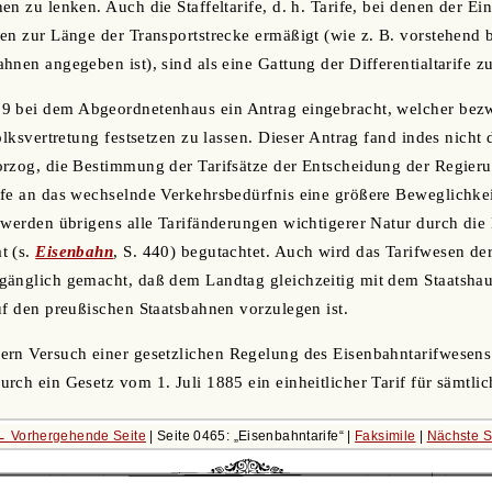
n zu lenken. Auch die Staffeltarife, d. h. Tarife, bei denen der Ein
en zur Länge der Transportstrecke ermäßigt (wie z. B. vorstehend be
nen angegeben ist), sind als eine Gattung der Differentialtarife zu
9 bei dem Abgeordnetenhaus ein Antrag eingebracht, welcher bezw
Volksvertretung festsetzen zu lassen. Dieser Antrag fand indes nich
rzog, die Bestimmung der Tarifsätze der Entscheidung der Regieru
fe an das wechselnde Verkehrsbedürfnis eine größere Beweglichkeit
 werden übrigens alle Tarifänderungen wichtigerer Natur durch die 
t (s.
Eisenbahn
, S. 440) begutachtet. Auch wird das Tarifwesen de
änglich gemacht, daß dem Landtag gleichzeitig mit dem Staatshaus
uf den preußischen Staatsbahnen vorzulegen ist.
rn Versuch einer gesetzlichen Regelung des Eisenbahntarifwesens 
ch ein Gesetz vom 1. Juli 1885 ein einheitlicher Tarif für sämtlich
← Vorhergehende Seite
| Seite 0465:
Eisenbahntarife
|
Faksimile
|
Nächste S