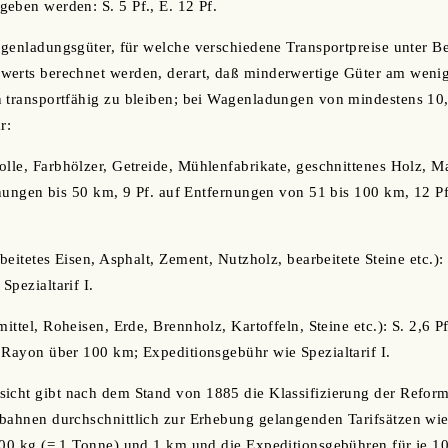
eben werden: S. 5 Pf., E. 12 Pf.
Wagenladungsgüter, für welche verschiedene Transportpreise unter B
werts berechnet werden, derart, daß minderwertige Güter am wenig
n transportfähig zu bleiben; bei Wagenladungen von mindestens 10
r:
olle, Farbhölzer, Getreide, Mühlenfabrikate, geschnittenes Holz, Mas
ernungen bis 50 km, 9 Pf. auf Entfernungen von 51 bis 100 km, 12 P
rbeitetes Eisen, Asphalt, Zement, Nutzholz, bearbeitete Steine etc.): 
Spezialtarif I.
mittel, Roheisen, Erde, Brennholz, Kartoffeln, Steine etc.): S. 2,6 
 Rayon über 100 km; Expeditionsgebühr wie Spezialtarif I.
sicht gibt nach dem Stand von 1885 die Klassifizierung der Reform
bahnen durchschnittlich zur Erhebung gelangenden Tarifsätzen wie
000 kg (= 1 Tonne) und 1 km und die Expeditionsgebühren für je 1