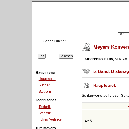
Schnellsuche:
Meyers Konvers
Autorenkollektiv
,
Verlag d
5. Band: Distanzg
Hauptmenü
Hauptseite
Hauptstück
Suchen
Stöbern
Schlagworte auf dieser Seit
Technisches
Technik
Statistik
richtig Verlinken
465
zum Meyers