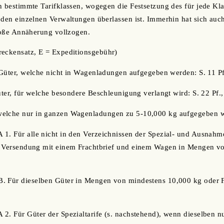
n bestimmte Tarifklassen, wogegen die Festsetzung des für jede K
 den einzelnen Verwaltungen überlassen ist. Immerhin hat sich auch
große Annäherung vollzogen.
reckensatz, E = Expeditionsgebühr)
e Güter, welche nicht in Wagenladungen aufgegeben werden: S. 11 Pf.
üter, für welche besondere Beschleunigung verlangt wird: S. 22 Pf.,
welche nur in ganzen Wagenladungen zu 5-10,000 kg aufgegeben 
1. Für alle nicht in den Verzeichnissen der Spezial- und Ausnahmet
i Versendung mit einem Frachtbrief und einem Wagen in Mengen vo
. Für dieselben Güter in Mengen von mindestens 10,000 kg oder Fr
 2. Für Güter der Spezialtarife (s. nachstehend), wenn dieselben 