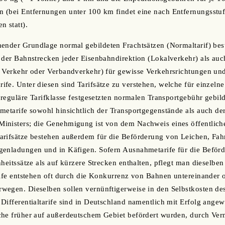
 (bei Entfernungen unter 100 km findet eine nach Entfernungsstu
n statt).
hender Grundlage normal gebildeten Frachtsätzen (Normaltarif) be
 der Bahnstrecken jeder Eisenbahndirektion (Lokalverkehr) als au
r Verkehr oder Verbandverkehr) für gewisse Verkehrsrichtungen u
fe. Unter diesen sind Tarifsätze zu verstehen, welche für einzeln
e reguläre Tarifklasse festgesetzten normalen Transportgebühr gebil
metarife sowohl hinsichtlich der Transportgegenstände als auch de
inisters; die Genehmigung ist von dem Nachweis eines öffentlich
arifsätze bestehen außerdem für die Beförderung von Leichen, Fah
genladungen und in Käfigen. Sofern Ausnahmetarife für die Beförd
heitssätze als auf kürzere Strecken enthalten, pflegt man dieselben 
rife entstehen oft durch die Konkurrenz von Bahnen untereinander
egen. Dieselben sollen vernünftigerweise in den Selbstkosten des
Differentialtarife sind in Deutschland namentlich mit Erfolg ang
he früher auf außerdeutschem Gebiet befördert wurden, durch Verm