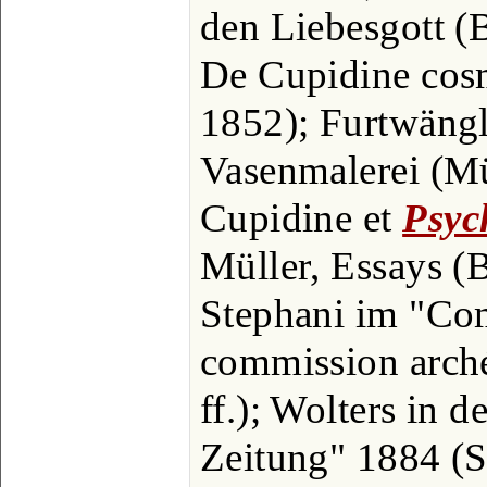
den Liebesgott (
De Cupidine cos
1852); Furtwängle
Vasenmalerei (Mü
Cupidine et
Psyc
Müller, Essays (Bd
Stephani im "Com
commission arch
ff.); Wolters in 
Zeitung" 1884 (S.