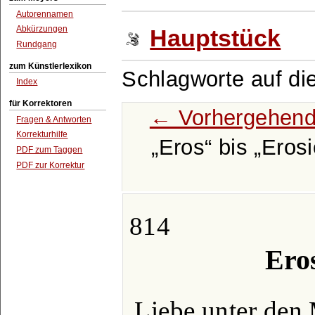
Autorennamen
Abkürzungen
Hauptstück
Rundgang
zum Künstlerlexikon
Schlagworte auf di
Index
für Korrektoren
← Vorhergehend
Fragen & Antworten
Korrekturhilfe
Eros
bis
Eros
PDF zum Taggen
PDF zur Korrektur
814
Eros
Liebe unter den