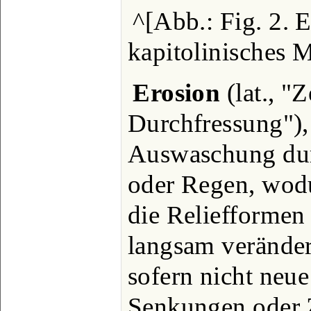
^[Abb.: Fig. 2. 
kapitolinisches 
Erosion
(lat., "
Durchfressung"),
Auswaschung dur
oder Regen, wodu
die Reliefformen
langsam veränder
sofern nicht ne
Senkungen oder 