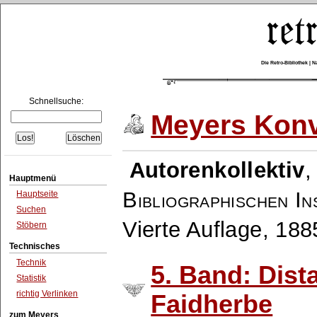
Die Retro-Bibliothek |
Schnellsuche:
Meyers Konv
Autorenkollektiv
Hauptmenü
Bibliographischen In
Hauptseite
Suchen
Vierte Auflage, 18
Stöbern
Technisches
Technik
5. Band: Dist
Statistik
richtig Verlinken
Faidherbe
zum Meyers