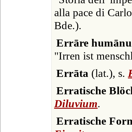
alla pace di Car
Bde.).
Errāre humānu
"Irren ist mensch
Errāta
(lat.), s.
Erratische Blöc
Diluvium
.
Erratische For