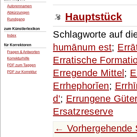
Autorennamen
Abkürzungen
Hauptstück
Rundgang
zum Künstlerlexikon
Schlagworte auf di
Index
humānum est
;
Errā
für Korrektoren
Fragen & Antworten
Erratische Formati
Korrekturhilfe
PDF zum Taggen
Erregende Mittel
;
E
PDF zur Korrektur
Errhephorĭen
;
Errh
d'
;
Errungene Güte
Ersatzreserve
← Vorhergehende 