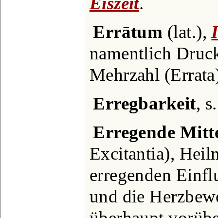
Eiszeit
.
Errātum
(lat.),
namentlich Druck
Mehrzahl (Errata)
Erregbarkeit
, s
Erregende Mitt
Excitantia), Heil
erregenden Einfl
und die Herzbew
überhaupt vorüb