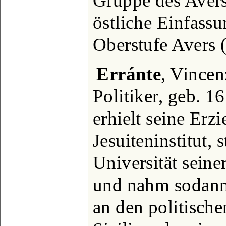
Gruppe des Avers
östliche Einfassu
Oberstufe Avers (s
Erránte
, Vincen
Politiker, geb. 1
erhielt seine Erz
Jesuiteninstitut, 
Universität seine
und nahm sodann 
an den politisch