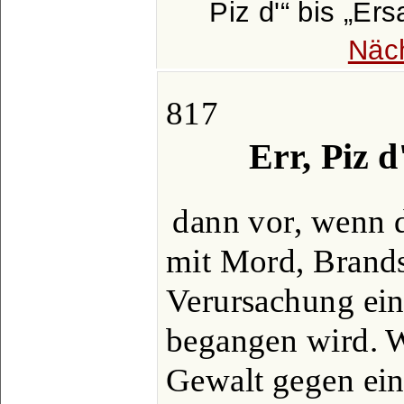
Piz d'
bis
Ers
Näc
817
Err, Piz d
dann vor, wenn 
mit Mord, Brands
Verursachung e
begangen wird. W
Gewalt gegen ein