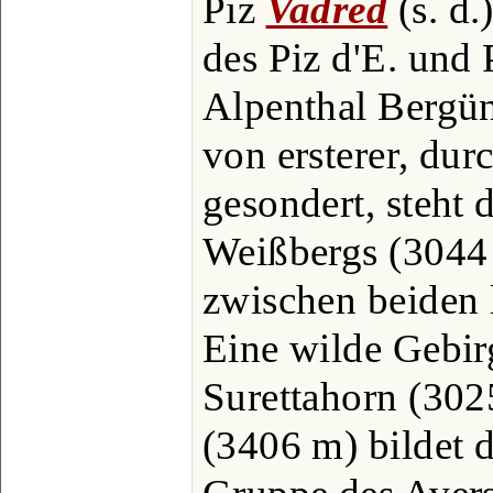
Piz
Vadred
(s. d
des Piz d'E. und 
Alpenthal Bergün
von ersterer, dur
gesondert, steht 
Weißbergs (3044
zwischen beiden 
Eine wilde Gebi
Surettahorn (302
(3406 m) bildet d