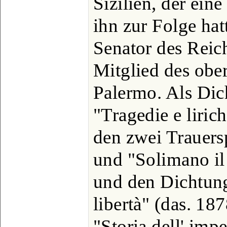
Sizilien, der ein
ihn zur Folge hat
Senator des Reich
Mitglied des ober
Palermo. Als Dich
"Tragedie e liric
den zwei Trauers
und "Solimano il
und den Dichtung
libertà" (das. 18
"Storia dell' i