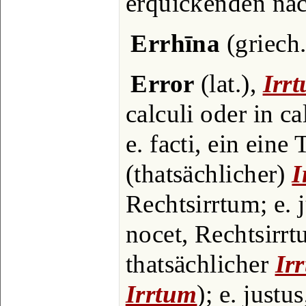
erquickenden näc
Errhīna
(griech.
Error
(lat.),
Irr
calculi oder in c
e. facti, ein eine
(thatsächlicher)
I
Rechtsirrtum; e. j
nocet, Rechtsirrt
thatsächlicher
Ir
Irrtum
); e. justu