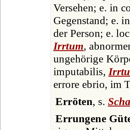
Versehen; e. in c
Gegenstand; e. i
der Person; e. loc
Irrtum
, abnorme
ungehörige Körper
imputabilis,
Irrt
errore ebrio, im
Erröten
, s.
Scha
Errungene Güt