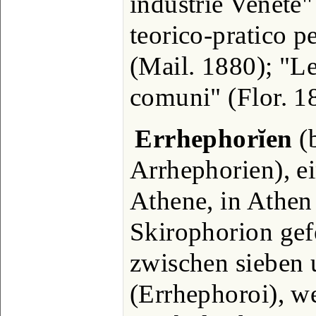
industrie Venete
teorico-pratico pe
(Mail. 1880); "Le
comuni" (Flor. 1
Errhephorĭen
(b
Arrhephorien), ei
Athene, in Athe
Skirophorion gef
zwischen sieben 
(Errhephoroi), w