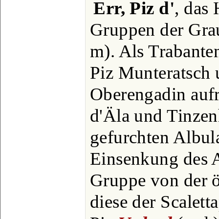
Err, Piz d'
, das
Gruppen der Gra
m). Als Trabante
Piz Munteratsch 
Oberengadin aufr
d'Äla und Tinzen
gefurchten Albula
Einsenkung des A
Gruppe von der ö
diese der Scalett