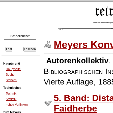
Die Retro-Bibliothek |
Schnellsuche:
Meyers Konv
Autorenkollektiv
Hauptmenü
Bibliographischen In
Hauptseite
Suchen
Vierte Auflage, 18
Stöbern
Technisches
Technik
5. Band: Dist
Statistik
richtig Verlinken
Faidherbe
zum Meyers