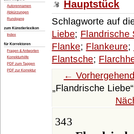
Hauptstück
Autorennamen
Abkürzungen
Schlagworte auf di
Rundgang
zum Künstlerlexikon
Liebe
;
Flandrische
Index
Flanke
;
Flankeure
;
für Korrektoren
Fragen & Antworten
Flantsche
;
Flarchh
Korrekturhilfe
PDF zum Taggen
PDF zur Korrektur
← Vorhergehend
Flandrische Liebe
Näc
343