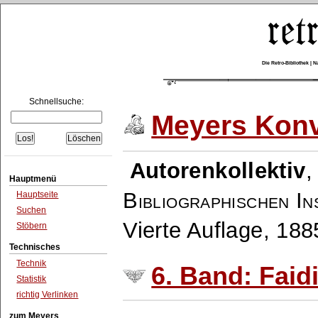
Die Retro-Bibliothek |
Schnellsuche:
Meyers Konv
Autorenkollektiv
Hauptmenü
Bibliographischen In
Hauptseite
Suchen
Vierte Auflage, 18
Stöbern
Technisches
Technik
6. Band: Faidi
Statistik
richtig Verlinken
zum Meyers