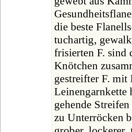
gewebt aus Kamm
Gesundheitsflane
die beste Flanells
tuchartig, gewal
frisierten F. sind
Knötchen zusamm
gestreifter F. mi
Leinengarnkette 
gehende Streifen
zu Unterröcken be
grober, lockerer, 