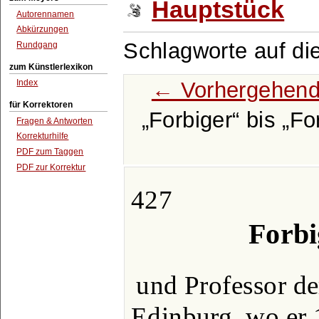
Hauptstück
Autorennamen
Abkürzungen
Schlagworte auf di
Rundgang
zum Künstlerlexikon
← Vorhergehend
Index
für Korrektoren
Forbiger
bis
Fo
Fragen & Antworten
Korrekturhilfe
PDF zum Taggen
PDF zur Korrektur
427
Forbi
und Professor de
Edinburg, wo er 