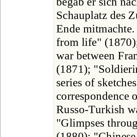
begab er sich na
Schauplatz des Zu
Ende mitmachte. 
from life" (1870)
war between Fra
(1871); "Soldieri
series of sketche
correspondence o
Russo-Turkish wa
"Glimpses throu
(1880); "Chinese