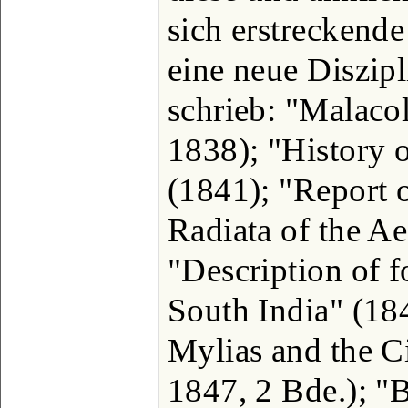
sich erstreckende
eine neue Diszipl
schrieb: "Malaco
1838); "History o
(1841); "Report 
Radiata of the A
"Description of f
South India" (184
Mylias and the Ci
1847, 2 Bde.); "B