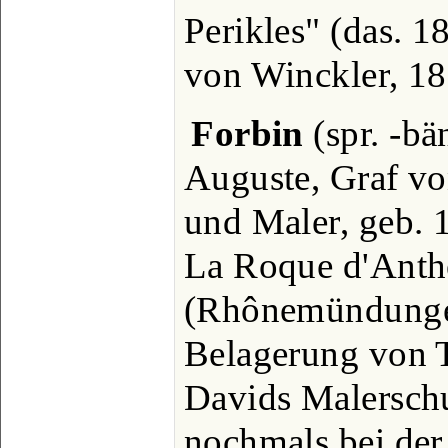
Perikles" (das. 1
von Winckler, 18
Forbin
(spr. -bä
Auguste, Graf von
und Maler, geb. 
La Roque d'Anth
(Rhônemündunge
Belagerung von To
Davids Malerschu
nochmals bei der