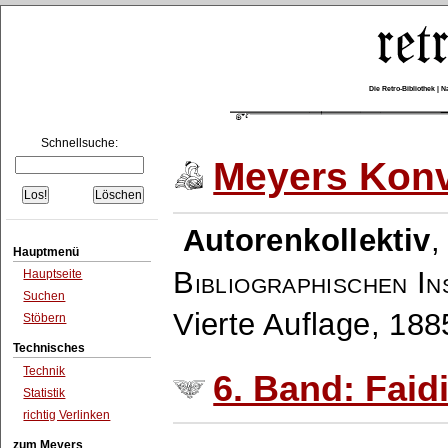
Die Retro-Bibliothek |
Schnellsuche:
Meyers Konv
Autorenkollektiv
Hauptmenü
Bibliographischen In
Hauptseite
Suchen
Vierte Auflage, 18
Stöbern
Technisches
Technik
6. Band: Faidi
Statistik
richtig Verlinken
zum Meyers