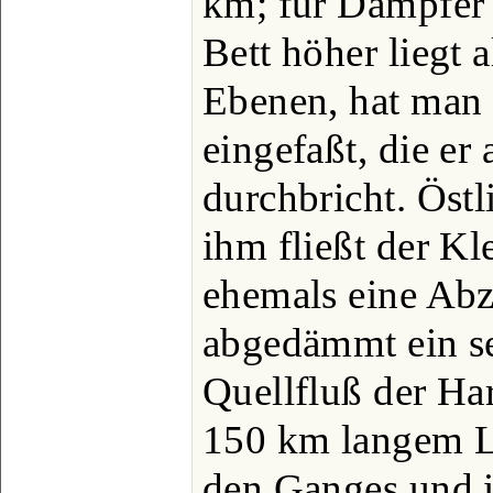
km; für Dampfer i
Bett höher liegt 
Ebenen, hat man
eingefaßt, die er
durchbricht. Östl
ihm fließt der Kl
ehemals eine Abz
abgedämmt ein se
Quellfluß der Har
150 km langem L
den Ganges und i