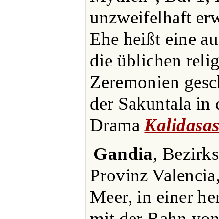
unzweifelhaft er
Ehe heißt eine a
die üblichen reli
Zeremonien gesch
der Sakuntala in
Drama
Kalidasa
Gandia
, Bezirks
Provinz Valenci
Meer, in einer he
mit der Bahn von