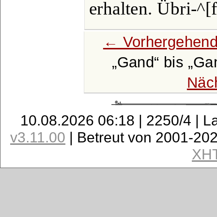
erhalten. Übri-^[
← Vorhergehend
Gand
bis
Gan
Näc
10.08.2026 06:18 | 2250/4 | L
v3.11.00
| Betreut von 2001-20
XH