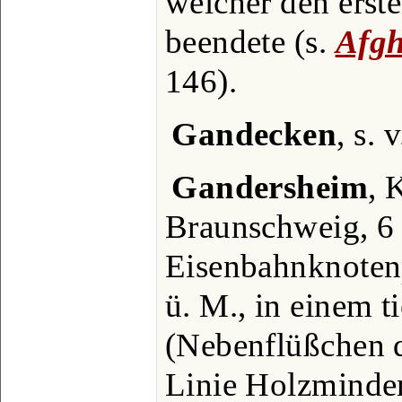
welcher den erst
beendete (s.
Afgh
146).
Gandecken
, s.
Gandersheim
, 
Braunschweig, 6
Eisenbahnknoten
ü. M., in einem t
(Nebenflüßchen d
Linie Holzminde