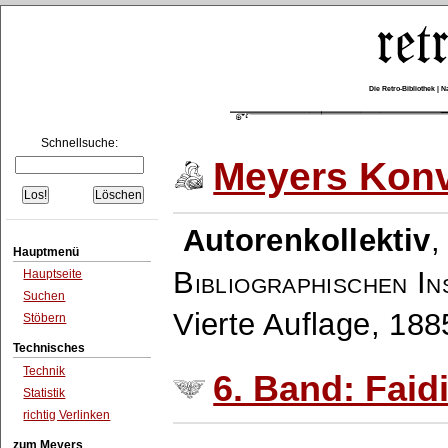
Die Retro-Bibliothek |
Schnellsuche:
Meyers Konv
Autorenkollektiv
Hauptmenü
Bibliographischen In
Hauptseite
Suchen
Vierte Auflage, 18
Stöbern
Technisches
Technik
6. Band: Faidi
Statistik
richtig Verlinken
zum Meyers