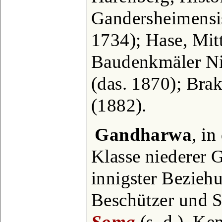
Gandersheimensi
1734); Hase, Mitt
Baudenkmäler Ni
(das. 1870); Bra
(1882).
Gandharwa
, in
Klasse niederer 
innigster Bezieh
Beschützer und 
Soma
(s. d.), K