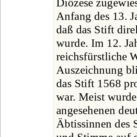
Diözese zugewies
Anfang des 13. Ja
daß das Stift dire
wurde. Im 12. Jah
reichsfürstliche 
Auszeichnung blie
das Stift 1568 p
war. Meist wurde
angesehenen deut
Äbtissinnen des S