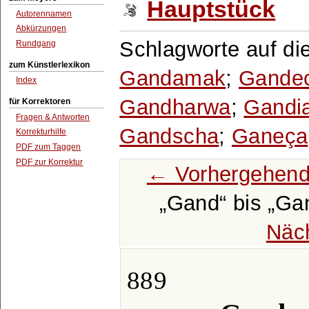
Hauptstück
Autorennamen
Abkürzungen
Schlagworte auf di
Rundgang
zum Künstlerlexikon
Gandamak
;
Gande
Index
Gandharwa
;
Gandi
für Korrektoren
Fragen & Antworten
Gandscha
;
Ganeça
Korrekturhilfe
PDF zum Taggen
PDF zur Korrektur
← Vorhergehend
Gand
bis
Gan
Näc
889