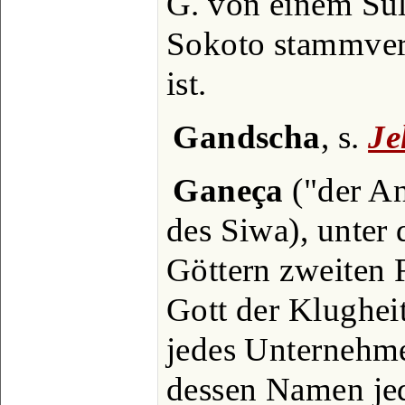
G. von einem Sul
Sokoto stammver
ist.
Gandscha
, s.
Je
Ganeça
("der An
des Siwa), unter
Göttern zweiten 
Gott der Klughei
jedes Unternehme
dessen Namen je