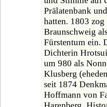
und Stimme auf d
Prälatenbank un
hatten. 1803 zog
Braunschweig als
Fürstentum ein. D
Dichterin Hrotsui
um 980 als Nonn
Klusberg (ehedem
seit 1874 Denkma
Hoffmann von Fal
Harenberg, Histor