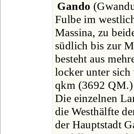
Gando
(Gwandu,
Fulbe im westlic
Massina, zu beid
südlich bis zur 
besteht aus mehr
locker unter sic
qkm (3692 QM.) 
Die einzelnen La
die Westhälfte d
der Hauptstadt G