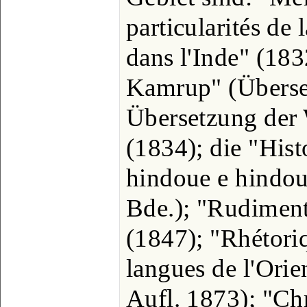
particularités de
dans l'Inde" (183
Kamrup" (Überse
Übersetzung der 
(1834); die "Histo
hindoue e hindous
Bde.); "Rudiment
(1847); "Rhétori
langues de l'Ori
Aufl. 1873); "Ch