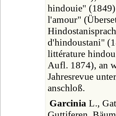
hindouie" (1849)
l'amour" (Überse
Hindostanisprach
d'hindoustani" (1
littérature hindo
Aufl. 1874), an w
Jahresrevue unte
anschloß.
Garcinia
L., Gat
Guttiferen, Bäum