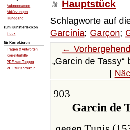
Hauptstück
Autorennamen
Abkürzungen
Schlagworte auf di
Rundgang
zum Künstlerlexikon
Garcinia
;
Garçon
;
G
Index
für Korrektoren
← Vorhergehend
Fragen & Antworten
Korrekturhilfe
Garcin de Tassy
PDF zum Taggen
PDF zur Korrektur
|
Näc
903
Garcin de T
gegen Tunis (153