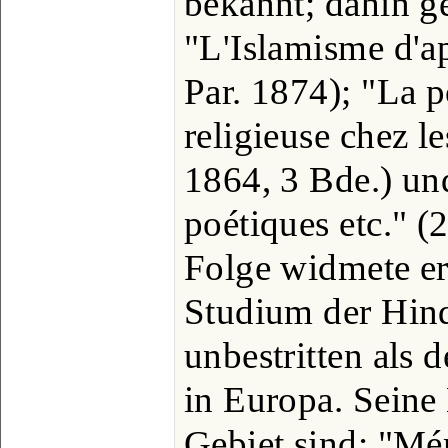
bekannt; dahin g
"L'Islamisme d'ap
Par. 1874); "La p
religieuse chez le
1864, 3 Bde.) und
poétiques etc." (2
Folge widmete er
Studium der Hind
unbestritten als 
in Europa. Seine
Gebiet sind: "Mé