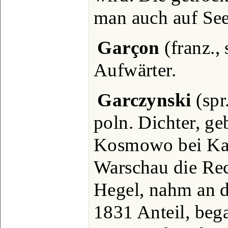
man auch auf Se
Garçon
(franz., 
Aufwärter.
Garczynski
(spr
poln. Dichter, ge
Kosmowo bei Kali
Warschau die Rech
Hegel, nahm an 
1831 Anteil, bega