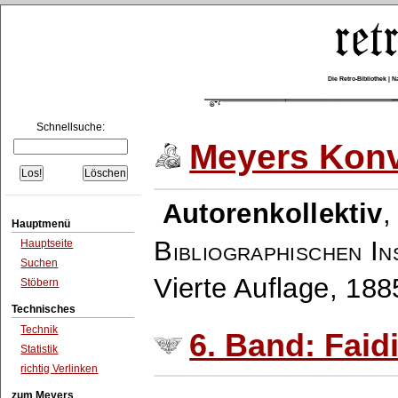
Die Retro-Bibliothek |
Schnellsuche:
Meyers Konv
Autorenkollektiv
Hauptmenü
Bibliographischen In
Hauptseite
Suchen
Vierte Auflage, 18
Stöbern
Technisches
Technik
6. Band: Faidi
Statistik
richtig Verlinken
zum Meyers