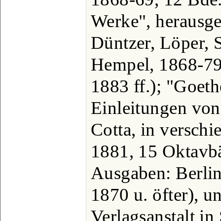
Werke", herausg
Düntzer, Löper, St
Hempel, 1868-79,
1883 ff.); "Goeth
Einleitungen von
Cotta, in verschi
1881, 15 Oktavbän
Ausgaben: Berlin
1870 u. öfter), 
Verlagsanstalt in