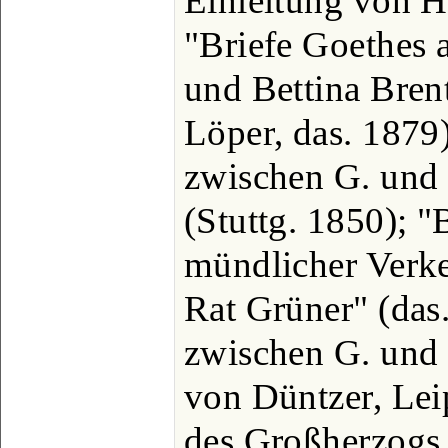
Einleitung von H
"Briefe Goethes 
und Bettina Brent
Löper, das. 1879
zwischen G. und
(Stuttg. 1850); 
mündlicher Verk
Rat Grüner" (das
zwischen G. und S
von Düntzer, Lei
des Großherzogs 