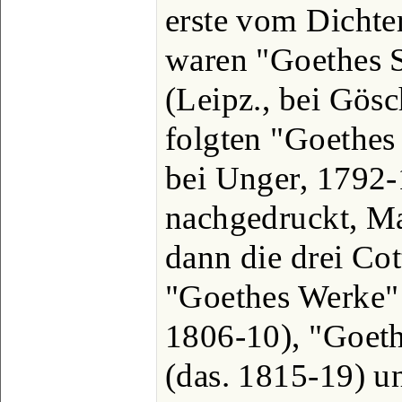
erste vom Dichte
waren "Goethes S
(Leipz., bei Gösc
folgten "Goethes 
bei Unger, 1792-
nachgedruckt, Ma
dann die drei Co
"Goethes Werke"
1806-10), "Goet
(das. 1815-19) u