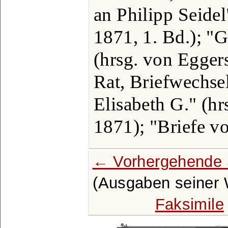
an Philipp Seide
1871, 1. Bd.); "
(hrsg. von Eggers
Rat, Briefwechse
Elisabeth G." (hr
1871); "Briefe v
← Vorhergehende 
(Ausgaben seiner W
Faksimile