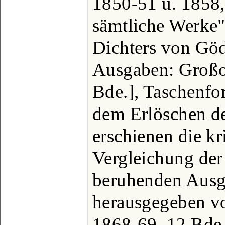
1850-51 u. 1858,
sämtliche Werke"
Dichters von Göd
Ausgaben: Großo
Bde.], Taschenfo
dem Erlöschen de
erschienen die kr
Vergleichung der
beruhenden Ausg
herausgegeben v
1868-69, 12 Bde.