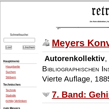
Die Retro-Bibliothek |
Schnellsuche:
Meyers Konv
Autorenkollektiv
Hauptmenü
Bibliographischen In
Hauptseite
Suchen
Vierte Auflage, 18
Stöbern
Technisches
Technik
7. Band: Gehi
Statistik
richtig Verlinken
zum Meyers