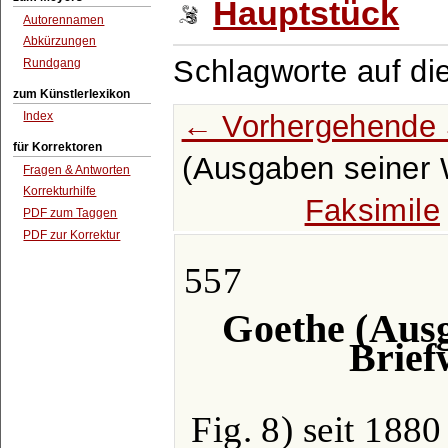
Hauptstück
Autorennamen
Abkürzungen
Schlagworte auf di
Rundgang
zum Künstlerlexikon
← Vorhergehende 
Index
für Korrektoren
(Ausgaben seiner W
Fragen & Antworten
Korrekturhilfe
Faksimile
PDF zum Taggen
PDF zur Korrektur
557
Goethe (Aus
Briefw
Fig. 8) seit 1880