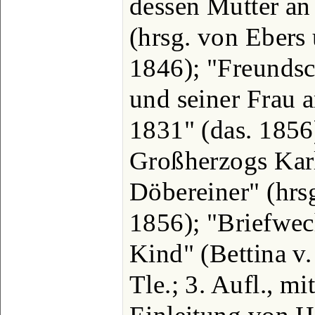
dessen Mutter an 
(hrsg. von Ebers 
1846); "Freundsc
und seiner Frau 
1831" (das. 1856)
Großherzogs Kar
Döbereiner" (hrs
1856); "Briefwec
Kind" (Bettina v.
Tle.; 3. Aufl., mi