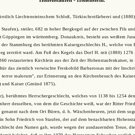
fürstlich Liechtensteinschem Schloß, Türkischrotfärberei und (1880
Staufen), steiler, 682 m hoher Bergkegel auf der zwischen Fils un
t Göppingen im württemberg. Donaukreis, besteht aus weißem Jura
te der Stammburg des berühmten Kaisergeschlechts H., welche von 
eg zerstört ward. Am Fuß des Kegels das Dorf H. mit (1880) 1276
860 restaurierten Kirchlein aus der Zeit der Hohenstaufenkaiser, in
ür das ziemlich verwischte Freskobild Barbarossas mit der Inschrift
terror malorum", zur Erinnerung an den Kirchenbesuch des Kaisers
) und Kaiser (Gmünd 1875).
r), berühmtes Herrschergeschlecht, welches von 1138 bis 1254 de
hnherr desselben, von dem die Geschichte weiß, war der Ritter Fri
so genannt nach dem Ort Büren, d. h. Wäschenbeuren, jetzt dem so
in Sohn Friedrich von Staufen, der auf dem benachbarten Hohensta
chlecht den Namen gab, wurde wegen der ausdauernden Treue, die 