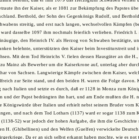
m damit belohnt, daß er ihm 1079 das Herzogtum Schwaben verlieh 
raute ihn der Kaiser, als er 1081 zur Bekämpfung des Papstes über
tschland. Berthold, der Sohn des Gegenkönigs Rudolf, und Berthol
chwabens streitig, und erst nach langen, wechselvollen Kämpfen (be
 ward dasselbe 1097 ihm nochmals feierlich verliehen. Friedrich I.
 Einäugige, den Heinrich IV. als Herzog von Schwaben bestätigte, u
ken belehnte, unterstützten den Kaiser beim Investiturstreit und
sen. Mit dem Tod Heinrichs V. fielen dessen Hausgüter an die H., 
u Mainz als Bewerber um die Kaiserkrone auf, unterlag aber durch 
othar von Sachsen. Langwierige Kämpfe zwischen dem Kaiser, welch
freich zur Seite stand, und den beiden H. waren die Folge davon.
nach Italien und setzte es durch, daß er 1128 in Monza zum König
fen und der Papst bedrängten ihn hart, und am Ende mußten die H.
ie Königswürde über Italien und erhielt nebst seinem Bruder vom 
ngen, und nach dem Tod Lothars (1137) ward er sogar 1138 zum Kai
. (1138-52) war jedoch der hohen Aufgabe, die ihm die Geschichte s
n H. (Ghibellinen) und den Welfen (Guelfen) verwickelte Deutschla
rgerkriege. Da er an sich selbst erkannt haben mochte, wie es not t