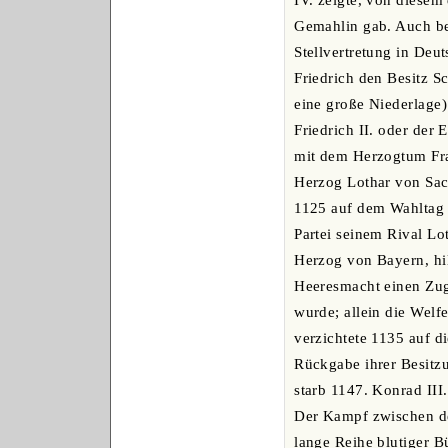
IV. zeigte, von diese
Gemahlin gab. Auch bet
Stellvertretung in Deu
Friedrich den Besitz S
eine große Niederlage)
Friedrich II. oder der
mit dem Herzogtum Fran
Herzog Lothar von Sach
1125 auf dem Wahltag z
Partei seinem Rival L
Herzog von Bayern, hil
Heeresmacht einen Zug 
wurde; allein die Wel
verzichtete 1135 auf d
Rückgabe ihrer Besitzu
starb 1147. Konrad III
Der Kampf zwischen de
lange Reihe blutiger Bü