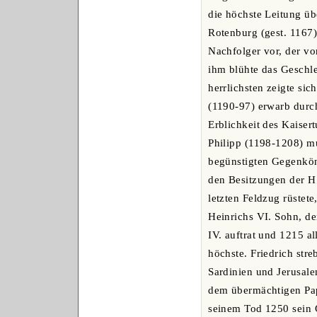
die höchste Leitung ü
Rotenburg (gest. 1167)
Nachfolger vor, der vo
ihm blühte das Geschle
herrlichsten zeigte si
(1190-97) erwarb durch
Erblichkeit des Kaiser
Philipp (1198-1208) mu
begünstigten Gegenköni
den Besitzungen der H.
letzten Feldzug rüste
Heinrichs VI. Sohn, d
IV. auftrat und 1215 a
höchste. Friedrich str
Sardinien und Jerusal
dem übermächtigen Pap
seinem Tod 1250 sein 