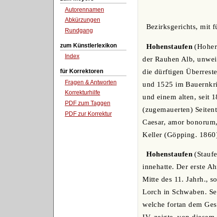
Autorennamen
Abkürzungen
Bezirksgerichts, mit 
Rundgang
zum Künstlerlexikon
Hohenstaufen
(Hoher 
Index
der Rauhen Alb, unwei
die dürftigen Überres
für Korrektoren
Fragen & Antworten
und 1525 im Bauernkri
Korrekturhilfe
und einem alten, seit 1
PDF zum Taggen
(zugemauerten) Seitenth
PDF zur Korrektur
Caesar, amor bonorum, 
Keller (Göpping. 1860
Hohenstaufen
(Staufe
innehatte. Der erste A
Mitte des 11. Jahrh., 
Lorch in Schwaben. Se
welche fortan dem Ges