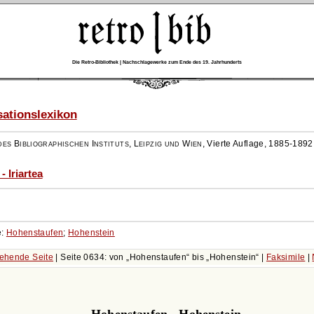
Die Retro-Bibliothek | Nachschlagewerke zum Ende des 19. Jahrhunderts
ationslexikon
es Bibliographischen Instituts, Leipzig und Wien
,
Vierte Auflage, 1885-1892
- Iriartea
e:
Hohenstaufen
;
Hohenstein
ehende Seite
| Seite 0634: von
Hohenstaufen
bis
Hohenstein
|
Faksimile
|
Hohenstaufen - Hohenstein.