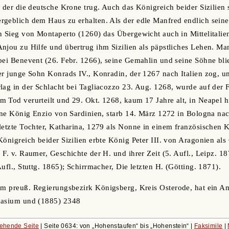
, der die deutsche Krone trug. Auch das Königreich beider Sizilien 
geblich dem Haus zu erhalten. Als der edle Manfred endlich seine
n Sieg von Montaperto (1260) das Übergewicht auch in Mittelitalien 
njou zu Hilfe und übertrug ihm Sizilien als päpstliches Lehen. Ma
bei Benevent (26. Febr. 1266), seine Gemahlin und seine Söhne bli
er junge Sohn Konrads IV., Konradin, der 1267 nach Italien zog, um
lag in der Schlacht bei Tagliacozzo 23. Aug. 1268, wurde auf der F
 Tod verurteilt und 29. Okt. 1268, kaum 17 Jahre alt, in Neapel hi
höne König Enzio von Sardinien, starb 14. März 1272 in Bologna nac
letzte Tochter, Katharina, 1279 als Nonne in einem französischen K
Königreich beider Sizilien erbte König Peter III. von Aragonien al
 F. v. Raumer, Geschichte der H. und ihrer Zeit (5. Aufl., Leipz. 
ufl., Stuttg. 1865); Schirrmacher, Die letzten H. (Götting. 1871).
 im preuß. Regierungsbezirk Königsberg, Kreis Osterode, hat ein Amt
nasium und (1885) 2348
ehende Seite
| Seite 0634: von
Hohenstaufen
bis
Hohenstein
|
Faksimile
|