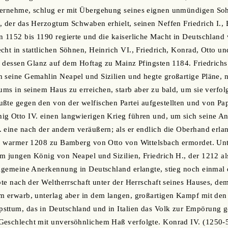
bernehme, schlug er mit Übergehung seines eignen unmündigen Soh
, der das Herzogtum Schwaben erhielt, seinen Neffen Friedrich I.,
n 1152 bis 1190 regierte und die kaiserliche Macht in Deutschland 
cht in stattlichen Söhnen, Heinrich VI., Friedrich, Konrad, Otto un
ch dessen Glanz auf dem Hoftag zu Mainz Pfingsten 1184. Friedrich
 seine Gemahlin Neapel und Sizilien und hegte großartige Pläne, n
tums in seinem Haus zu erreichen, starb aber zu bald, um sie verfo
ßte gegen den von der welfischen Partei aufgestellten und von Pap
g Otto IV. einen langwierigen Krieg führen und, um sich seine An
 eine nach der andern veräußern; als er endlich die Oberhand erla
te, warmer 1208 zu Bamberg von Otto von Wittelsbach ermordet. Un
em jungen König von Neapel und Sizilien, Friedrich H., der 1212 
llgemeine Anerkennung in Deutschland erlangte, stieg noch einmal 
ebte nach der Weltherrschaft unter der Herrschaft seines Hauses, de
em erwarb, unterlag aber in dem langen, großartigen Kampf mit de
sttum, das in Deutschland und in Italien das Volk zur Empörung g
Geschlecht mit unversöhnlichem Haß verfolgte. Konrad IV. (1250-5