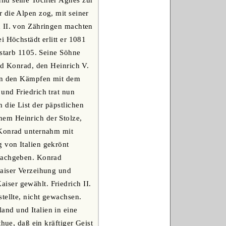
und seine Tochter Agnes zur
 die Alpen zog, mit seiner
d II. von Zähringen machten
i Höchstädt erlitt er 1081
 starb 1105. Seine Söhne
nd Konrad, den Heinrich V.
 in den Kämpfen mit dem
und Friedrich trat nun
die List der päpstlichen
em Heinrich der Stolze,
 Konrad unternahm mit
 von Italien gekrönt
 nachgeben. Konrad
Kaiser Verzeihung und
ser gewählt. Friedrich II.
tellte, nicht gewachsen.
nd und Italien in eine
hue, daß ein kräftiger Geist