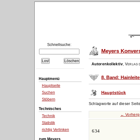
Schnellsuche:
Meyers Konvers
Autorenkollektiv
,
Verlag d
8. Band: Hainleite 
Hauptmenü
Hauptseite
Hauptstück
Suchen
Stöbern
Schlagworte auf dieser Seit
Technisches
← Vorherg
Technik
Statistik
richtig Verlinken
634
zum Meyers