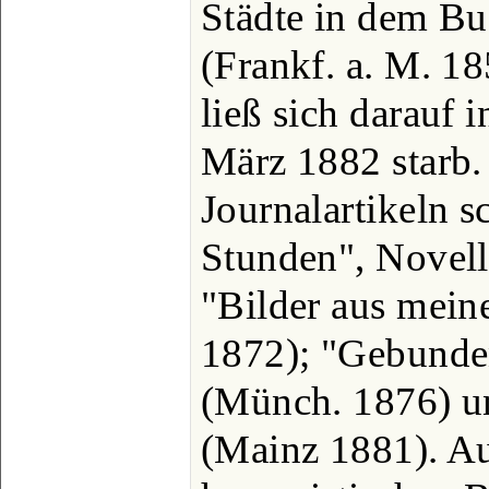
Städte in dem B
(Frankf. a. M. 18
ließ sich darauf i
März 1882 starb.
Journalartikeln s
Stunden", Novell
"Bilder aus mein
1872); "Gebund
(Münch. 1876) u
(Mainz 1881). Au