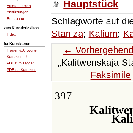
Hauptstück
Autorennamen
Abkürzungen
Schlagworte auf di
Rundgang
zum Künstlerlexikon
Staniza
;
Kalium
;
Ka
Index
für Korrektoren
← Vorhergehend
Fragen & Antworten
Korrekturhilfe
Kalitwenskaja St
PDF zum Taggen
PDF zur Korrektur
Faksimile
397
Kalitwen
Kal