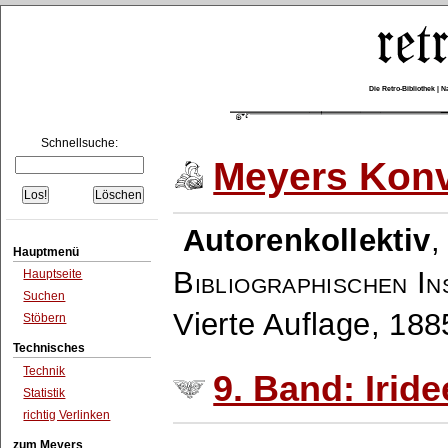
Die Retro-Bibliothek |
Schnellsuche:
Meyers Konv
Autorenkollektiv
Hauptmenü
Bibliographischen In
Hauptseite
Suchen
Vierte Auflage, 18
Stöbern
Technisches
Technik
9. Band: Irid
Statistik
richtig Verlinken
zum Meyers