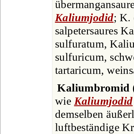
übermangansaures
Kaliumjodid
; K.
salpetersaures Kal
sulfuratum, Kaliu
sulfuricum, schwe
tartaricum, weins
Kaliumbromid
wie
Kaliumjodid
demselben äußerli
luftbeständige Kr