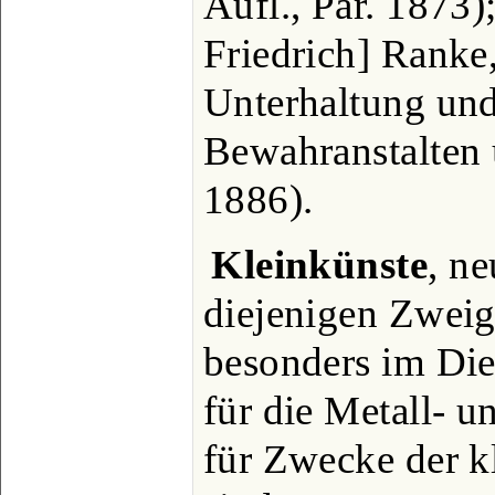
Aufl., Par. 1873)
Friedrich] Ranke
Unterhaltung und
Bewahranstalten u
1886).
Kleinkünste
, n
diejenigen Zweig
besonders im Di
für die Metall- u
für Zwecke der kl