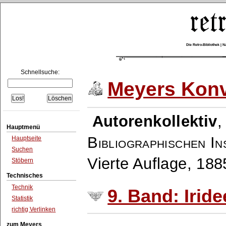
Die Retro-Bibliothek |
Schnellsuche:
Meyers Konv
Autorenkollektiv
Hauptmenü
Bibliographischen In
Hauptseite
Suchen
Vierte Auflage, 18
Stöbern
Technisches
Technik
9. Band: Irid
Statistik
richtig Verlinken
zum Meyers