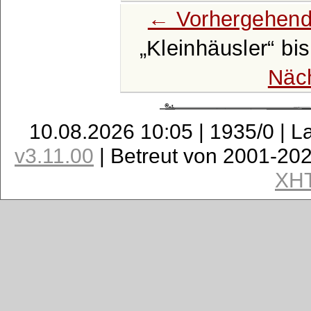
← Vorhergehend
Kleinhäusler
bi
Näc
10.08.2026 10:05 | 1935/0 | L
v3.11.00
| Betreut von 2001-20
XH