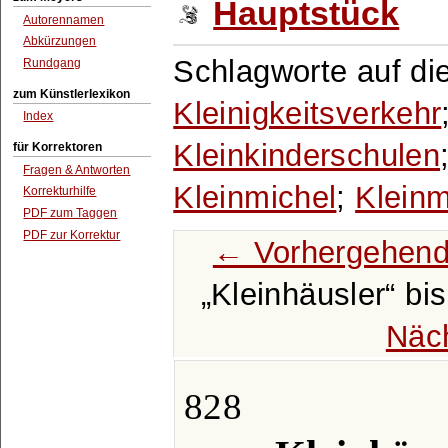
Hauptstück
Autorennamen
Abkürzungen
Schlagworte auf di
Rundgang
zum Künstlerlexikon
Kleinigkeitsverkehr
Index
Kleinkinderschulen
für Korrektoren
Fragen & Antworten
Kleinmichel
;
Klein
Korrekturhilfe
PDF zum Taggen
PDF zur Korrektur
← Vorhergehend
Kleinhäusler
bi
Näc
828