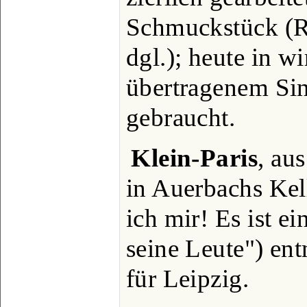
Schmuckstück (Ri
dgl.); heute in w
übertragenem Sin
gebraucht.
Klein-Paris
, au
in Auerbachs Kel
ich mir! Es ist ei
seine Leute") e
für Leipzig.