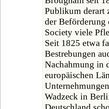
Brougham seit 1
Publikum derart z
der Beförderung 
Society viele Pfl
Seit 1825 etwa f
Bestrebungen au
Nachahmung in d
europäischen Län
Unternehmungen, 
Wadzeck in Berli
Deutschland sch