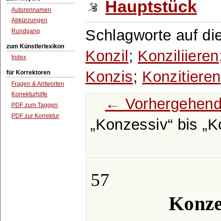
Hauptstück
Autorennamen
Abkürzungen
Schlagworte auf di
Rundgang
zum Künstlerlexikon
Konzil
;
Konziliieren
Index
Konzis
;
Konzitieren
für Korrektoren
Fragen & Antworten
Korrekturhilfe
← Vorhergehend
PDF zum Taggen
PDF zur Korrektur
Konzessiv
bis
K
57
Konze