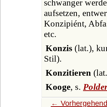
schwanger werden
aufsetzen, entwer
Konzipiént, Abfas
etc.
Konzis
(lat.), k
Stil).
Konzitieren
(lat
Kooge
, s.
Polde
← Vorhergehend