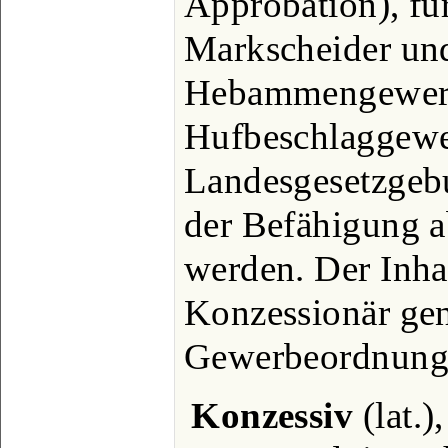
Approbation), fü
Markscheider und
Hebammengewerbe
Hufbeschlaggewe
Landesgesetzge
der Befähigung 
werden. Der Inha
Konzessionär gen
Gewerbeordnung, 
Konzessiv
(lat.)