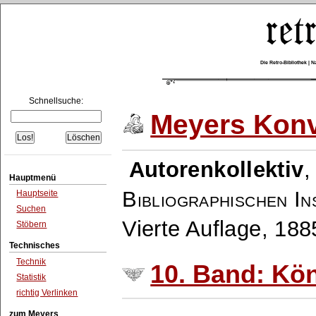
Die Retro-Bibliothek |
Schnellsuche:
Meyers Konv
Autorenkollektiv
Hauptmenü
Bibliographischen In
Hauptseite
Suchen
Vierte Auflage, 18
Stöbern
Technisches
Technik
10. Band: Kö
Statistik
richtig Verlinken
zum Meyers