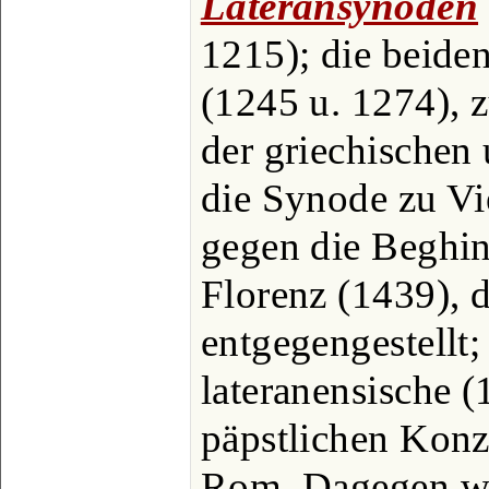
Lateransynoden
1215); die beid
(1245 u. 1274), 
der griechischen 
die Synode zu Vi
gegen die Beghin
Florenz (1439), 
entgegengestellt;
lateranensische 
päpstlichen Konz
Rom. Dagegen we