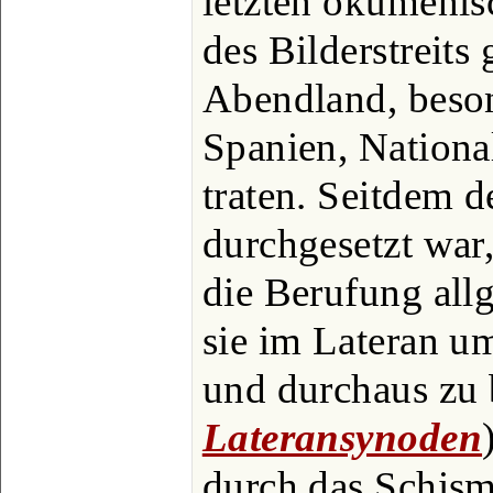
letzten ökumenis
des Bilderstreits
Abendland, beson
Spanien, National
traten. Seitdem 
durchgesetzt war
die Berufung all
sie im Lateran u
und durchaus zu 
Lateransynoden
durch das Schism