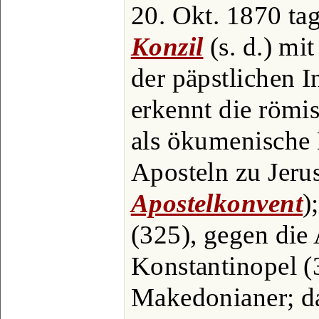
20. Okt. 1870 t
Konzil
(s. d.) mi
der päpstlichen In
erkennt die römi
als ökumenische 
Aposteln zu Jerus
Apostelkonvent
)
(325), gegen die 
Konstantinopel (
Makedonianer; da