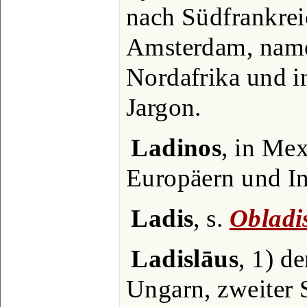
nach Südfrankre
Amsterdam, name
Nordafrika und in
Jargon.
Ladinos
, in Me
Europäern und In
Ladis
, s.
Obladi
Ladislāus
, 1) d
Ungarn, zweiter 