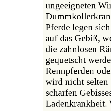
ungeeigneten Wir
Dummkollerkrank
Pferde legen sic
auf das Gebiß, w
die zahnlosen Rä
gequetscht werde
Rennpferden ode
wird nicht selte
scharfen Gebisse
Ladenkrankheit.