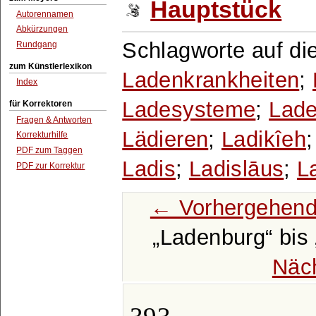
Hauptstück
Autorennamen
Abkürzungen
Schlagworte auf di
Rundgang
zum Künstlerlexikon
Ladenkrankheiten
;
Index
Ladesysteme
;
Lade
für Korrektoren
Fragen & Antworten
Lädieren
;
Ladikîeh
Korrekturhilfe
PDF zum Taggen
Ladis
;
Ladislāus
;
L
PDF zur Korrektur
← Vorhergehend
Ladenburg
bis
Näc