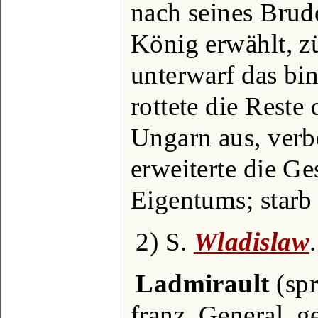
nach seines Brud
König erwählt, z
unterwarf das bi
rottete die Reste
Ungarn aus, verbe
erweiterte die Ge
Eigentums; starb
2) S.
Wladislaw
.
Ladmirault
(spr
franz. General, g