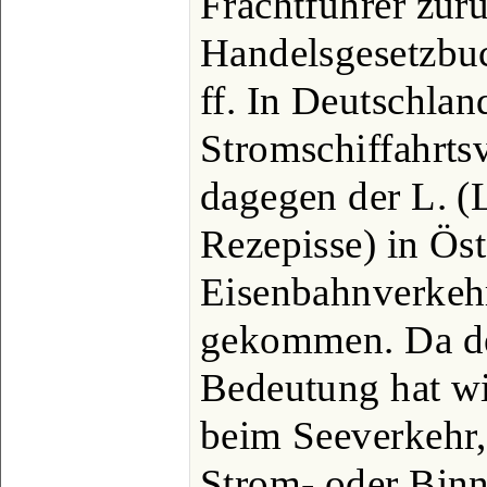
Frachtführer zur
Handelsgesetzbuc
ff. In Deutschlan
Stromschiffahrtsv
dagegen der L. 
Rezepisse) in Ös
Eisenbahnverkeh
gekommen. Da der
Bedeutung hat w
beim Seeverkehr, 
Strom- oder Bin