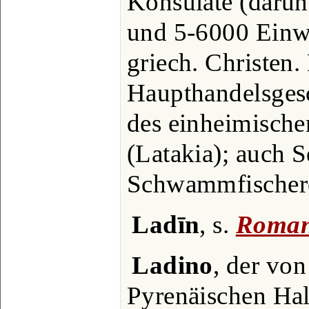
Konsulate (darun
und 5-6000 Einw.
griech. Christen.
Haupthandelsgesc
des einheimische
(Latakia); auch 
Schwammfischere
Ladīn
, s.
Roman
Ladino
, der von
Pyrenäischen Hal