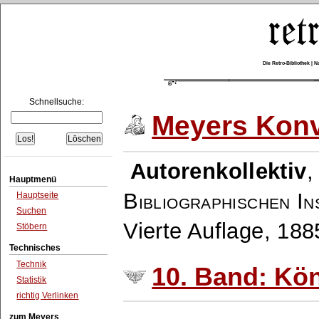
Die Retro-Bibliothek |
Schnellsuche:
Meyers Konv
Autorenkollektiv
Hauptmenü
Bibliographischen In
Hauptseite
Suchen
Vierte Auflage, 18
Stöbern
Technisches
Technik
10. Band: Kö
Statistik
richtig Verlinken
zum Meyers