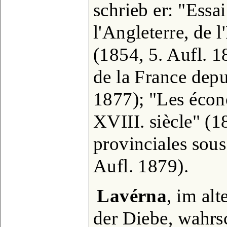
schrieb er: "Essa
l'Angleterre, de l
(1854, 5. Aufl. 
de la France depu
1877); "Les écon
XVIII. siècle" (
provinciales sou
Aufl. 1879).
Lavérna
, im al
der Diebe, wahrs