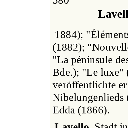
580
Lavell
1884); "Élément
(1882); "Nouvelles
"La péninsule de
Bde.); "Le luxe"
veröffentlichte e
Nibelungenlieds 
Edda (1866).
Lavello
, Stadt i