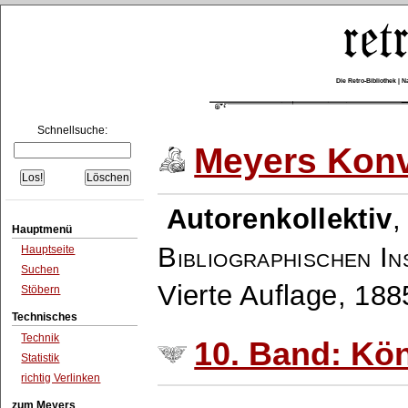
Die Retro-Bibliothek |
Schnellsuche:
Meyers Konv
Autorenkollektiv
Hauptmenü
Bibliographischen In
Hauptseite
Suchen
Vierte Auflage, 18
Stöbern
Technisches
Technik
10. Band: Kö
Statistik
richtig Verlinken
zum Meyers