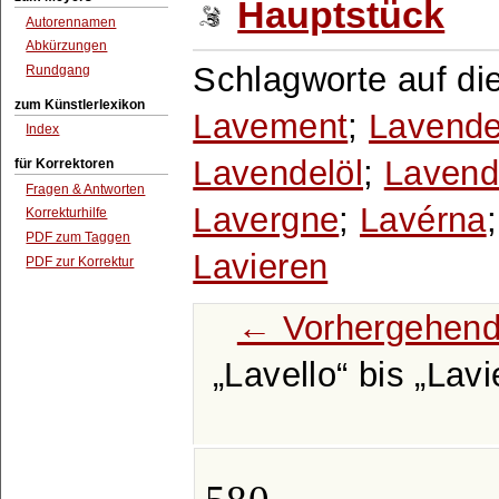
Hauptstück
Autorennamen
Abkürzungen
Schlagworte auf di
Rundgang
zum Künstlerlexikon
Lavement
;
Lavende
Index
Lavendelöl
;
Lavend
für Korrektoren
Fragen & Antworten
Lavergne
;
Lavérna
Korrekturhilfe
PDF zum Taggen
Lavieren
PDF zur Korrektur
← Vorhergehend
Lavello
bis
Lavi