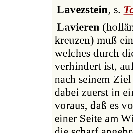
Lavezstein
, s.
T
Lavieren
(hollän
kreuzen) muß ein 
welches durch di
verhindert ist, a
nach seinem Ziel
dabei zuerst in e
voraus, daß es vo
einer Seite am W
die scharf angeb