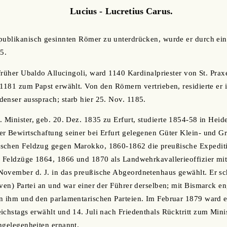
Lucius - Lucretius Carus.
epublikanisch gesinnten Römer zu unterdrücken, wurde er durch ei
5.
, früher Ubaldo Allucingoli, ward 1140 Kardinalpriester von St. Pra
 1181 zum Papst erwählt. Von den Römern vertrieben, residierte er 
enser aussprach; starb hier 25. Nov. 1185.
ß. Minister, geb. 20. Dez. 1835 zu Erfurt, studierte 1854-58 in Hei
r Bewirtschaftung seiner bei Erfurt gelegenen Güter Klein- und G
schen Feldzug gegen Marokko, 1860-1862 die preußische Expediti
e Feldzüge 1864, 1866 und 1870 als Landwehrkavallerieoffizier mi
November d. J. in das preußische Abgeordnetenhaus gewählt. Er sc
ven) Partei an und war einer der Führer derselben; mit Bismarck eng
en ihm und den parlamentarischen Parteien. Im Februar 1879 ward 
ichstags erwählt und 14. Juli nach Friedenthals Rücktritt zum Minis
ngelegenheiten ernannt.