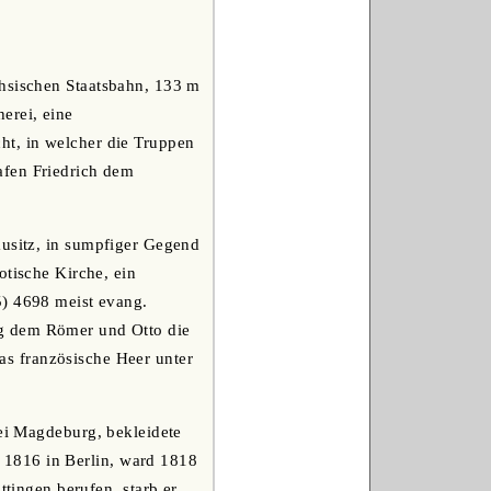
chsischen Staatsbahn, 133 m
erei, eine
ht, in welcher die Truppen
afen Friedrich dem
ausitz, in sumpfiger Gegend
otische Kirche, ein
5) 4698 meist evang.
ig dem Römer und Otto die
s französische Heer unter
bei Magdeburg, bekleidete
ch 1816 in Berlin, ward 1818
ttingen berufen, starb er