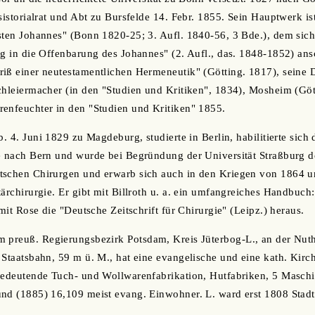
nsistorialrat und Abt zu Bursfelde 14. Febr. 1855. Sein Hauptwerk i
sten Johannes" (Bonn 1820-25; 3. Aufl. 1840-56, 3 Bde.), dem sich
ng in die Offenbarung des Johannes" (2. Aufl., das. 1848-1852) ans
iß einer neutestamentlichen Hermeneutik" (Götting. 1817), seine 
chleiermacher (in den "Studien und Kritiken", 1834), Mosheim (Gö
enfeuchter in den "Studien und Kritiken" 1855.
b. 4. Juni 1829 zu Magdeburg, studierte in Berlin, habilitierte sich 
e nach Bern und wurde bei Begründung der Universität Straßburg do
tschen Chirurgen und erwarb sich auch in den Kriegen von 1864 
tärchirurgie. Er gibt mit Billroth u. a. ein umfangreiches Handbuch
 mit Rose die "Deutsche Zeitschrift für Chirurgie" (Leipz.) heraus.
im preuß. Regierungsbezirk Potsdam, Kreis Jüterbog-L., an der Nut
 Staatsbahn, 59 m ü. M., hat eine evangelische und eine kath. Kir
 bedeutende Tuch- und Wollwarenfabrikation, Hutfabriken, 5 Maschi
nd (1885) 16,109 meist evang. Einwohner. L. ward erst 1808 Stadt