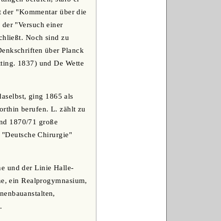
st der "Kommentar über die
 der "Versuch einer
chließt. Noch sind zu
Denkschriften über Planck
tting. 1837) und De Wette
daselbst, ging 1865 als
rthin berufen. L. zählt zu
und 1870/71 große
: "Deutsche Chirurgie"
he und der Linie Halle-
che, ein Realprogymnasium,
nenbauanstalten,
.