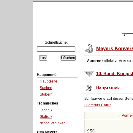
Schnellsuche:
Meyers Konvers
Autorenkollektiv
,
Verlag d
10. Band: Königs
Hauptmenü
Hauptseite
Hauptstück
Suchen
Stöbern
Schlagworte auf dieser Seit
Technisches
Lucretius Carus
Technik
← Vorher
Statistik
richtig Verlinken
956
zum Meyers