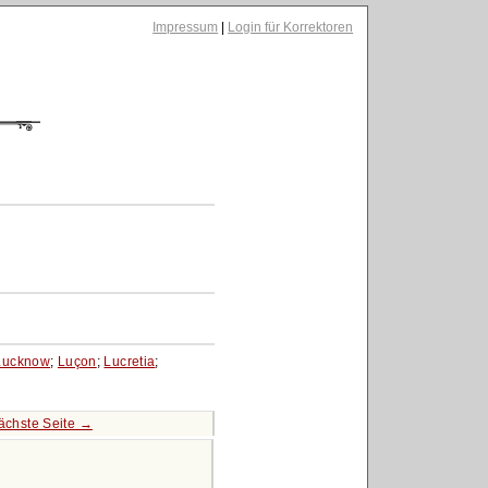
Impressum
|
Login für Korrektoren
Lucknow
;
Luçon
;
Lucretia
;
ächste Seite →