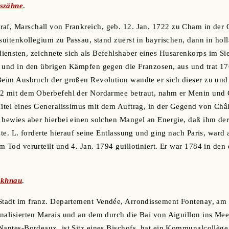
szähne
.
Graf, Marschall von Frankreich, geb. 12. Jan. 1722 zu Cham in der
suitenkollegium zu Passau, stand zuerst in bayrischen, dann in holl
ensten, zeichnete sich als Befehlshaber eines Husarenkorps im Si
 und in den übrigen Kämpfen gegen die Franzosen, aus und trat 176
 Beim Ausbruch der großen Revolution wandte er sich dieser zu un
2 mit dem Oberbefehl der Nordarmee betraut, nahm er Menin und Co
Titel eines Generalissimus mit dem Auftrag, in der Gegend von Châ
, bewies aber hierbei einen solchen Mangel an Energie, daß ihm d
zte. L. forderte hierauf seine Entlassung und ging nach Paris, ward
m Tod verurteilt und 4. Jan. 1794 guillotiniert. Er war 1784 in de
akhnau
.
 Stadt im franz. Departement Vendée, Arrondissement Fontenay, am
nalisierten Marais und an dem durch die Bai von Aiguillon ins Me
Nantes-Bordeaux, ist Sitz eines Bischofs, hat ein Kommunalcollège,