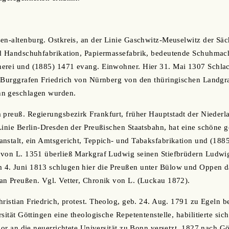
sen-altenburg. Ostkreis, an der Linie Gaschwitz-Meuselwitz der Sä
nd Handschuhfabrikation, Papiermassefabrik, bedeutende Schuhmach
erei und (1885) 1471 evang. Einwohner. Hier 31. Mai 1307 Schlac
m Burggrafen Friedrich von Nürnberg von den thüringischen Landgr
nn geschlagen wurden.
im preuß. Regierungsbezirk Frankfurt, früher Hauptstadt der Niederl
Linie Berlin-Dresden der Preußischen Staatsbahn, hat eine schöne g
nstalt, ein Amtsgericht, Teppich- und Tabaksfabrikation und (188
 von L. 1351 überließ Markgraf Ludwig seinen Stiefbrüdern Ludw
4. Juni 1813 schlugen hier die Preußen unter Bülow und Oppen da
an Preußen. Vgl. Vetter, Chronik von L. (Luckau 1872).
Christian Friedrich, protest. Theolog, geb. 24. Aug. 1791 zu Egeln 
sität Göttingen eine theologische Repetentenstelle, habilitierte si
sor an die neuerrichtete Universität zu Bonn versetzt. 1827 nach Gö