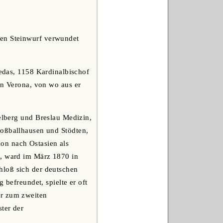
nen Steinwurf verwundet
xedas, 1158 Kardinalbischof
in Verona, von wo aus er
delberg und Breslau Medizin,
roßballhausen und Stödten,
on nach Ostasien als
t, ward im März 1870 in
hloß sich der deutschen
 befreundet, spielte er oft
er zum zweiten
ter der