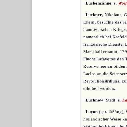
Lückenzähne
, s.
Wolf
Luckner
, Nikolaus, 
Eltern, besuchte das Je
hannoverschen Kriegsdi
namentlich bei Krefeld
französische Dienste.
Marschall ernannt. 179
Flucht Lafayettes den 
Reserveheer zu bilden
Laclos an die Seite set
Revolutionstribunal zu
erhoben worden.
Lucknow
, Stadt, s.
L
Luçon
(spr. lüßóng),
holländischer Weise ka
Station der Eisenbahn 