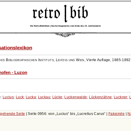
Die Retro-Bibliothek | Nachschlagewerke zum Ende des 19. Jahrhunderts
ationslexikon
es Bibliographischen Instituts, Leipzig und Wien
,
Vierte Auflage, 1885-1892
hofen - Luzon
e:
Lucius
;
Luck
;
Lucka
;
Luckau
;
Lücke
;
Luckenwalde
;
Lückenzähne
;
Luckner
;
gehende Seite
| Seite 0956: von
Lucius
bis
Lucretius Carus
|
Faksimile
|
N