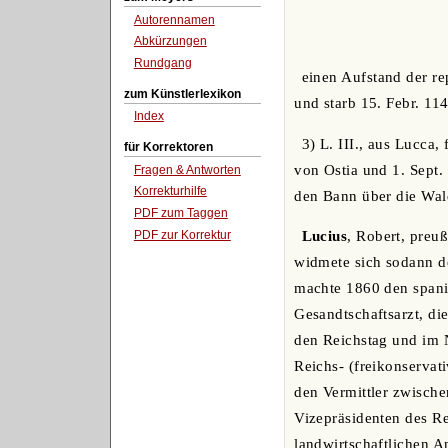
Autorennamen
Abkürzungen
Rundgang
einen Aufstand der r
zum Künstlerlexikon
und starb 15. Febr. 114
Index
3) L. III., aus Lucca
für Korrektoren
von Ostia und 1. Sept.
Fragen & Antworten
Korrekturhilfe
den Bann über die Wald
PDF zum Taggen
PDF zur Korrektur
Lucius
, Robert, preu
widmete sich sodann de
machte 1860 den spani
Gesandtschaftsarzt, di
den Reichstag und im 
Reichs- (freikonservati
den Vermittler zwisch
Vizepräsidenten des Re
landwirtschaftlichen A