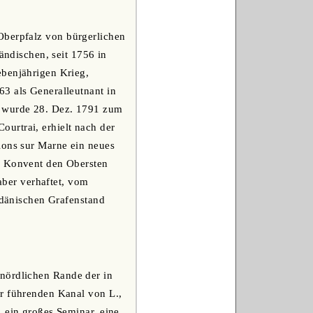
 Oberpfalz von bürgerlichen
ändischen, seit 1756 in
ebenjährigen Krieg,
3 als Generalleutnant in
d wurde 28. Dez. 1791 zum
urtrai, erhielt nach der
lons sur Marne ein neues
er Konvent den Obersten
 aber verhaftet, vom
n dänischen Grafenstand
 nördlichen Rande der in
er führenden Kanal von L.,
 ein großes Seminar, eine