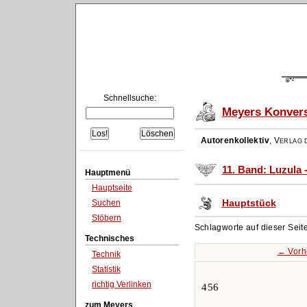
Schnellsuche:
Meyers Konvers
Autorenkollektiv
,
Verlag d
11. Band: Luzula 
Hauptmenü
Hauptseite
Hauptstück
Suchen
Stöbern
Schlagworte auf dieser Seit
Technisches
← Vorh
Technik
Statistik
richtig Verlinken
456
zum Meyers