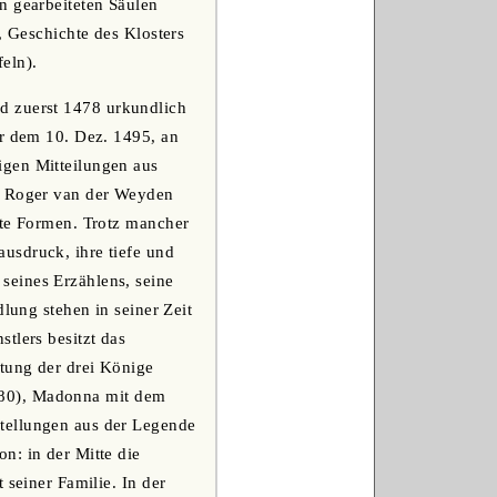
n gearbeiteten Säulen
, Geschichte des Klosters
eln).
d zuerst 1478 urkundlich
or dem 10. Dez. 1495, an
igen Mitteilungen aus
ch Roger van der Weyden
kte Formen. Trotz mancher
usdruck, ihre tiefe und
seines Erzählens, seine
lung stehen in seiner Zeit
tlers besitzt das
etung der drei Könige
(1480), Madonna mit dem
tellungen aus der Legende
n: in der Mitte die
 seiner Familie. In der