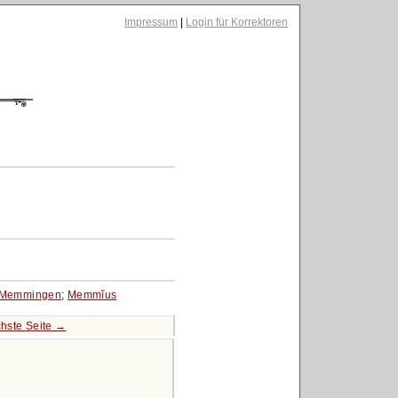
Impressum
|
Login für Korrektoren
Memmingen
;
Memmĭus
hste Seite →