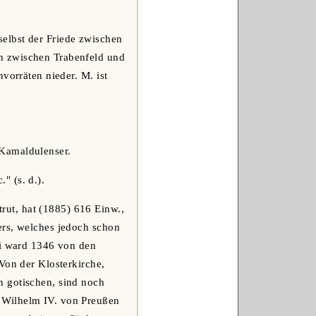
selbst der Friede zwischen
n zwischen Trabenfeld und
vorräten nieder. M. ist
 Kamaldulenser.
." (s. d.).
rut, hat (1885) 616 Einw.,
ers, welches jedoch schon
ei ward 1346 von den
Von der Klosterkirche,
n gotischen, sind noch
 Wilhelm IV. von Preußen