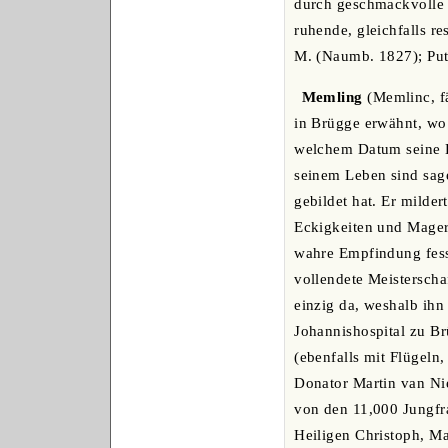
durch geschmackvolle R
ruhende, gleichfalls r
M. (Naumb. 1827); Putt
Memling
(Memlinc, fä
in Brügge erwähnt, wo 
welchem Datum seine K
seinem Leben sind sag
gebildet hat. Er milde
Eckigkeiten und Magerk
wahre Empfindung fess
vollendete Meisterschaf
einzig da, weshalb ihn
Johannishospital zu Br
(ebenfalls mit Flügeln
Donator Martin van Ni
von den 11,000 Jungfra
Heiligen Christoph, Ma