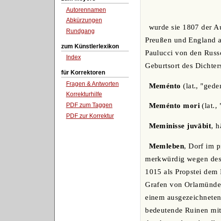
Autorennamen
Abkürzungen
wurde sie 1807 der Au
Rundgang
Preußen und England a
zum Künstlerlexikon
Paulucci von den Russe
Index
Geburtsort des Dichte
für Korrektoren
Fragen & Antworten
Meménto
(lat., "gede
Korrekturhilfe
PDF zum Taggen
Meménto mori
(lat.,
PDF zur Korrektur
Meminisse juvābit
, 
Memleben
, Dorf im 
merkwürdig wegen des d
1015 als Propstei dem 
Grafen von Orlamünde a
einem ausgezeichneten
bedeutende Ruinen mit