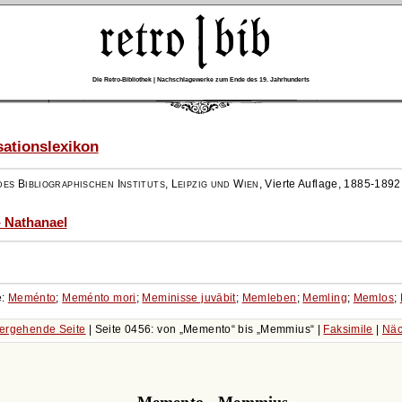
Die Retro-Bibliothek | Nachschlagewerke zum Ende des 19. Jahrhunderts
ationslexikon
es Bibliographischen Instituts, Leipzig und Wien
,
Vierte Auflage, 1885-1892
- Nathanael
e:
Meménto
;
Meménto mori
;
Meminisse juvābit
;
Memleben
;
Memling
;
Memlos
;
ergehende Seite
| Seite 0456: von
Memento
bis
Memmius
|
Faksimile
|
Näc
Memento - Memmius.