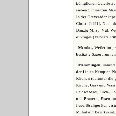
königlichen Galerie zu 
sieben Schmerzen Maria
In der Greveradenkapel
Christi (1491). Nach d
Danzig M. zu. Vgl. Wea
ouvrages (Verviers 188
Memlos
, Weiler im p
besitzt 2 Sauerbrunnen
Memmingen
, unmitt
der Linien Kempten-Ne
Kirchen (darunter die 
Kirche, Gas- und Wasse
Leinweberei, Tuch-, Ja
und Brauerei, Eisen- u
Feuerlöschgeräten erst
M. hat ein Bezirksamt,