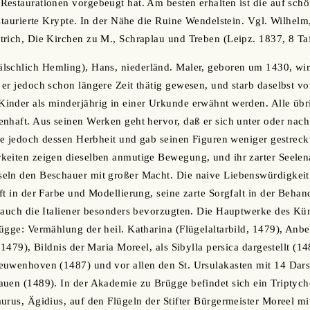
estaurationen vorgebeugt hat. Am besten erhalten ist die auf schö
estaurierte Krypte. In der Nähe die Ruine Wendelstein. Vgl. Wilhelm
rich, Die Kirchen zu M., Schraplau und Treben (Leipz. 1837, 8 Taf
lschlich Hemling), Hans, niederländ. Maler, geboren um 1430, wir
er jedoch schon längere Zeit thätig gewesen, und starb daselbst v
inder als minderjährig in einer Urkunde erwähnt werden. Alle übr
enhaft. Aus seinen Werken geht hervor, daß er sich unter oder na
rte jedoch dessen Herbheit und gab seinen Figuren weniger gestrec
eiten zeigen dieselben anmutige Bewegung, und ihr zarter Seelena
eln den Beschauer mit großer Macht. Die naive Liebenswürdigkeit 
t in der Farbe und Modellierung, seine zarte Sorgfalt in der Behand
 auch die Italiener besonders bevorzugten. Die Hauptwerke des Küns
ügge: Vermählung der heil. Katharina (Flügelaltarbild, 1479), Anb
, 1479), Bildnis der Maria Moreel, als Sibylla persica dargestellt 
euwenhoven (1487) und vor allen den St. Ursulakasten mit 14 Dars
uen (1489). In der Akademie zu Brügge befindet sich ein Triptycho
urus, Ägidius, auf den Flügeln der Stifter Bürgermeister Moreel mit