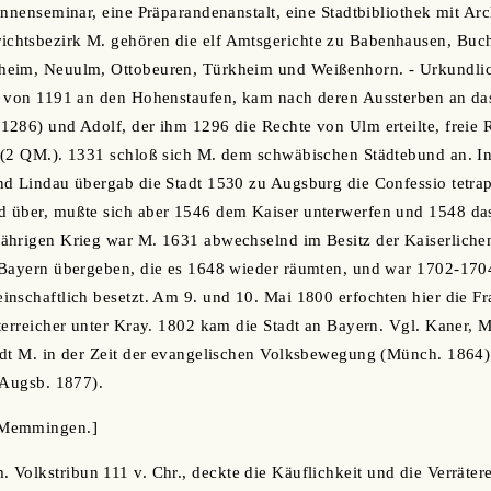
innenseminar, eine Präparandenanstalt, eine Stadtbibliothek mit Arc
htsbezirk M. gehören die elf Amtsgerichte zu Babenhausen, Buchl
eim, Neuulm, Ottobeuren, Türkheim und Weißenhorn. - Urkundlic
, von 1191 an den Hohenstaufen, kam nach deren Aussterben an da
286) und Adolf, der ihm 1296 die Rechte von Ulm erteilte, freie R
 (2 QM.). 1331 schloß sich M. dem schwäbischen Städtebund an. I
d Lindau übergab die Stadt 1530 zu Augsburg die Confessio tetrapo
 über, mußte sich aber 1546 dem Kaiser unterwerfen und 1548 da
ährigen Krieg war M. 1631 abwechselnd im Besitz der Kaiserlich
 Bayern übergeben, die es 1648 wieder räumten, und war 1702-17
nschaftlich besetzt. Am 9. und 10. Mai 1800 erfochten hier die F
terreicher unter Kray. 1802 kam die Stadt an Bayern. Vgl. Kaner,
adt M. in der Zeit der evangelischen Volksbewegung (Münch. 1864)
(Augsb. 1877).
 Memmingen.]
m. Volkstribun 111 v. Chr., deckte die Käuflichkeit und die Verräter