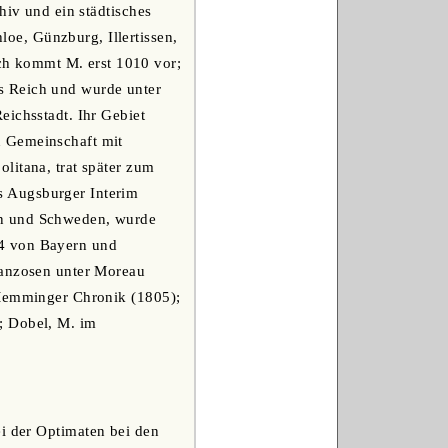
hiv und ein städtisches
oe, Günzburg, Illertissen,
h kommt M. erst 1010 vor;
s Reich und wurde unter
eichsstadt. Ihr Gebiet
n Gemeinschaft mit
litana, trat später zum
s Augsburger Interim
en und Schweden, wurde
04 von Bayern und
ranzosen unter Moreau
 Memminger Chronik (1805);
; Dobel, M. im
ei der Optimaten bei den