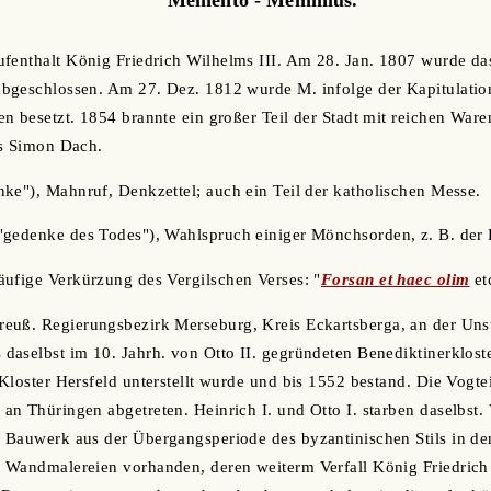
fenthalt König Friedrich Wilhelms III. Am 28. Jan. 1807 wurde da
bgeschlossen. Am 27. Dez. 1812 wurde M. infolge der Kapitulatio
n besetzt. 1854 brannte ein großer Teil der Stadt mit reichen Waren
rs Simon Dach.
nke"), Mahnruf, Denkzettel; auch ein Teil der katholischen Messe.
 "gedenke des Todes"), Wahlspruch einiger Mönchsorden, z. B. der
häufige Verkürzung des Vergilschen Verses: "
Forsan et haec olim
etc
preuß. Regierungsbezirk Merseburg, Kreis Eckartsberga, an der Unst
aselbst im 10. Jahrh. von Otto II. gegründeten Benediktinerklost
Kloster Hersfeld unterstellt wurde und bis 1552 bestand. Die Vogt
n Thüringen abgetreten. Heinrich I. und Otto I. starben daselbst. 
 Bauwerk aus der Übergangsperiode des byzantinischen Stils in de
 Wandmalereien vorhanden, deren weiterm Verfall König Friedrich