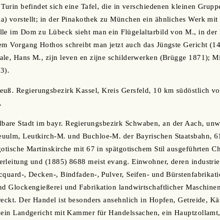
Turin befindet sich eine Tafel, die in verschiedenen kleinen Gruppe
) vorstellt; in der Pinakothek zu München ein ähnliches Werk mit
le im Dom zu Lübeck sieht man ein Flügelaltarbild von M., in der
em Vorgang Hothos schreibt man jetzt auch das Jüngste Gericht (1
le, Hans M., zijn leven en zijne schilderwerken (Brügge 1871); Mic
3).
reuß. Regierungsbezirk Kassel, Kreis Gersfeld, 10 km südöstlich von
.
elbare Stadt im bayr. Regierungsbezirk Schwaben, an der Aach, unwe
uulm, Leutkirch-M. und Buchloe-M. der Bayrischen Staatsbahn, 61
gotische Martinskirche mit 67 in spätgotischem Stil ausgeführten Ch
rleitung und (1885) 8688 meist evang. Einwohner, deren industriel
cquard-, Decken-, Bindfaden-, Pulver, Seifen- und Bürstenfabrikati
nd Glockengießerei und Fabrikation landwirtschaftlicher Maschine
reckt. Der Handel ist besonders ansehnlich in Hopfen, Getreide, Kä
 ein Landgericht mit Kammer für Handelssachen, ein Hauptzollamt, 