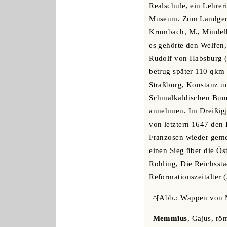
Realschule, ein Lehrer
Museum. Zum Landgeric
Krumbach, M., Mindelh
es gehörte den Welfen
Rudolf von Habsburg (1
betrug später 110 qkm
Straßburg, Konstanz un
Schmalkaldischen Bund
annehmen. Im Dreißigj
von letztern 1647 den
Franzosen wieder gemei
einen Sieg über die Ös
Rohling, Die Reichsst
Reformationszeitalter 
^[Abb.: Wappen von
Memmĭus
, Gajus, rö