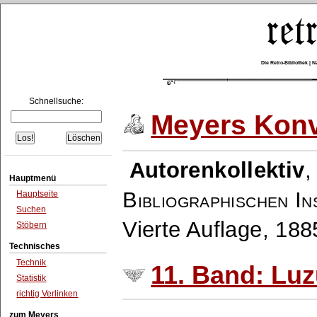
Die Retro-Bibliothek |
Schnellsuche:
Meyers Konv
Autorenkollektiv
Hauptmenü
Bibliographischen In
Hauptseite
Suchen
Vierte Auflage, 18
Stöbern
Technisches
Technik
11. Band: Luz
Statistik
richtig Verlinken
zum Meyers