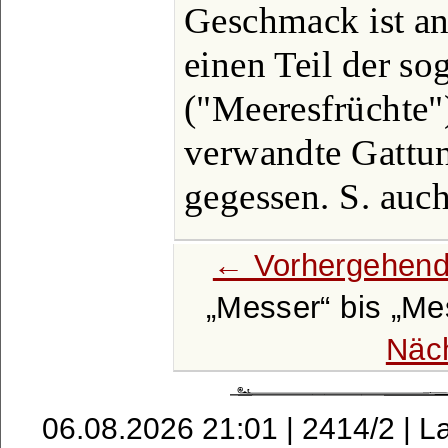
Geschmack ist an
einen Teil der so
("Meeresfrüchte"
verwandte Gattun
gegessen. S. auc
← Vorhergehend
Messer
bis
Me
Näc
06.08.2026 21:01 | 2414/2 | L