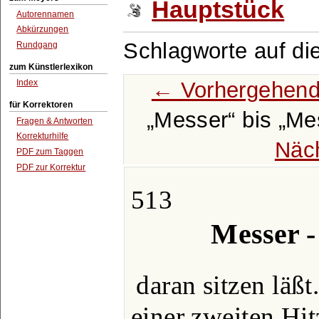
Hauptstück
Autorennamen
Abkürzungen
Schlagworte auf di
Rundgang
zum Künstlerlexikon
← Vorhergehend
Index
für Korrektoren
Messer
bis
Me
Fragen & Antworten
Korrekturhilfe
Näc
PDF zum Taggen
PDF zur Korrektur
513
Messer -
daran sitzen läßt
einer zweiten Hit