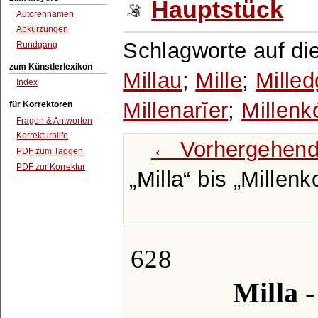
Hauptstück
Autorennamen
Abkürzungen
Schlagworte auf di
Rundgang
zum Künstlerlexikon
Millau
;
Mille
;
Milled
Index
Millenarĭer
;
Millenk
für Korrektoren
Fragen & Antworten
Korrekturhilfe
← Vorhergehend
PDF zum Taggen
PDF zur Korrektur
Milla
bis
Millenk
628
Milla -