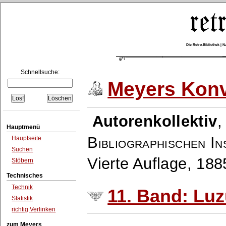
Die Retro-Bibliothek |
Schnellsuche:
Meyers Konv
Autorenkollektiv
Hauptmenü
Bibliographischen In
Hauptseite
Suchen
Vierte Auflage, 18
Stöbern
Technisches
Technik
11. Band: Luz
Statistik
richtig Verlinken
zum Meyers