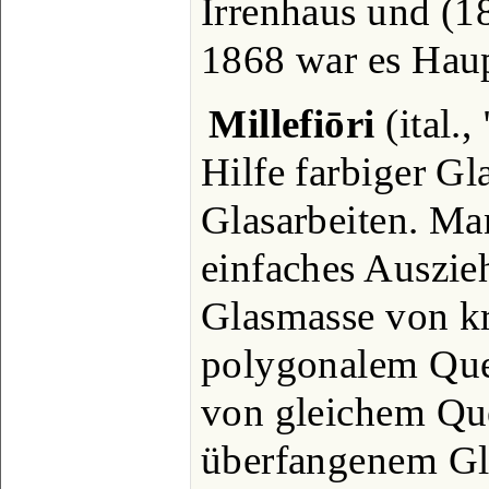
Irrenhaus und (1
1868 war es Haupt
Millefiōri
(ital.
Hilfe farbiger Gl
Glasarbeiten. Ma
einfaches Auszie
Glasmasse von k
polygonalem Quer
von gleichem Que
überfangenem Gla