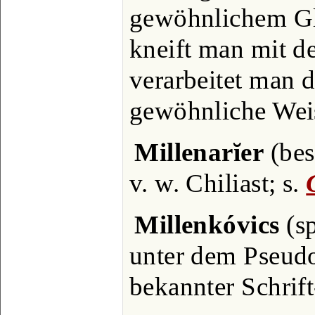
gewöhnlichem Gl
kneift man mit d
verarbeitet man d
gewöhnliche Weis
Millenarĭer
(bess
v. w. Chiliast; s.
Millenkóvics
(sp
unter dem Pseu
bekannter Schrift