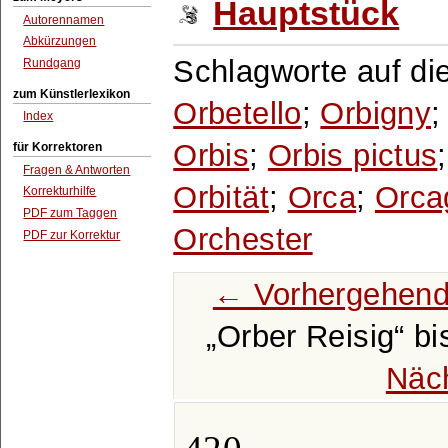
Hauptstück
Autorennamen
Abkürzungen
Schlagworte auf di
Rundgang
zum Künstlerlexikon
Orbetello
;
Orbigny
Index
Orbis
;
Orbis pictus
für Korrektoren
Fragen & Antworten
Orbität
;
Orca
;
Orca
Korrekturhilfe
PDF zum Taggen
Orchester
PDF zur Korrektur
← Vorhergehend
Orber Reisig
bi
Näc