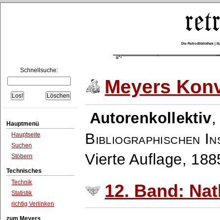
Die Retro-Bibliothek |
Schnellsuche:
Meyers Konv
Autorenkollektiv
Hauptmenü
Bibliographischen In
Hauptseite
Suchen
Vierte Auflage, 18
Stöbern
Technisches
Technik
12. Band: Na
Statistik
richtig Verlinken
zum Meyers