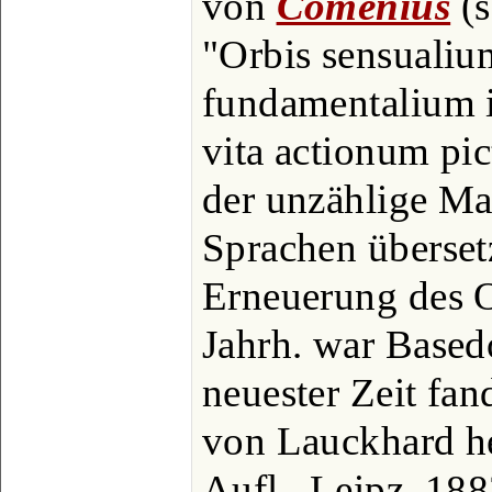
von
Comenius
(s
"Orbis sensualiu
fundamentalium 
vita actionum pic
der unzählige Mal
Sprachen überset
Erneuerung des O
Jahrh. war Based
neuester Zeit fan
von Lauckhard he
Aufl., Leipz. 188