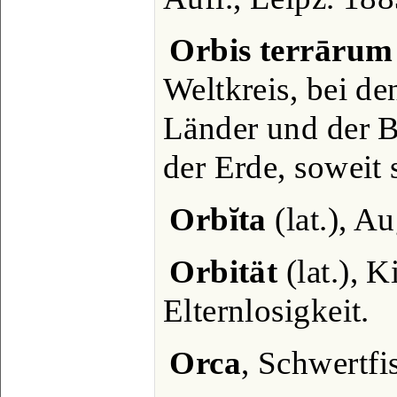
Orbis terrārum
Weltkreis, bei d
Länder und der 
der Erde, soweit 
Orbĭta
(lat.), A
Orbität
(lat.), K
Elternlosigkeit.
Orca
, Schwertfi