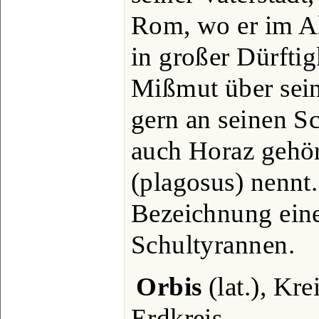
Rom, wo er im Al
in großer Dürftig
Mißmut über seine
gern an seinen S
auch Horaz gehör
(plagosus) nennt.
Bezeichnung eine
Schultyrannen.
Orbis
(lat.), Kre
Erdkreis.