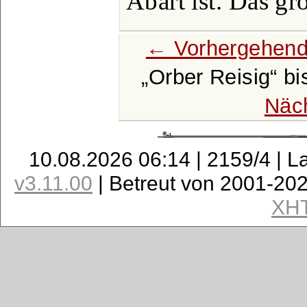
Abart ist. Das gr
← Vorhergehend
Orber Reisig
bi
Näc
10.08.2026 06:14 | 2159/4 | L
v3.11.00
| Betreut von 2001-20
XH