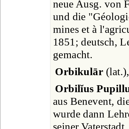
neue Ausg. von Fr
und die "Géologi
mines et à l'agric
1851; deutsch, L
gemacht.
Orbikulār
(lat.)
Orbilĭus Pupill
aus Benevent, die
wurde dann Lehre
seiner Vaterstadt,