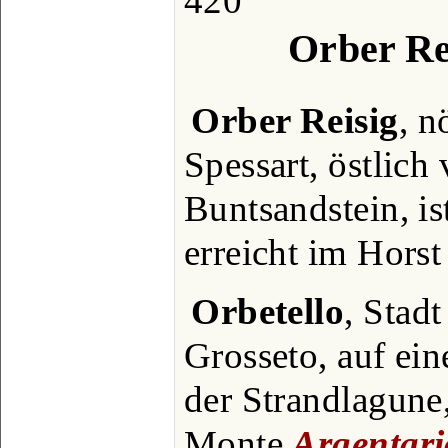
420
Orber Rei
Orber Reisig
, n
Spessart, östlich
Buntsandstein, is
erreicht im Hors
Orbetello
, Stadt
Grosseto, auf ei
der Strandlagune,
Monte
Argentari