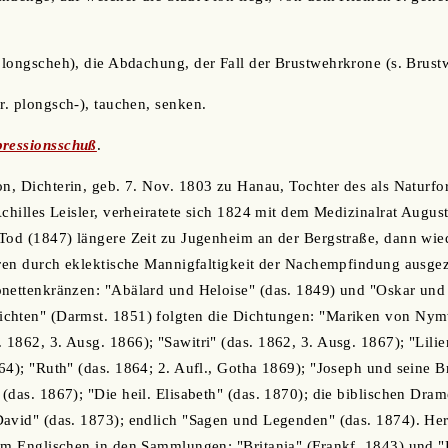
 plongscheh), die Abdachung, der Fall der Brustwehrkrone (s. Brust
pr. plongsch-), tauchen, senken.
ressionsschuß
.
von, Dichterin, geb. 7. Nov. 1803 zu Hanau, Tochter des als Naturf
Achilles Leisler, verheiratete sich 1824 mit dem Medizinalrat Augus
Tod (1847) längere Zeit zu Jugenheim an der Bergstraße, dann wie
hren durch eklektische Mannigfaltigkeit der Nachempfindung ausge
onettenkränzen: "Abälard und Heloise" (das. 1849) und "Oskar und
chten" (Darmst. 1851) folgten die Dichtungen: "Mariken von Nym
1862, 3. Ausg. 1866); "Sawitri" (das. 1862, 3. Ausg. 1867); "Lilie
64); "Ruth" (das. 1864; 2. Aufl., Gotha 1869); "Joseph und seine B
(das. 1867); "Die heil. Elisabeth" (das. 1870); die biblischen Dr
avid" (das. 1873); endlich "Sagen und Legenden" (das. 1874). Herv
em Englischen in den Sammlungen: "Britania" (Frankf. 1843) und "