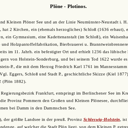
Plöne - Plotinos.
und Kleinen Plöner See und an der Linie Neumünster-Neustadt i. H.
, hat 2 Kirchen, ein (ehemals herzogliches) Schloß (1636 erbaut), 
n, ein Gymnasium, eine Kadettenanstalt (im Schloß), ein Waisenha
- und Holzpantoffelfabrikation, Bierbrauerei u. Branntweinbrenner
eits im 11. Jahrh. ein befestigter Ort und erhielt 1236 das lübisch
gern von Holstein-Sonderburg, und bei seinem Tod 1622 wurde es 
stein-P., die mit dem Herzog Friedrich Karl 1761 im Mannesstamm 
 Vgl. Eggers, Schloß und Stadt P., geschichtliche Skizze (Kiel 187
. (Plön 1882).
 Regierungsbezirk Frankfurt, entspringt im Berlinchener See im Kre
in die Provinz Pommern den Großen und Kleinen Plönesee, durchfli
rmen bei Damm in den Dammschen See.
), der größte Landsee in der preuß. Provinz
Schleswig-Holstein
, is
ndenge, auf welcher die Stadt Plön liegt, von dem Kleinen P. getren