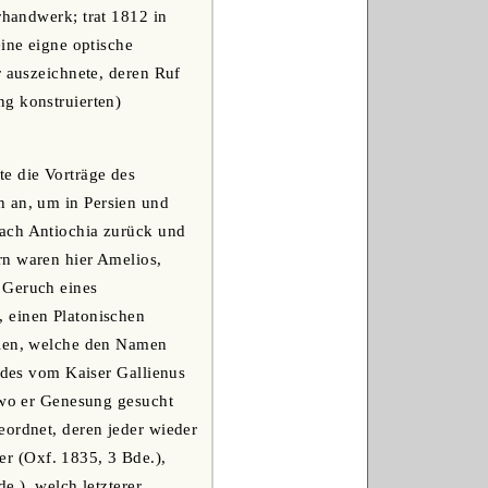
rhandwerk; trat 1812 in
eine eigne optische
r auszeichnete, deren Ruf
ng konstruierten)
te die Vorträge des
n an, um in Persien und
nach Antiochia zurück und
rn waren hier Amelios,
 Geruch eines
, einen Platonischen
nien, welche den Namen
g des vom Kaiser Gallienus
, wo er Genesung gesucht
eordnet, deren jeder wieder
r (Oxf. 1835, 3 Bde.),
e.), welch letzterer