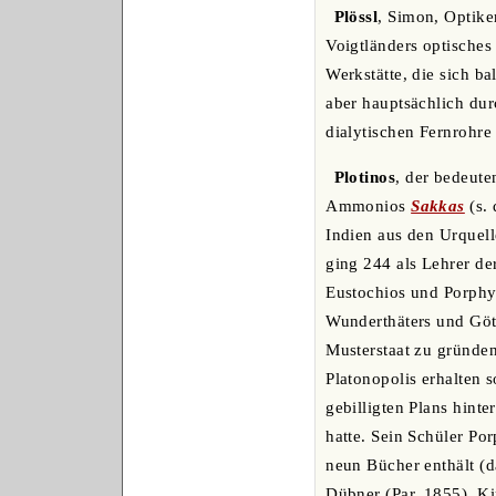
Plössl
, Simon, Optike
Voigtländers optisches
Werkstätte, die sich b
aber hauptsächlich dur
dialytischen Fernrohre
Plotinos
, der bedeute
Ammonios
Sakkas
(s. 
Indien aus den Urquel
ging 244 als Lehrer de
Eustochios und Porphyr
Wunderthäters und Göt
Musterstaat zu gründe
Platonopolis erhalten 
gebilligten Plans hint
hatte. Sein Schüler Po
neun Bücher enthält (
Dübner (Par. 1855), Ki