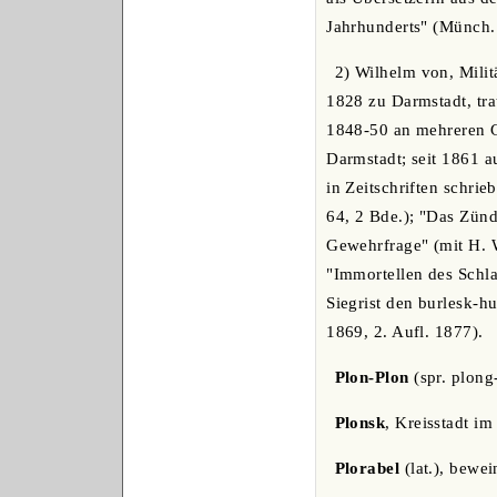
Jahrhunderts" (Münch. 
2) Wilhelm von, Militä
1828 zu Darmstadt, trat
1848-50 an mehreren G
Darmstadt; seit 1861 a
in Zeitschriften schri
64, 2 Bde.); "Das Zün
Gewehrfrage" (mit H. W
"Immortellen des Schl
Siegrist den burlesk-
1869, 2. Aufl. 1877).
Plon-Plon
(spr. plong
Plonsk
, Kreisstadt i
Plorabel
(lat.), bewei