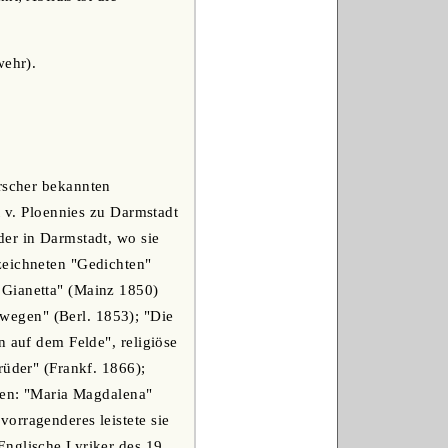
wehr).
orscher bekannten
t v. Ploennies zu Darmstadt
der in Darmstadt, wo sie
zeichneten "Gedichten"
 Gianetta" (Mainz 1850)
wegen" (Berl. 1853); "Die
n auf dem Felde", religiöse
rüder" (Frankf. 1866);
amen: "Maria Magdalena"
orragenderes leistete sie
Englische Lyriker des 19.