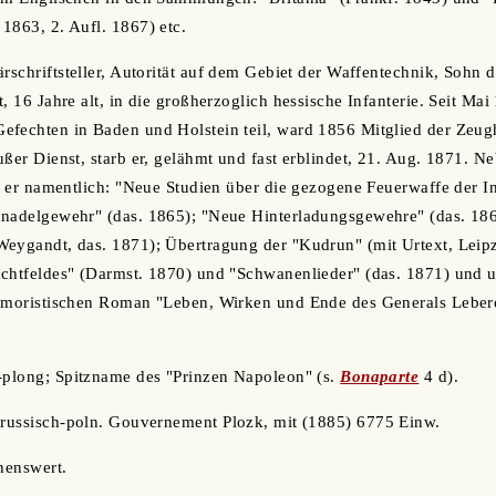
1863, 2. Aufl. 1867) etc.
rschriftsteller, Autorität auf dem Gebiet der Waffentechnik, Sohn d
, 16 Jahre alt, in die großherzoglich hessische Infanterie. Seit Mai
efechten in Baden und Holstein teil, ward 1856 Mitglied der Zeug
ußer Dienst, starb er, gelähmt und fast erblindet, 21. Aug. 1871. N
eb er namentlich: "Neue Studien über die gezogene Feuerwaffe der I
dnadelgewehr" (das. 1865); "Neue Hinterladungsgewehre" (das. 186
eygandt, das. 1871); Übertragung der "Kudrun" (mit Urtext, Leipz
achtfeldes" (Darmst. 1870) und "Schwanenlieder" (das. 1871) un
humoristischen Roman "Leben, Wirken und Ende des Generals Leber
-plong; Spitzname des "Prinzen Napoleon" (s.
Bonaparte
4 d).
m russisch-poln. Gouvernement Plozk, mit (1885) 6775 Einw.
nenswert.