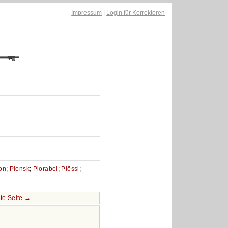
Impressum
|
Login für Korrektoren
on
;
Plonsk
;
Plorabel
;
Plössl
;
te Seite →