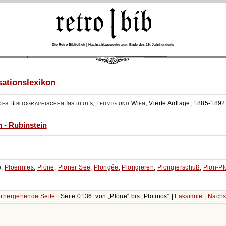
Die Retro-Bibliothek | Nachschlagewerke zum Ende des 19. Jahrhunderts
ationslexikon
es Bibliographischen Instituts, Leipzig und Wien
,
Vierte Auflage, 1885-1892
 - Rubinstein
e:
Ploennies
;
Plöne
;
Plöner See
;
Plongée
;
Plongieren
;
Plongierschuß
;
Plon-Pl
rhergehende Seite
| Seite 0136: von
Plöne
bis
Plotinos
|
Faksimile
|
Nächs