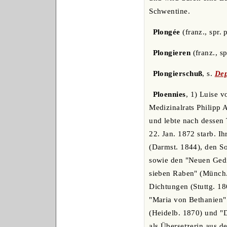
Schwentine.
Plongée
(franz., spr.
Plongieren
(franz., s
Plongierschuß
, s.
Dep
Ploennies
, 1) Luise 
Medizinalrats Philipp 
und lebte nach dessen 
22. Jan. 1872 starb. I
(Darmst. 1844), den S
sowie den "Neuen Gedi
sieben Raben" (Münch. 
Dichtungen (Stuttg. 18
"Maria von Bethanien" 
(Heidelb. 1870) und "D
als Übersetzerin aus d