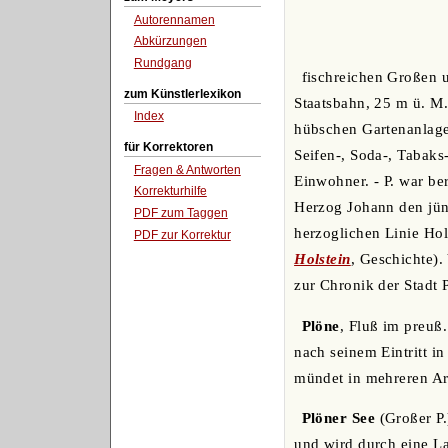
Autorennamen
Abkürzungen
Rundgang
fischreichen Großen 
zum Künstlerlexikon
Staatsbahn, 25 m ü. M.
Index
hübschen Gartenanlage
für Korrektoren
Seifen-, Soda-, Tabaks
Fragen & Antworten
Einwohner. - P. war ber
Korrekturhilfe
Herzog Johann den jün
PDF zum Taggen
herzoglichen Linie Hol
PDF zur Korrektur
Holstein
, Geschichte).
zur Chronik der Stadt P
Plöne
, Fluß im preuß.
nach seinem Eintritt 
mündet in mehreren A
Plöner See
(Großer P.
und wird durch eine La