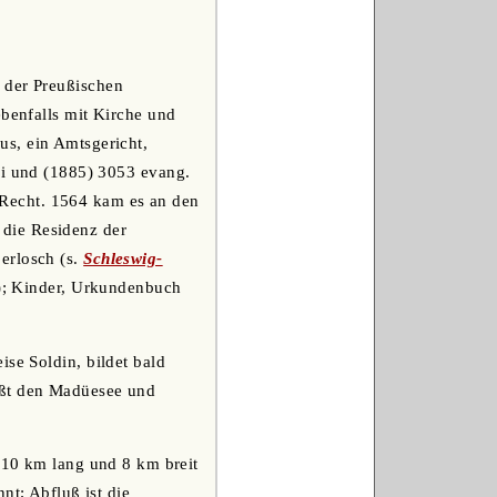
 der Preußischen
ebenfalls mit Kirche und
us, ein Amtsgericht,
ei und (1885) 3053 evang.
e Recht. 1564 kam es an den
die Residenz der
erlosch (s.
Schleswig-
7); Kinder, Urkundenbuch
ise Soldin, bildet bald
eßt den Madüesee und
t 10 km lang und 8 km breit
nt; Abfluß ist die