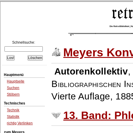
Die Retro-Bibliothek |
Schnellsuche:
Meyers Konv
Autorenkollektiv
Hauptmenü
Bibliographischen In
Hauptseite
Suchen
Vierte Auflage, 18
Stöbern
Technisches
Technik
13. Band: Phl
Statistik
richtig Verlinken
zum Meyers