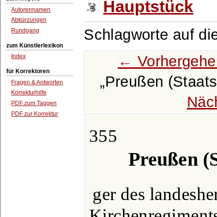
Hauptstück
Autorennamen
Abkürzungen
Schlagworte auf di
Rundgang
zum Künstlerlexikon
← Vorhergehe
Index
für Korrektoren
Preußen (Staats
Fragen & Antworten
Korrekturhilfe
Näc
PDF zum Taggen
PDF zur Korrektur
355
Preußen (S
ger des landeshe
Kirchenregiments 