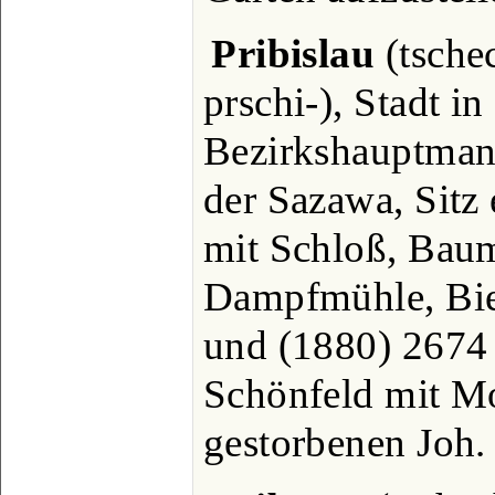
Pribislau
(tschec
prschi-), Stadt i
Bezirkshauptmann
der Sazawa, Sitz 
mit Schloß, Bau
Dampfmühle, Bier
und (1880) 2674
Schönfeld mit M
gestorbenen Joh.