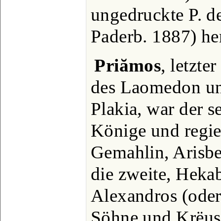
ungedruckte P. de
Paderb. 1887) he
Priămos
, letzt
des Laomedon un
Plakia, war der s
Könige und regier
Gemahlin, Arisbe
die zweite, Heka
Alexandros (oder
Söhne und Krëus