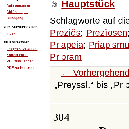
Hauptstück
Autorennamen
Abkürzungen
Schlagworte auf di
Rundgang
zum Künstlerlexikon
Preziös
;
Prezĭosen
Index
Priapeia
;
Priapism
für Korrektoren
Fragen & Antworten
Pribram
Korrekturhilfe
PDF zum Taggen
PDF zur Korrektur
← Vorhergehend
Preyssl.
bis
Pri
384