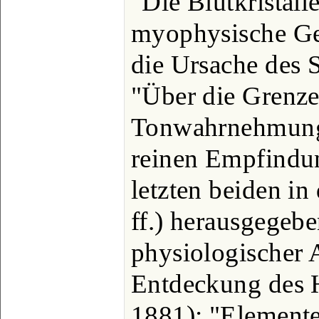
"Die Blutkristall
myophysische Ges
die Ursache des S
"Über die Grenze
Tonwahrnehmung
reinen Empfindun
letzten beiden in
ff.) herausgege
physiologischer
Entdeckung des 
1881); "Elemente