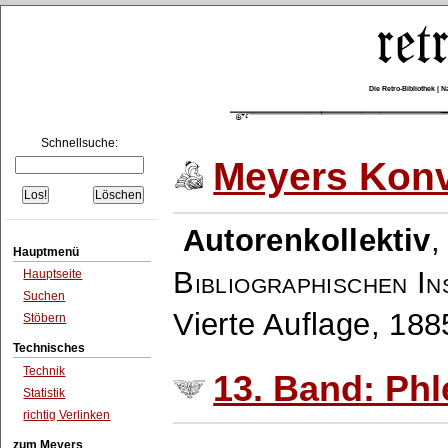
Die Retro-Bibliothek |
Schnellsuche:
Meyers Konv
Autorenkollektiv
Hauptmenü
Bibliographischen In
Hauptseite
Suchen
Vierte Auflage, 18
Stöbern
Technisches
Technik
13. Band: Phl
Statistik
richtig Verlinken
zum Meyers