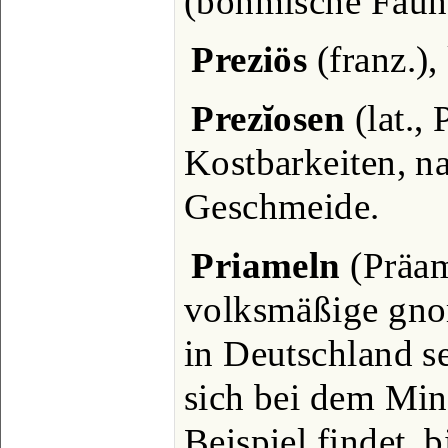
(böhmische Faun
Preziös
(franz.),
Prezĭosen
(lat., 
Kostbarkeiten, n
Geschmeide.
Priameln
(Präam
volksmäßige gno
in Deutschland se
sich bei dem Min
Beispiel findet, b