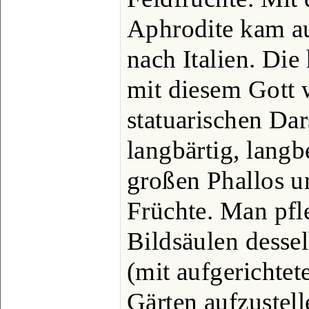
Aphrodite kam au
nach Italien. Die
mit diesem Gott w
statuarischen Dar
langbärtig, langb
großen Phallos u
Früchte. Man pfl
Bildsäulen desse
(mit aufgerichtet
Gärten aufzustell