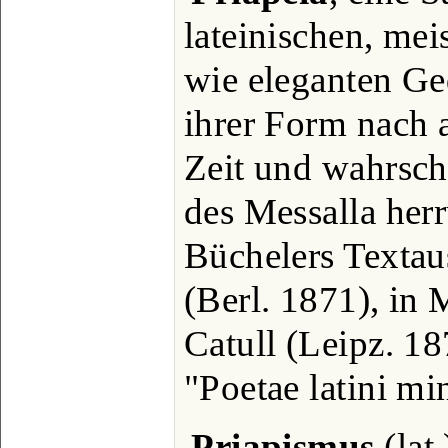
lateinischen, me
wie eleganten Ged
ihrer Form nach 
Zeit und wahrsch
des Messalla her
Büchelers Textau
(Berl. 1871), in
Catull (Leipz. 1
"Poetae latini mi
Priapismus
(lat.