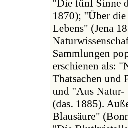
"Die fünf Sinne 
1870); "Über die
Lebens" (Jena 18
Naturwissenschaf
Sammlungen popu
erschienen als: "
Thatsachen und P
und "Aus Natur-
(das. 1885). Auß
Blausäure" (Bonn