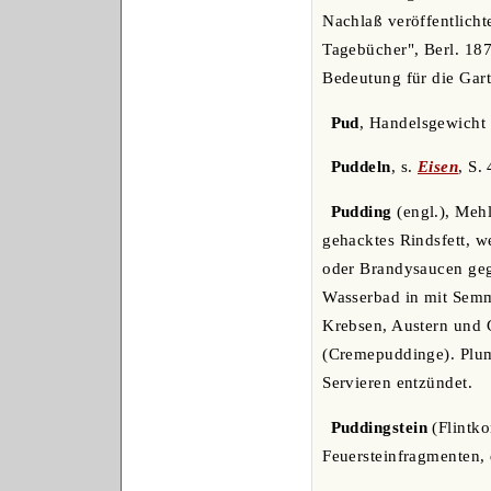
Nachlaß veröffentlicht
Tagebücher", Berl. 187
Bedeutung für die Gart
Pud
, Handelsgewicht 
Puddeln
, s.
Eisen
, S.
Pudding
(engl.), Mehl
gehacktes Rindsfett, w
oder Brandysaucen geg
Wasserbad in mit Semm
Krebsen, Austern und G
(Cremepuddinge). Plum
Servieren entzündet.
Puddingstein
(Flintko
Feuersteinfragmenten, d