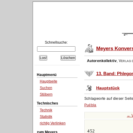
Schnellsuche:
Meyers Konvers
Autorenkollektiv
,
Verlag d
13. Band: Phlegon
Hauptmenü
Hauptseite
Hauptstück
Suchen
Stöbern
Schlagworte auf dieser Seit
Technisches
Puébla
Technik
← V
Statistik
richtig Verlinken
452
zum Meyers