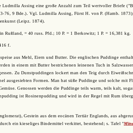
e Ludmilla Assing eine große Anzahl zum Teil wertvoller Briefe ("B
3-76, 9 Bde.). Vgl. Ludmilla Assing, Fürst H. von P. (Hamb. 1873); 
enkunst (Leipz. 1874).
in Rußland, = 40 russ. Pfd.; 10 P. = 1 Berkowitz; 1 P. = 16,381 kg.
 416 f.
speise aus Mehl, Eiern und Butter. Die englischen Puddinge enthalt
erden in einem mit Butter bestrichenen leinenen Tuch in Salzwasse
essen. Zu Dunstpuddingen lockert man den Teig durch Eiweißschn
el ausgesiebten Formen. Man hat süße Puddinge und solche mit Fle
emüse. Genossen werden die Puddinge teils warm, teils kalt, soga
pudding ist Rosinenpudding und wird in der Regel mit Rum über
nglomerat), Gestein aus dem eocänen Tertiär Englands, aus abgeru
urch ein kieseliges Bindemittel verkittet, bestehend; s. Tafel "
Mine