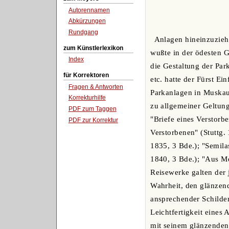
Autorennamen
Abkürzungen
Rundgang
Anlagen hineinzuzieh
zum Künstlerlexikon
wußte in der ödesten G
Index
die Gestaltung der Par
für Korrektoren
etc. hatte der Fürst E
Fragen & Antworten
Parkanlagen in Muskau 
Korrekturhilfe
zu allgemeiner Geltung
PDF zum Taggen
"Briefe eines Verstorbe
PDF zur Korrektur
Verstorbenen" (Stuttg.
1835, 3 Bde.); "Semilas
1840, 3 Bde.); "Aus Me
Reisewerke galten der 
Wahrheit, den glänzend
ansprechender Schilde
Leichtfertigkeit eines
mit seinem glänzenden S