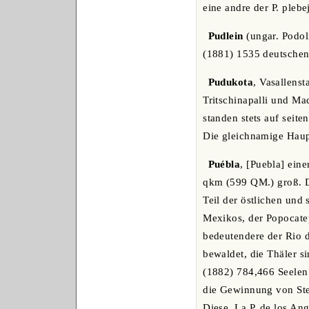
eine andre der P. pleb
Pudlein
(ungar. Podol
(1881) 1535 deutsche
Pudukota
, Vasallenst
Tritschinapalli und M
standen stets auf seite
Die gleichnamige Haup
Puébla
, [Puebla] ein
qkm (599 QM.) groß. D
Teil der östlichen und
Mexikos, der Popocatep
bedeutendere der Rio de
bewaldet, die Thäler s
(1882) 784,466 Seelen
die Gewinnung von Stei
Diese, La P. de los Ang