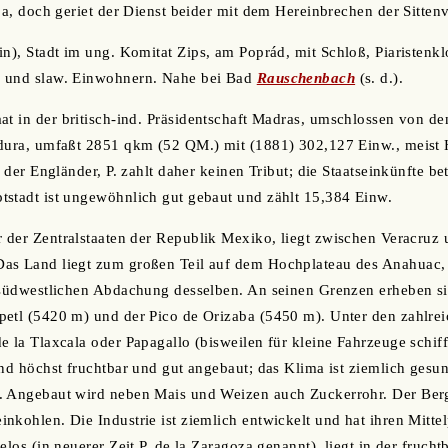
eja, doch geriet der Dienst beider mit dem Hereinbrechen der Sitten
in), Stadt im ung. Komitat Zips, am Poprád, mit Schloß, Piaristen
n und slaw. Einwohnern. Nahe bei Bad
Rauschenbach
(s. d.).
aat in der britisch-ind. Präsidentschaft Madras, umschlossen von de
adura, umfaßt 2851 qkm (52 QM.) mit (1881) 302,127 Einw., meist 
n der Engländer, P. zahlt daher keinen Tribut; die Staatseinkünfte be
tstadt ist ungewöhnlich gut gebaut und zählt 15,384 Einw.
er der Zentralstaaten der Republik Mexiko, liegt zwischen Veracruz
as Land liegt zum großen Teil auf dem Hochplateau des Anahuac,
 südwestlichen Abdachung desselben. An seinen Grenzen erheben si
etl (5420 m) und der Pico de Orizaba (5450 m). Unter den zahlreic
 la Tlaxcala oder Papagallo (bisweilen für kleine Fahrzeuge schiffb
ind höchst fruchtbar und gut angebaut; das Klima ist ziemlich gesu
. Angebaut wird neben Mais und Weizen auch Zuckerrohr. Der Berg
nkohlen. Die Industrie ist ziemlich entwickelt und hat ihren Mittel
elos (in neuerer Zeit P. de la Zaragoza genannt), liegt in der fruch