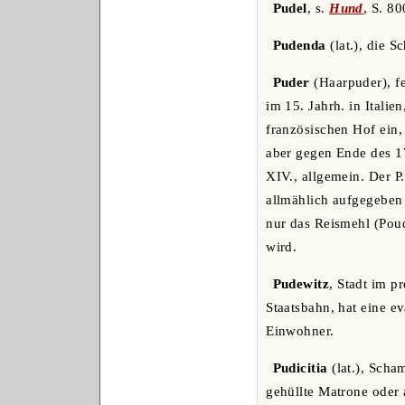
Pudel
, s.
Hund
, S. 80
Pudenda
(lat.), die S
Puder
(Haarpuder), f
im 15. Jahrh. in Itali
französischen Hof ein
aber gegen Ende des 1
XIV., allgemein. Der P
allmählich aufgegeben 
nur das Reismehl (Poud
wird.
Pudewitz
, Stadt im p
Staatsbahn, hat eine e
Einwohner.
Pudicitia
(lat.), Scha
gehüllte Matrone oder a