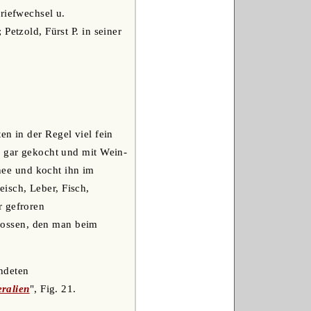
riefwechsel u.
Petzold, Fürst P. in seiner
en in der Regel viel fein
r gar gekocht und mit Wein-
ee und kocht ihn im
isch, Leber, Fisch,
r gefroren
gossen, den man beim
ndeten
ralien
", Fig. 21.