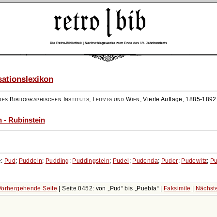
Die Retro-Bibliothek | Nachschlagewerke zum Ende des 19. Jahrhunderts
ationslexikon
es Bibliographischen Instituts, Leipzig und Wien
,
Vierte Auflage, 1885-1892
 - Rubinstein
e:
Pud
;
Puddeln
;
Pudding
;
Puddingstein
;
Pudel
;
Pudenda
;
Puder
;
Pudewitz
;
Pu
orhergehende Seite
| Seite 0452: von
Pud
bis
Puebla
|
Faksimile
|
Nächst