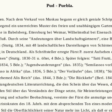
Pud - Puebla.
en. Nach dem Verkauf von Muskau begann er gleich geniale Schöp
egend ein unerreichtes Muster des freien und unabhängigen Gartens
ke in Babelsberg, Ettersburg bei Weimar, Wilhelmsthal bei Eisenach,
influß. Durch seine "Andeutungen über Landschaftsgärtnerei", eine 
(Stuttg. 1834, mit 48 landschaftlichen Darstellungen von Schirmer
 in Deutschland. Als Schriftsteller erregte Fürst P. zuerst Aufsehe
nen" (Stuttg. 1830-31 u. öfter, 4 Bde.). Später folgten: "Tutti Frutt
 1834, 5 Bde.); "Jugendwanderungen" (das. 1835); "Semilassos vorl
so in Afrika" (das. 1836, 5 Bde.); "Der Vorläufer" (das. 1838); "Sü
hemed Alis Reich" (das. 1844, 3 Bde.); "Die Rückkehr" (Berl. 184
jungdeutschen Litteraturrichtung, die den Schein über das Wesen, d
en Stil über das Verständnis der Dinge setzte, für Meisterleistung
rung und scharfer Beobachtung, vereinte der Fürst die anmutige u
 Aristokraten des 18. Jahrh. mit dem absprechenden Ton eines modern
til die Oberflächlichkeit seiner Natur mehr ins Licht, als daß er s