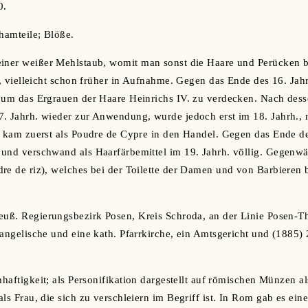
0.
chamteile; Blöße.
einer weißer Mehlstaub, womit man sonst die Haare und Perücken b
en, vielleicht schon früher in Aufnahme. Gegen das Ende des 16. Jah
, um das Ergrauen der Haare Heinrichs IV. zu verdecken. Nach des
7. Jahrh. wieder zur Anwendung, wurde jedoch erst im 18. Jahrh.
. kam zuerst als Poudre de Cypre in den Handel. Gegen das Ende de
und verschwand als Haarfärbemittel im 19. Jahrh. völlig. Gegenwär
re de riz), welches bei der Toilette der Damen und von Barbieren
reuß. Regierungsbezirk Posen, Kreis Schroda, an der Linie Posen-T
vangelische und eine kath. Pfarrkirche, ein Amtsgericht und (1885)
mhaftigkeit; als Personifikation dargestellt auf römischen Münzen al
ls Frau, die sich zu verschleiern im Begriff ist. In Rom gab es eine