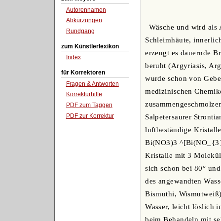
Autorennamen
Abkürzungen
Wäsche und wird als A
Rundgang
Schleimhäute, innerli
zum Künstlerlexikon
erzeugt es dauernde B
Index
beruht (Argyriasis, Ar
für Korrektoren
wurde schon von Geber 
Fragen & Antworten
medizinischen Chemiker 
Korrekturhilfe
zusammengeschmolzenes 
PDF zum Taggen
PDF zur Korrektur
Salpetersaurer Strontia
luftbeständige Kristall
Bi(NO3)3 ^[Bi(NO_{3}
Kristalle mit 3 Moleküle
sich schon bei 80° un
des angewandten Wasser
Bismuthi, Wismutweiß); 
Wasser, leicht löslich
beim Behandeln mit se