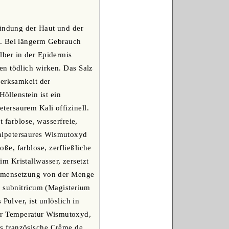
zündung der Haut und der
n. Bei längerm Gebrauch
lber in der Epidermis
en tödlich wirken. Das Salz
merksamkeit der
Höllenstein ist ein
ersaurem Kali offizinell.
 farblose, wasserfreie,
 Salpetersaures Wismutoxyd
roße, farblose, zerfließliche
 im Kristallwasser, zersetzt
ammensetzung von der Menge
m subnitricum (Magisterium
Pulver, ist unlöslich in
erer Temperatur Wismutoxyd,
s französische Crême de