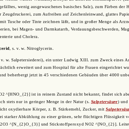
 gefälltes, wenig ausgewaschenes basisches Salz), zum Färben der Ha
er Zeugdruckerei, zum Aufreiben auf Zeichenleinwand, glattes Papi
mit Tusche oder Tinte zeichnen läßt, und in großer Menge als Arzne
Algerien, bei Magen- und Darmkatarrh, Verdauungsbeschwerden, M
nterie und Cholera.
cerid
, s. v. w. Nitroglycerin.
. v. w. Salpetersiederei), ein unter Ludwig XIII. zum Zweck eines A
trächtlich erweitert und zum Hospital für alte Frauen eingerichtet wu
 und beherbergt jetzt in 45 verschiedenen Gebäuden über 4000 unbem
 ^[HNO_{2}] ist in reinem Zustand nicht bekannt, findet sich a
uch stets nur in geringer Menge in der Natur (s.
Salpetersäure
) und
cht oxydierbare Körper, z. B. Stärkemehl, Zucker, mit
Salpetersäu
i starker Abkühlung zu einer grünen, sehr flüchtigen Flüssigkeit ve
 N2O3 ^[N_{2}O_{3}] und Stickstoffperoxyd NO2 ^[NO_{2}]. Leite