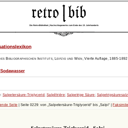
Die Retro-Bibliothek | Nachschlagewerke zum Ende des 19. Jahrhunderts
ationslexikon
es Bibliographischen Instituts, Leipzig und Wien
,
Vierte Auflage, 1885-1892
- Sodawasser
e:
Salpetersäure-Triglycerid
;
Salpêtrière
;
Salpetrige Säure
;
Salpetrigsäuresal
ende Seite
| Seite 0229: von
Salpetersäure-Triglycerid
bis
Salpi
|
Faksimil
Salpetersäure-Triglycerid - Salpi.