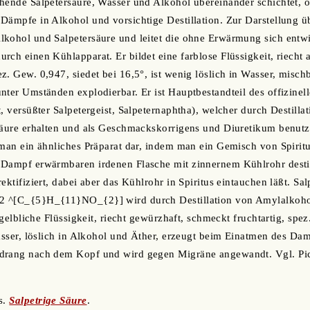
hende Salpetersäure, Wasser und Alkohol übereinander schichtet, o
Dämpfe in Alkohol und vorsichtige Destillation. Zur Darstellung 
lkohol und Salpetersäure und leitet die ohne Erwärmung sich ent
rch einen Kühlapparat. Er bildet eine farblose Flüssigkeit, riecht
z. Gew. 0,947, siedet bei 16,5°, ist wenig löslich in Wasser, misc
ter Umständen explodierbar. Er ist Hauptbestandteil des offizinelle
, versüßter Salpetergeist, Salpeternaphtha), welcher durch Destillat
rsäure erhalten und als Geschmackskorrigens und Diuretikum benut
 man ein ähnliches Präparat dar, indem man ein Gemisch von Spirit
Dampf erwärmbaren irdenen Flasche mit zinnernem Kühlrohr destill
ektifiziert, dabei aber das Kühlrohr in Spiritus eintauchen läßt. Sa
 ^[C_{5}H_{11}NO_{2}] wird durch Destillation von Amylalkohol
e gelbliche Flüssigkeit, riecht gewürzhaft, schmeckt fruchtartig, spe
Wasser, löslich in Alkohol und Äther, erzeugt beim Einatmen des Da
drang nach dem Kopf und wird gegen Migräne angewandt. Vgl. Pick,
 s.
Salpetrige Säure
.