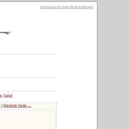
Impressum
|
Login für Korrektoren
ze
;
Salpi
e
|
Nächste Seite →