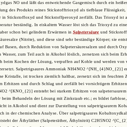
oxydgas NO und läßt das entweichende Gasgemisch durch ein heißes 
ung des Produkts reines Stickstofftrioxyd als tiefblaue Flüssigkeit
 in Stickstoffoxyd und Stickstoffperoxyd zerfällt. Das Trioxyd ist 
eratur beständig. In eiskaltem Wasser löst sich das Trioxyd zu eine
h aber schon bei gelindem Erwärmen in
Salpetersäure
und Stickstoff
gsäuresalze (Nitrite), und diese sind sehr beständige Körper; sie en
 auf Basen, durch Reduktion von Salpetersäuresalzen und durch O
in Wasser, zum Teil auch in Alkohol löslich, zersetzen sich beim Erh
uch beim Kochen der Lösung, verpuffen auf Kohle und werden von 
zersetzt. Salpetrigsaures Ammoniak NH4NO2 ^[NH_{4}NO_{2}] ent
se Kristalle, ist trocken ziemlich haltbar, zersetzt sich im feuchten 
em Erhitzen und durch Schlag und zerfällt bei vorsichtigem Erhitzen
KNO2 ^[KNO_{2}] entsteht bei starkem Erhitzen von salpetersaure
 beim Behandeln der Lösung mit Zinkstaub etc.; es bildet farblose, 
 nicht in Alkohol und dient zur Darstellung von salpetrigsaurem Kob
ch in der chemischen Analyse. Über salpetrigsaures Kobaltoxydkal
entsteht der Äthyläther (Salpeteräther, Äthylnitrit) C2H5NO2 ^[