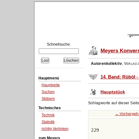
Schnellsuche:
Meyers Konvers
Autorenkollektiv
,
Verlag d
14. Band: Rüböl 
Hauptmenü
Hauptseite
Hauptstück
Suchen
Stöbern
Schlagworte auf dieser Seit
Technisches
← Vorhergeh
Technik
Statistik
richtig Verlinken
229
zum Meyers