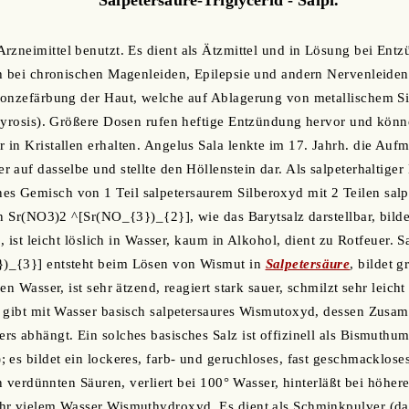
rzneimittel benutzt. Es dient als Ätzmittel und in Lösung bei Ent
ch bei chronischen Magenleiden, Epilepsie und andern Nervenleide
ronzefärbung der Haut, welche auf Ablagerung von metallischem Si
gyrosis). Größere Dosen rufen heftige Entzündung hervor und könn
in Kristallen erhalten. Angelus Sala lenkte im 17. Jahrh. die Auf
auf dasselbe und stellte den Höllenstein dar. Als salpeterhaltiger 
Gemisch von 1 Teil salpetersaurem Silberoxyd mit 2 Teilen salpet
n Sr(NO3)2 ^[Sr(NO_{3})_{2}], wie das Barytsalz darstellbar, bildet
e, ist leicht löslich in Wasser, kaum in Alkohol, dient zu Rotfeuer.
)_{3}] entsteht beim Lösen von Wismut in
Salpetersäure
, bildet g
n Wasser, ist sehr ätzend, reagiert stark sauer, schmilzt sehr leicht
d gibt mit Wasser basisch salpetersaures Wismutoxyd, dessen Zus
s abhängt. Ein solches basisches Salz ist offizinell als Bismuthu
es bildet ein lockeres, farb- und geruchloses, fast geschmackloses 
 in verdünnten Säuren, verliert bei 100° Wasser, hinterläßt bei höh
hr vielem Wasser Wismuthydroxyd. Es dient als Schminkpulver (da