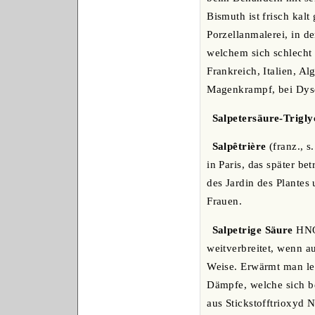
Bismuth ist frisch kalt
Porzellanmalerei, in d
welchem sich schlecht 
Frankreich, Italien, 
Magenkrampf, bei Dyse
Salpetersäure-Trigly
Salpêtrière
(franz., s
in Paris, das später be
des Jardin des Plantes
Frauen.
Salpetrige Säure
HNO2
weitverbreitet, wenn a
Weise. Erwärmt man lei
Dämpfe, welche sich be
aus Stickstofftrioxyd