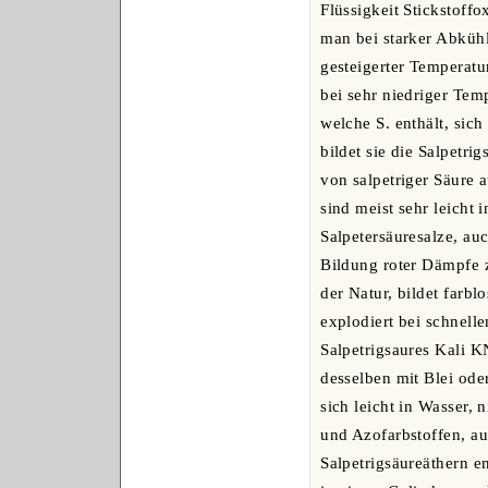
Flüssigkeit Stickstoff
man bei starker Abkühl
gesteigerter Temperatur
bei sehr niedriger Temp
welche S. enthält, sic
bildet sie die Salpetri
von salpetriger Säure
sind meist sehr leicht 
Salpetersäuresalze, a
Bildung roter Dämpfe 
der Natur, bildet farblo
explodiert bei schnell
Salpetrigsaures Kali 
desselben mit Blei oder
sich leicht in Wasser,
und Azofarbstoffen, au
Salpetrigsäureäthern 