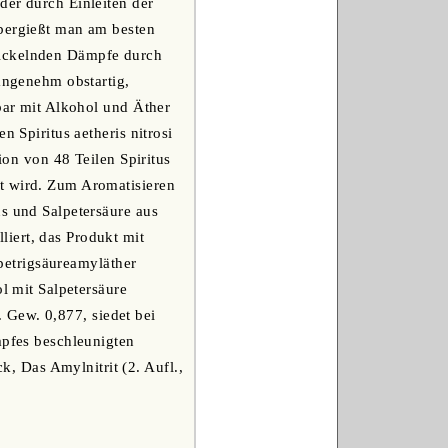
der durch Einleiten der
übergießt man am besten
wickelnden Dämpfe durch
 angenehm obstartig,
hbar mit Alkohol und Äther
n Spiritus aetheris nitrosi
ion von 48 Teilen Spiritus
zt wird. Zum Aromatisieren
us und Salpetersäure aus
iert, das Produkt mit
lpetrigsäureamyläther
 mit Salpetersäure
z. Gew. 0,877, siedet bei
mpfes beschleunigten
 Das Amylnitrit (2. Aufl.,