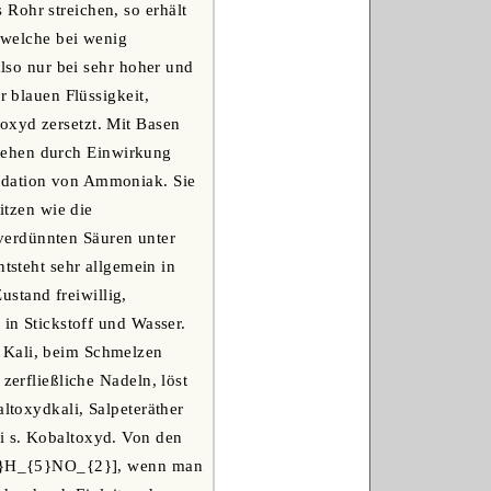
Rohr streichen, so erhält
, welche bei wenig
also nur bei sehr hoher und
r blauen Flüssigkeit,
oxyd zersetzt. Mit Basen
tstehen durch Einwirkung
xydation von Ammoniak. Sie
itzen wie die
verdünnten Säuren unter
steht sehr allgemein in
Zustand freiwillig,
 in Stickstoff und Wasser.
m Kali, beim Schmelzen
zerfließliche Nadeln, löst
altoxydkali, Salpeteräther
i s. Kobaltoxyd. Von den
C_{2}H_{5}NO_{2}], wenn man