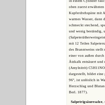
in einem Cylinder rauc
oben zuerst erwähnten 
Kupferdrehspäne mit A
warmes Wasser, dann du
schmeckt stechend, spe
und wenig beständig, un
(Salpeterätherweingeist
mit 12 Teilen Salpete
des Branntweins stellt
einer von außen durch 
Ätzkalk entsäuert und r
(Amylnitrit) C5H11NO2
dargestellt, bildet ein
96°, ist unlöslich in 
Herzschlag und Blutan
Berl. 1877).
Salpetrigsäuresalze
,