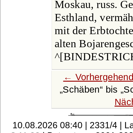
Moskau, russ. Ge
Esthland, vermäh
mit der Erbtocht
alten Bojarenges
^[BINDESTRIC
← Vorhergehend
Schäben
bis
S
Näc
10.08.2026 08:40 | 2331/4 | L