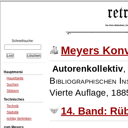
Die Retro-Bibliothek |
Schnellsuche:
Meyers Konv
Autorenkollektiv
Hauptmenü
Bibliographischen In
Hauptseite
Suchen
Vierte Auflage, 18
Stöbern
Technisches
Technik
14. Band: Rü
Statistik
richtig Verlinken
zum Meyers