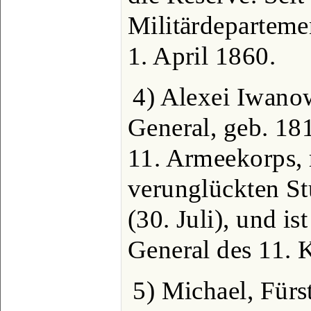
Militärdepartemen
1. April 1860.
4) Alexei Iwanow
General, geb. 18
11. Armeekorps, 
verunglückten S
(30. Juli), und i
General des 11. K
5) Michael, Fürs