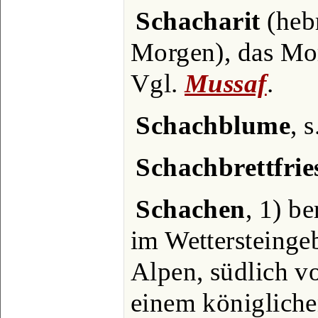
Schacharit
(hebr
Morgen), das Mor
Vgl.
Mussaf
.
Schachblume
, 
Schachbrettfrie
Schachen
, 1) b
im Wettersteinge
Alpen, südlich v
einem königliche