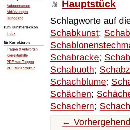
Hauptstück
Autorennamen
Abkürzungen
Schlagworte auf di
Rundgang
zum Künstlerlexikon
Schabkunst
;
Schab
Index
Schablonenstechm
für Korrektoren
Fragen & Antworten
Schabracke
;
Schab
Korrekturhilfe
PDF zum Taggen
Schabuoth
;
Schabz
PDF zur Korrektur
Schachblume
;
Scha
Schächen
;
Schäch
Schachern
;
Schach
← Vorhergehend