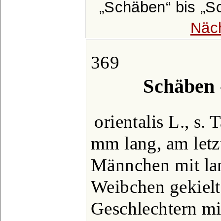
Schäben
bis
S
Näc
369
Schäben 
orientalis L., s. T
mm lang, am let
Männchen mit lan
Weibchen gekielt
Geschlechtern mi