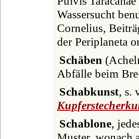
Pulvis Taracanae
Wassersucht benu
Cornelius, Beitr
der Periplaneta or
Schäben
(Acheln
Abfälle beim Bre
Schabkunst
, s.
Kupferstecherku
Schablone
, jed
Muster, wonach 