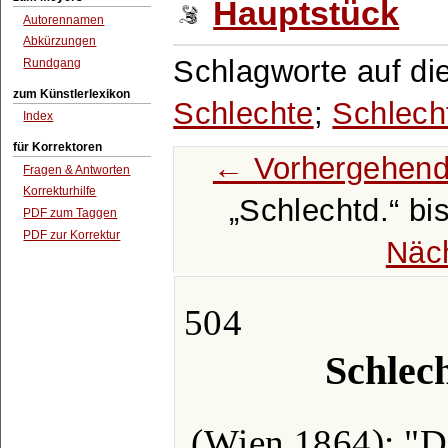
Hauptstück
Autorennamen
Abkürzungen
Schlagworte auf di
Rundgang
zum Künstlerlexikon
Schlechte
;
Schlech
Index
für Korrektoren
← Vorhergehend
Fragen & Antworten
Korrekturhilfe
Schlechtd.
bi
PDF zum Taggen
PDF zur Korrektur
Näc
504
Schlech
(Wien 1864); "D