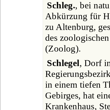
Schleg.
, bei nat
Abkürzung für He
zu Altenburg, ge
des zoologische
(Zoolog).
Schlegel
, Dorf i
Regierungsbezirk
in einem tiefen 
Gebirges, hat ein
Krankenhaus, St