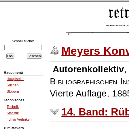
Die Retro-Bibliothek |
Schnellsuche:
Meyers Konv
Autorenkollektiv
Hauptmenü
Bibliographischen In
Hauptseite
Suchen
Vierte Auflage, 18
Stöbern
Technisches
Technik
14. Band: Rü
Statistik
richtig Verlinken
zum Meyers