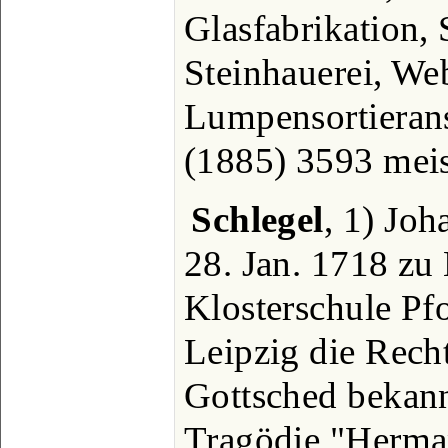
Glasfabrikation,
Steinhauerei, Web
Lumpensortierans
(1885) 3593 meis
Schlegel
, 1) Joh
28. Jan. 1718 zu
Klosterschule Pfo
Leipzig die Recht
Gottsched bekann
Tragödie "Herman