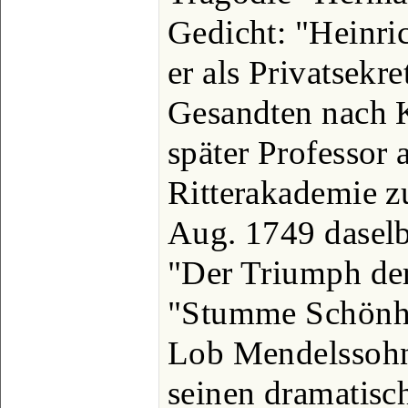
Gedicht: "Heinri
er als Privatsekr
Gesandten nach 
später Professor
Ritterakademie z
Aug. 1749 daselbs
"Der Triumph de
"Stumme Schönhe
Lob Mendelssohns
seinen dramatisc