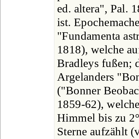
ed. altera", Pal.
ist. Epochemache
"Fundamenta ast
1818), welche a
Bradleys fußen; d
Argelanders "Bo
("Bonner Beobac
1859-62), welch
Himmel bis zu 2° 
Sterne aufzählt (