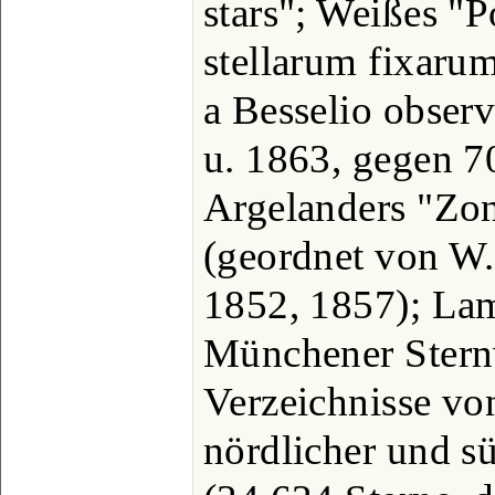
stars"; Weißes "P
stellarum fixaru
a Besselio obser
u. 1863, gegen 7
Argelanders "Zo
(geordnet von W.
1852, 1857); Lam
Münchener Stern
Verzeichnisse vo
nördlicher und s