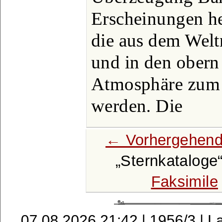
Erscheinungen h
die aus dem Wel
und in den obern
Atmosphäre zum 
werden. Die
← Vorhergehend
Sternkataloge
Faksimile
07.08.2026 21:42 | 1956/3 | L