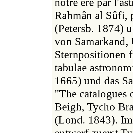
notre ère par l'a
Rahmân al Sûfi, 
(Petersb. 1874) u
von Samarkand, 
Sternpositionen 
tabulae astronom
1665) und das S
"The catalogues 
Beigh, Tycho Bra
(Lond. 1843). Im
entwarf zuerst T