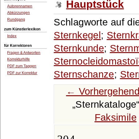
Hauptstück
Autorennamen
Abkürzungen
Schlagworte auf di
Rundgang
zum Künstlerlexikon
Sternkegel
;
Sternkr
Index
Sternkunde
;
Sternm
für Korrektoren
Fragen & Antworten
Sternocleidomasto
Korrekturhilfe
PDF zum Taggen
Sternschanze
;
Ste
PDF zur Korrektur
← Vorhergehend
Sternkataloge
Faksimile