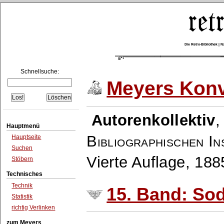
Die Retro-Bibliothek |
Schnellsuche:
Meyers Konv
Autorenkollektiv
Hauptmenü
Bibliographischen In
Hauptseite
Suchen
Vierte Auflage, 18
Stöbern
Technisches
Technik
15. Band: Sod
Statistik
richtig Verlinken
zum Meyers