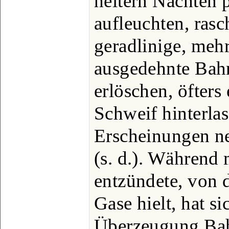
heitern Nächten 
aufleuchten, rasc
geradlinige, meh
ausgedehnte Bah
erlöschen, öfters
Schweif hinterlas
Erscheinungen 
(s. d.). Während 
entzündete, von 
Gase hielt, hat si
Überzeugung Bah