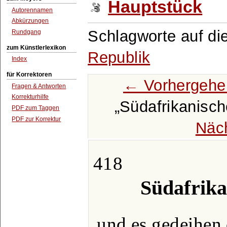
Hauptstück
Autorennamen
Abkürzungen
Schlagworte auf di
Rundgang
zum Künstlerlexikon
Republik
Index
für Korrektoren
← Vorhergehe
Fragen & Antworten
Korrekturhilfe
Südafrikanisch
PDF zum Taggen
PDF zur Korrektur
Näc
418
Südafrika
und es gedeihen