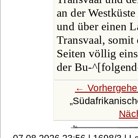
an der Westküste
und über einen L
Transvaal, somit
Seiten völlig ein
der Bu-^[folgend
← Vorhergehe
Südafrikanisch
Näc
07.08.2026 23:56 | 1698/3 | L