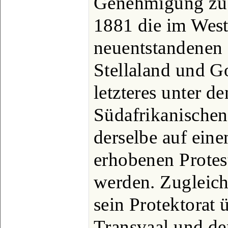
Genehmigung zu u
1881 die im West
neuentstandenen 
Stellaland und Go
letzteres unter d
Südafrikanische
derselbe auf ein
erhobenen Prote
werden. Zugleich
sein Protektorat 
Transvaal und de