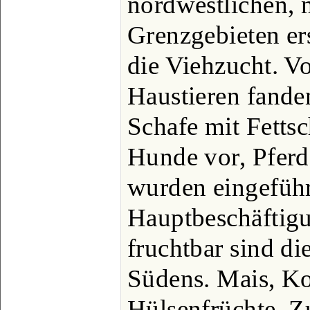
nordwestlichen, 
Grenzgebieten ers
die Viehzucht. V
Haustieren fande
Schafe mit Fetts
Hunde vor, Pfer
wurden eingeführt
Hauptbeschäftigu
fruchtbar sind d
Südens. Mais, Ko
Hülsenfrüchte, Z