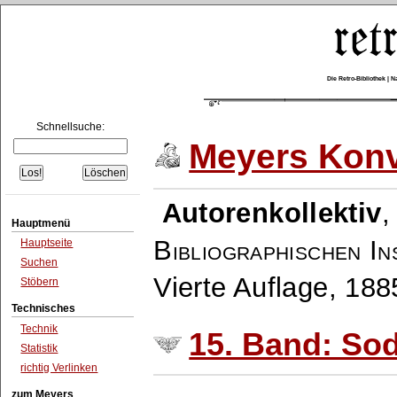
Die Retro-Bibliothek |
Schnellsuche:
Meyers Konv
Autorenkollektiv
Hauptmenü
Bibliographischen In
Hauptseite
Suchen
Vierte Auflage, 18
Stöbern
Technisches
Technik
15. Band: Sod
Statistik
richtig Verlinken
zum Meyers