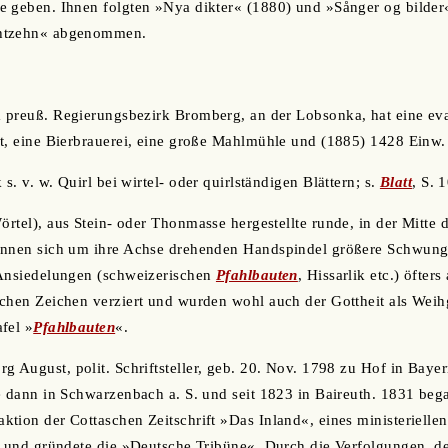
e geben. Ihnen folgten »Nya dikter« (1880) und »Sånger og bilder
chtzehn« abgenommen.
im preuß. Regierungsbezirk Bromberg, an der Lobsonka, hat eine ev
t, eine Bierbrauerei, eine große Mahlmühle und (1885) 1428 Einw.
 s. v. w. Quirl bei wirtel- oder quirlständigen Blättern; s.
Blatt
, S. 
örtel), aus Stein- oder Thonmasse hergestellte runde, in der Mitte
innen sich um ihre Achse drehenden Handspindel größere Schwungk
 Ansiedelungen (schweizerischen
Pfahlbauten
, Hissarlik etc.) öfter
chen Zeichen verziert und wurden wohl auch der Gottheit als Weih
fel »
Pfahlbauten
«.
rg August, polit. Schriftsteller, geb. 20. Nov. 1798 zu Hof in Bayer
e dann in Schwarzenbach a. S. und seit 1823 in Baireuth. 1831 be
tion der Cottaschen Zeitschrift »Das Inland«, eines ministeriellen
r und gründete die »Deutsche Tribüne«. Durch die Verfolgungen, de