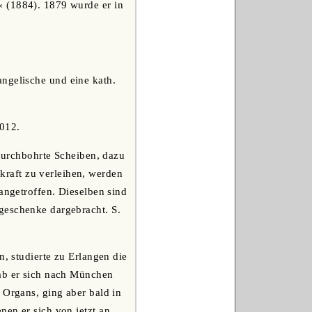
« (1884). 1879 wurde er in
angelische und eine kath.
1012.
 durchbohrte Scheiben, dazu
raft zu verleihen, werden
s angetroffen. Dieselben sind
geschenke dargebracht. S.
n, studierte zu Erlangen die
gab er sich nach München
 Organs, ging aber bald in
nen er sich von jetzt an