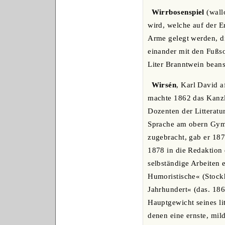
Wirrbosenspiel
(wallo
wird, welche auf der E
Arme gelegt werden, 
einander mit den Fußs
Liter Branntwein bean
Wirsén
, Karl David a
machte 1862 das Kanzl
Dozenten der Litteratu
Sprache am obern Gymn
zugebracht, gab er 187
1878 in die Redaktion 
selbständige Arbeiten 
Humoristische« (Stockh
Jahrhundert« (das. 186
Hauptgewicht seines lit
denen eine ernste, mil