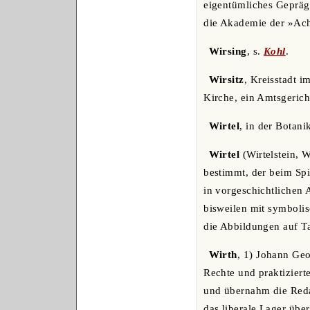
eigentümliches Gepräg
die Akademie der »A
Wirsing
, s.
Kohl
.
Wirsitz
, Kreisstadt 
Kirche, ein Amtsgerich
Wirtel
, in der Botanik
Wirtel
(Wirtelstein, W
bestimmt, der beim Sp
in vorgeschichtlichen
bisweilen mit symbolis
die Abbildungen auf Ta
Wirth
, 1) Johann Geo
Rechte und praktiziert
und übernahm die Redak
das liberale Lager übe