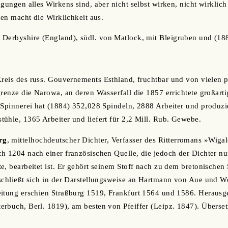
ngungen alles Wirkens sind, aber nicht selbst wirken, nicht wirklic
hen macht die Wirklichkeit aus.
m Derbyshire (England), südl. von Matlock, mit Bleigruben und (1
 Kreis des russ. Gouvernements Esthland, fruchtbar und von vielen 
grenze die Narowa, an deren Wasserfall die 1857 errichtete großar
 Spinnerei hat (1884) 352,028 Spindeln, 2888 Arbeiter und produzie
ühle, 1365 Arbeiter und liefert für 2,2 Mill. Rub. Gewebe.
rg
, mittelhochdeutscher Dichter, Verfasser des Ritterromans »Wigal
h 1204 nach einer französischen Quelle, die jedoch der Dichter n
e, bearbeitet ist. Er gehört seinem Stoff nach zu dem bretonischen
 schließt sich in der Darstellungsweise an Hartmann von Aue und 
eitung erschien Straßburg 1519, Frankfurt 1564 und 1586. Heraus
rbuch, Berl. 1819), am besten von Pfeiffer (Leipz. 1847). Übersetz