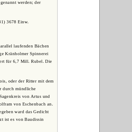
h genannt werden; der
881) 3678 Einw.
parallel laufenden Bächen
tige Kränholmer Spinnerei
rt für 6,7 Mill. Rubel. Die
ois, oder der Ritter mit dem
ur durch mündliche
 Sagenkreis von Artus und
Wolfram von Eschenbach an.
gegeben ward das Gedicht
t ist es von Baudissin