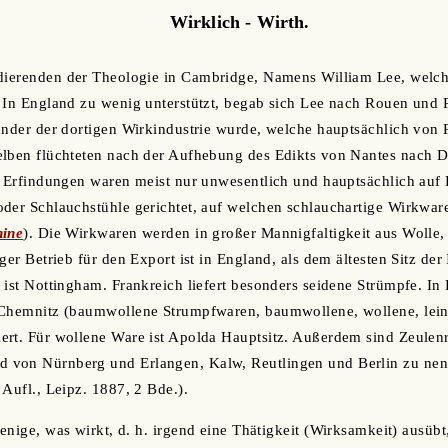
Wirklich - Wirth.
udierenden der Theologie in Cambridge, Namens William Lee, welch
 In England zu wenig unterstützt, begab sich Lee nach Rouen und P
ünder der dortigen Wirkindustrie wurde, welche hauptsächlich von P
elben flüchteten nach der Aufhebung des Edikts von Nantes nach D
n Erfindungen waren meist nur unwesentlich und hauptsächlich auf 
der Schlauchstühle gerichtet, auf welchen schlauchartige Wirkwar
hine
). Die Wirkwaren werden in großer Mannigfaltigkeit aus Wolle
ger Betrieb für den Export ist in England, als dem ältesten Sitz der 
 ist Nottingham. Frankreich liefert besonders seidene Strümpfe. In 
 Chemnitz (baumwollene Strumpfwaren, baumwollene, wollene, lei
rt. Für wollene Ware ist Apolda Hauptsitz. Außerdem sind Zeulenr
 von Nürnberg und Erlangen, Kalw, Reutlingen und Berlin zu ne
 Aufl., Leipz. 1887, 2 Bde.).
sjenige, was wirkt, d. h. irgend eine Thätigkeit (Wirksamkeit) ausü