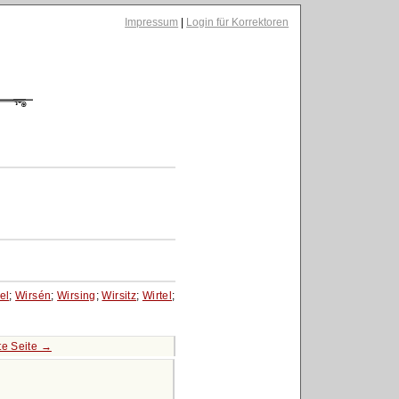
Impressum
|
Login für Korrektoren
el
;
Wirsén
;
Wirsing
;
Wirsitz
;
Wirtel
;
e Seite →