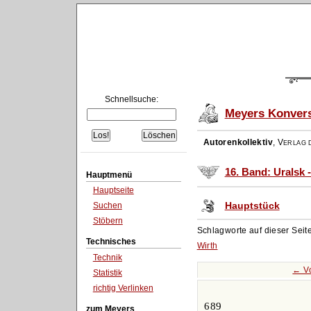
Schnellsuche:
Meyers Konvers
Autorenkollektiv
,
Verlag d
16. Band: Uralsk -
Hauptmenü
Hauptseite
Hauptstück
Suchen
Stöbern
Schlagworte auf dieser Seit
Technisches
Wirth
Technik
← Vo
Statistik
richtig Verlinken
689
zum Meyers