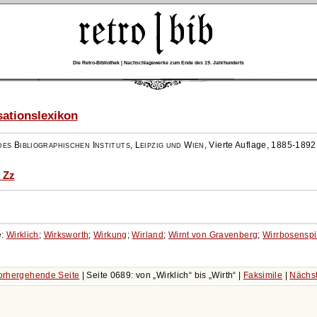
Die Retro-Bibliothek | Nachschlagewerke zum Ende des 19. Jahrhunderts
ationslexikon
es Bibliographischen Instituts, Leipzig und Wien
,
Vierte Auflage, 1885-1892
 Zz
e:
Wirklich
;
Wirksworth
;
Wirkung
;
Wirland
;
Wirnt von Gravenberg
;
Wirrbosenspi
rhergehende Seite
| Seite 0689: von
Wirklich
bis
Wirth
|
Faksimile
|
Nächst