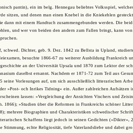
nisch pantin), ein im belg. Hennegau beliebtes Volksspiel, welches
rde sitzen, und denen man einen Knebel in die Kniekehlen gesteckt
die dann mit einem Handtuch zusammengebunden werden. Die bei
ohlen, und wer von beiden den andern zum Fallen bringt, kann von
spruchen.
f, schwed. Dichter, geb. 9. Dez. 1842 zu Bellsta in Upland, studiert
eiexamen, besuchte 1866-67 zu weiterer Ausbildung Frankreich 
rgeschichte an der Universität Upsala und 1870 zum Lektor der sc
asium daselbst ernannt. Nachdem er 1871-72 zum Teil aus Gesundh
5 seine Vorlesungen auf, um sich ausschließlich litterarischen Arbe
der »Post- och Inrikes Tidning« ein. Außer zahlreichen Aufsätzen in
erscheinen lassen: »Vergleichung der Ansichten Vischers und Zeisi
. 1866); »Studien über die Reformen in Frankreichs schöner Litter
8); mehrere Biographien und Charakteristiken schwedischer Schrifts
terarischen Schaffens liegt jedoch in seinen Gedichten (»Dikter«, 2
de Stimmung, echte Religiosität, tiefe Vaterlandsliebe und dabei g