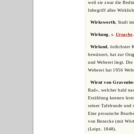
weil sie zwar die Bedi
Inbegriff alles Wirklic
Wirksworth
, Stadt i
Wirkung
, s.
Ursache
.
Wirland
, östlichster
bewässert, hat zur Ost
und Weberei liegt. Die
Weberei hat 1956 Webst
Wirnt von Gravenbe
Rad«, welcher bald nac
Erzählung kennen lernt
seiner Tafelrunde und
Eine prosaische Bearb
von Benecke (mit Wörte
(Leipz. 1848).