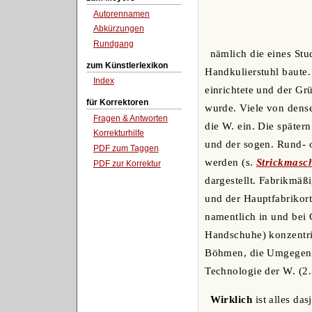
Autorennamen
Abkürzungen
Rundgang
nämlich die eines St
zum Künstlerlexikon
Handkulierstuhl baute.
Index
einrichtete und der Gr
für Korrektoren
wurde. Viele von dens
Fragen & Antworten
die W. ein. Die später
Korrekturhilfe
und der sogen. Rund- o
PDF zum Taggen
werden (s.
Strickmasc
PDF zur Korrektur
dargestellt. Fabrikmäßi
und der Hauptfabrikort
namentlich in und bei
Handschuhe) konzentrie
Böhmen, die Umgegend
Technologie der W. (2.
Wirklich
ist alles da