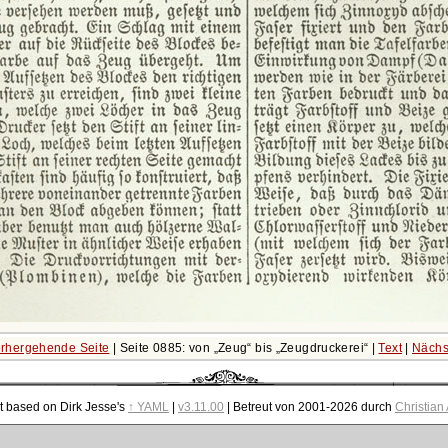
rhergehende Seite
| Seite 0885: von
Zeug
bis
Zeugdruckerei
|
Text
|
Nächs
t based on Dirk Jesse's
↑ YAML
|
v3.11.00
| Betreut von 2001-2026 durch
Christian