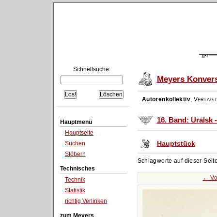
Schnellsuche:
Meyers Konvers
Autorenkollektiv
,
Verlag d
16. Band: Uralsk -
Hauptmenü
Hauptseite
Hauptstück
Suchen
Stöbern
Schlagworte auf dieser Seit
Technisches
← Vo
Technik
Statistik
richtig Verlinken
zum Meyers