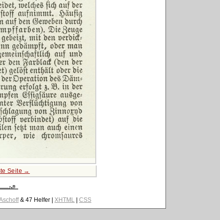
te Seite →
 Aschoff
& 47 Helfer |
XHTML
|
CSS