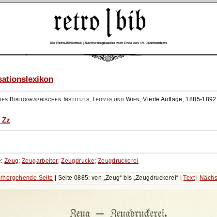
Die Retro-Bibliothek | Nachschlagewerke zum Ende des 19. Jahrhunderts
ationslexikon
es Bibliographischen Instituts, Leipzig und Wien
,
Vierte Auflage, 1885-1892
 Zz
e:
Zeug
;
Zeugarbeiter
;
Zeugdrucke
;
Zeugdruckerei
rhergehende Seite
| Seite 0885: von
Zeug
bis
Zeugdruckerei
|
Text
|
Nächs