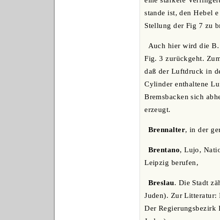
eine stärkere Verringe
stande ist, den Hebel 
Stellung der Fig 7 zu b
Auch hier wird die B.
Fig. 3 zurückgeht. Zu
daß der Luftdruck in d
Cylinder enthaltene Lu
Bremsbacken sich abhe
erzeugt.
Brennalter
, in der g
Brentano
, Lujo, Nat
Leipzig berufen,
Breslau
. Die Stadt z
Juden). Zur Litteratur
Der Regierungsbezirk 