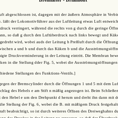
uft abgeschlossen ist, dagegen mit der äußern Atmosphäre in Verbin
 läßt der Lokomotivführer aus der Luftleitung etwas Luft entweic
druck verringert, während die rechts von g durch die geringe Öff
ann, so daß g durch den Luftüberdruck nach links bewegt und Küke
4 gedreht wird, wobei auds der Leitung h Preßluft durch die Öffnun
ischen a und b und durch das Küken b und die Ausströmungsöffnu
igte Druckverminderung in der Leitung eintritt. Die Membran bewe
üken in die Stellung dder Fig. 5, wobei die Ausströmungsöffnungen
chiedene Stellungen des Funktions-Ventils.]
gegen der Bremscylinder durch die Öffnungen 1 und 5 mit dem Luft
chlag des Hebels e am Stift n mäßig angezogen ist. Beim Schließe
 den Hebel e um den Drehpunkt d herum und dreht ihn dann mit 
die Stellung der Fig. 6, wobei die B. mit mäßigem Druck festgehalte
aft beabsichtigt, so ist durch weiteres Öffnen des Dreiweghahns 