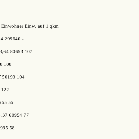
 Einwohner Einw. auf 1 qkm
54 299640 -
3,64 80653 107
20 100
7 50193 104
2 122
955 55
4,37 60954 77
3995 58