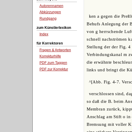
Autorennamen
Abkürzungen
ken a gegen die Preßl
Rundgang
Behufs Anlegung der B.
zum Künstlerlexikon
von g herrschende Luft
Index
schnell nachströmen k
für Korrektoren
Stellung der der Fig. 
Fragen & Antworten
Verbindungskanal m zw
Korrekturhilfe
die erwähnte beschleun
PDF zum Taggen
PDF zur Korrektur
links und bringt die K
^[Abb. Fig. 4-7. Vers
verschlossen sind, da
so daß die B. beim Ans
Membran zurück, kippt
Anschlag am Stift o in 
Bremsung mit voller Kr