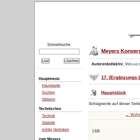
Schnellsuche:
Meyers Konvers
Autorenkollektiv
,
Verlag d
17. (Ergänzungs-
Hauptmenü
Hauptseite
Hauptstück
Suchen
Stöbern
Schlagworte auf dieser Seit
Technisches
← Vorhe
Technik
Statistik
richtig Verlinken
168
zum Meyers