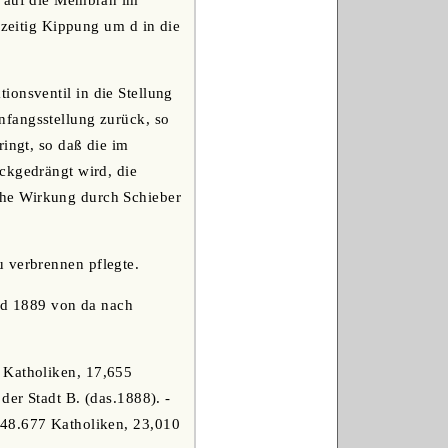
k auf die Membran im
hzeitig Kippung um d in die
ionsventil in die Stellung
nfangsstellung zurück, so
ringt, so daß die im
ckgedrängt wird, die
che Wirkung durch Schieber
u verbrennen pflegte.
nd 1889 von da nach
1 Katholiken, 17,655
der Stadt B. (das.1888). -
648.677 Katholiken, 23,010