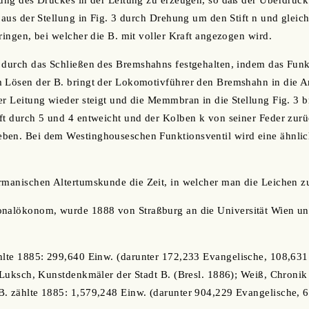
rung des Druckes in der Leitung zu erzeugen, so daß der Überdruc
e aus der Stellung in Fig. 3 durch Drehung um den Stift n und gleic
ringen, bei welcher die B. mit voller Kraft angezogen wird.
 durch das Schließen des Bremshahns festgehalten, indem das Funkt
m Lösen der B. bringt der Lokomotivführer den Bremshahn in die A
er Leitung wieder steigt und die Memmbran in die Stellung Fig. 3 b
ft durch 5 und 4 entweicht und der Kolben k von seiner Feder zurü
ben. Bei dem Westinghouseschen Funktionsventil wird eine ähnli
ermanischen Altertumskunde die Zeit, in welcher man die Leichen z
ionalökonom, wurde 1888 von Straßburg an die Universität Wien u
ählte 1885: 299,640 Einw. (darunter 172,233 Evangelische, 108,63
: Luksch, Kunstdenkmäler der Stadt B. (Bresl. 1886); Weiß, Chronik 
B. zählte 1885: 1,579,248 Einw. (darunter 904,229 Evangelische, 