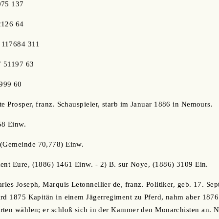
075 137
2126 64
 117684 311
7 51197 63
999 60
ste Prosper, franz. Schauspieler, starb im Januar 1886 in Nemours.
58 Einw.
 (Gemeinde 70,778) Einw.
ent Eure, (1886) 1461 Einw. - 2) B. sur Noye, (1886) 3109 Ein.
rles Joseph, Marquis Letonnellier de, franz. Politiker, geb. 17. Sept
ard 1875 Kapitän in einem Jägerregiment zu Pferd, nahm aber 1876
rten wählen; er schloß sich in der Kammer den Monarchisten an. 