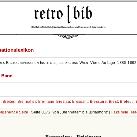
Die Retro-Bibliothek | Nachschlagewerke zum Ende des 19. Jahrhunderts
ationslexikon
es Bibliographischen Instituts, Leipzig und Wien
,
Vierte Auflage, 1885-1892
) Band
e:
Breiten
;
Brennalter
;
Brentano
;
Breslau
;
Bressant
;
Bressuire
;
Brest
;
Breteuil
;
rgehende Seite
| Seite 0172: von
Brennalter
bis
Brialmont
|
Faksimile
|
Nä
Brennalter - Brialmont