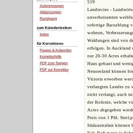
519
Autorennamen
Landrecies - Landwirt
Abkürzungen
unverheirateten weibl
Rundgang
sofortige Barzahlung v
zum Künstlerlexikon
wohnen, Verbesserunge
Index
Waldungen sind von de
für Korrektoren
erfolgen. In Auckland
Fragen & Antworten
nur 20-30 Acres erhalt
Korrekturhilfe
PDF zum Taggen
Haus gebaut und wenigs
PDF zur Korrektur
Neuseeland können bis
Victoria erworben werde
verlangten Landes zu v
nicht verlangt, auch i
der Kolonie, welche v
Acres abgegeben werde
Preis von 1 Pfd. Sterl
Südaustralien können b