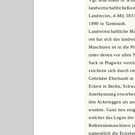
Vgl. Roß mann in Schmo
landwirtschaftlicheKon
Landrecies, d-Mi) 383
1890 in Tarmstadt.
Landwirtschaftliche Ma
ren hat sich das landw
Maschinen ist in die P
unter denen vor allen 
Sack in Plagwitz vorzü
zeichnen sich durch tr
Gebrüder Eberhardt in 
Eckert in Berlin, Schw
Anerkennung erworben.
den Ackereggen als au
wurden. Ganz neu einge
welcher das Legen der
Reihensäemaschinen (s.
namentlich die Erzielu