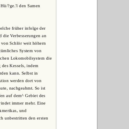
tt Hü/?ge.'l den Samen
welche früher infolge der
nd die Verbesserungen an
g von Schlör weit höhern
ntümliches System von
ischen Lokomobilsystem die
g des Kessels, indem
den kann. Selbst in
ktion werden dort von
ute, nachgeahmt. So ist
ffen auf dem^ Gebiet des
windet immer mehr. Eine
 Amerikas, und
 unbestritten den ersten