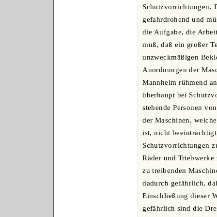
Schutzvorrichtungen. D
gefahrdrohend und müs
die Aufgabe, die Arbei
muß, daß ein großer Te
unzweckmäßigen Beklei
Anordnungen der Masch
Mannheim rühmend anzu
überhaupt bei Schutzv
stehende Personen von 
der Maschinen, welche 
ist, nicht beeinträchti
Schutzvorrichtungen z
Räder und Triebwerke z
zu treibenden Maschine 
dadurch gefährlich, da
Einschließung dieser W
gefährlich sind die Dr