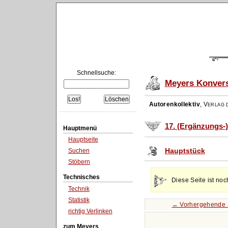
Schnellsuche:
Meyers Konvers
Autorenkollektiv
,
Verlag d
17. (Ergänzungs-
Hauptmenü
Hauptseite
Hauptstück
Suchen
Stöbern
Technisches
Diese Seite ist noc
Technik
Statistik
← Vorhergehende 
richtig Verlinken
zum Meyers