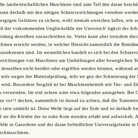
ie landwirtschaftlichen Maschinen sind zum Teil den daran beschäf
sen deshalb mit den nötigen Schutzvorrichtungen versehen werde
tergegen Gefahren zu sichern, wohl niemals erreichen laffen, wie 
il der vorkommenden Unglücksfälle der Unvorsich' tigkcit der Arbe
dung derselben zuzuschreiben ist. Vieles kann aber trotzdem du
inen erreicht werden, in welcher Hinsicht namentlich die Bemüh
erkennen sind. Im wesentlichen handelt es sich bei den Schutzvor
orrichtungen von Maschinen um Umhüllungen aller beweglichen Tei
denselben nicht berührt oder ergriffen werden können, während an
teils wegen der Materialprüfung, teils we gen der Schmierung der 
gt wird. Besondere Sorgfalt ist bei Maschinenbetrieb mit Tier- und E
u verwenden. Im einl zelnen wäre etwa folgendes anzugeben. Bei G
u ver^! decken, namentlich ist darauf zu achten, daß die Transmi
stets umhüllt ist. Diese Welle liegt auf der Erde und ist deshalb b
ß sie die Kleider der zu nahe Kom menden erfaßt und aufwickelt. 
elle in Gasrohren und der daran befindlichen Universalgelenke in 
eschmaschinen.