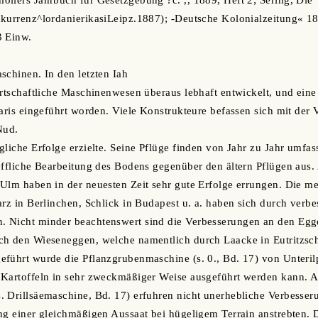
llers Jahrbuch für Gesetzgebung ?c. ,, 1889, Heft 2; Sering, Die
kurrenz^lordanierikasiLeipz.1887); -Deutsche Kolonialzeitung« 18
3 Einw.
schinen. In den letzten Iah
irtschaftliche Maschinenwesen überaus lebhaft entwickelt, und eine
raris eingeführt worden. Viele Konstrukteure befassen sich mit der 
Nud.
gliche Erfolge erzielte. Seine Pflüge finden von Jahr zu Jahr umfa
effliche Bearbeitung des Bodens gegenüber den ältern Pflügen aus.
Ulm haben in der neuesten Zeit sehr gute Erfolge errungen. Die m
arz in Berlinchen, Schlick in Budapest u. a. haben sich durch verbe
 Nicht minder beachtenswert sind die Verbesserungen an den Eggen
ch den Wieseneggen, welche namentlich durch Laacke in Eutritzsc
führt wurde die Pflanzgrubenmaschine (s. 0., Bd. 17) von Unterilp
 Kartoffeln in sehr zweckmäßiger Weise ausgeführt werden kann. A
 Drillsäemaschine, Bd. 17) erfuhren nicht unerhebliche Verbesser
ng einer gleichmäßigen Aussaat bei hügeligem Terrain anstrebten. 