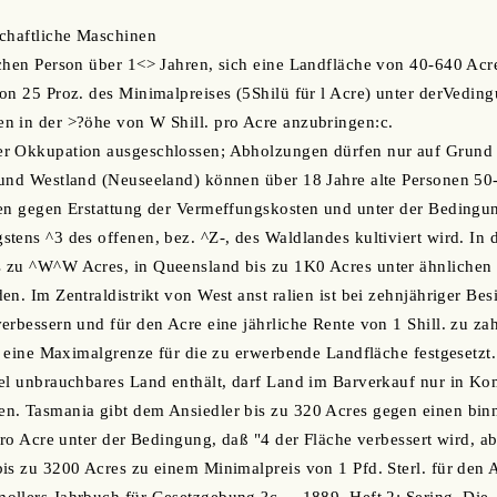
schaftliche Maschinen
ichen Person über 1<> Jahren, sich eine Landfläche von 40-640 Ac
on 25 Proz. des Minimalpreises (5Shilü für l Acre) unter derVedin
n in der >?öhe von W Shill. pro Acre anzubringen:c.
r Okkupation ausgeschlossen; Abholzungen dürfen nur auf Grund 
 und Westland (Neuseeland) können über 18 Jahre alte Personen 50
en gegen Erstattung der Vermeffungskosten und unter der Bedingun
tens ^3 des offenen, bez. ^Z-, des Waldlandes kultiviert wird. In
 zu ^W^W Acres, in Queensland bis zu 1K0 Acres unter ähnlichen
n. Im Zentraldistrikt von West anst ralien ist bei zehnjähriger Bes
erbessern und für den Acre eine jährliche Rente von 1 Shill. zu za
st eine Maximalgrenze für die zu erwerbende Landfläche festgesetzt.
iel unbrauchbares Land enthält, darf Land im Barverkauf nur in K
n. Tasmania gibt dem Ansiedler bis zu 320 Acres gegen einen bin
.pro Acre unter der Bedingung, daß "4 der Fläche verbessert wird, 
is zu 3200 Acres zu einem Minimalpreis von 1 Pfd. Sterl. für den