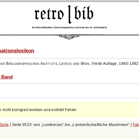
Die Retro-Bibliothek | Nachschlagewerke zum Ende des 19. Jahrhunderts
ationslexikon
es Bibliographischen Instituts, Leipzig und Wien
,
Vierte Auflage, 1885-1892
) Band
h nicht korrigiert worden und enthält Fehler.
Seite
| Seite 0523: von
Landrecies
bis
Landwirtschaftliche Maschinen
|
Fak