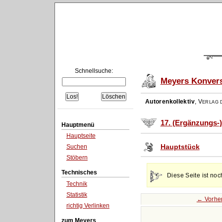
Schnellsuche:
Meyers Konvers
Autorenkollektiv
,
Verlag d
17. (Ergänzungs-
Hauptmenü
Hauptseite
Hauptstück
Suchen
Stöbern
Technisches
Diese Seite ist noc
Technik
Statistik
← Vorhe
richtig Verlinken
zum Meyers