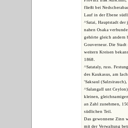
Provinz Irak Adschmi,
fließt bei Nedscheraba
Lauf in der Ebene süd
^Satai, Hauptstadt der
nahen Osaka verbunden,
gehörte gleich andern
Gouverneur. Die Stadt 
weitern Kreisen bekan
1868.
^Satataly, russ. Fest
des Kaukasus, am Iach
'Saksaul (Salzsirauch),
^SalangalI unt Ceylon
kleinen, gleichnamige
an Zahl zunehmen, 150
südlichen Teil.
Das gewonnene Zinn wi
mit der Verwaltung betr