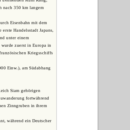
n trennenden Kuhi Rang,
ich nach 350 km langem
 durch Eisenbahn mit dem
 erste Handelsstadt Japans,
nd unter einem
e wurde zuerst in Europa in
französischen Kriegsschiffs
,000 Einw.), am Südabhang
Reich Siam gehörigen
 Zuwanderung fortwährend
hen Zinngruben in ihrem
nt, während ein Deutscher