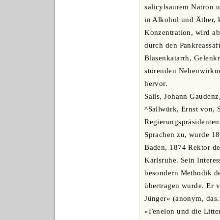
salicylsaurem Natron u
in Alkohol und Äther, 
Konzentration, wird ab
durch den Pankreassaf
Blasenkatarrh, Gelenk
störenden Nebenwirku
hervor.
Salis, Johann Gaudenz,
^Sallwürk, Ernst von,
Regierungspräsidenten,
Sprachen zu, wurde 18
Baden, 1874 Rektor de
Karlsruhe. Sein Intere
besondern Methodik de
übertragen wurde. Er v
Jünger« (anonym, das.
»Fenelon und die Litte