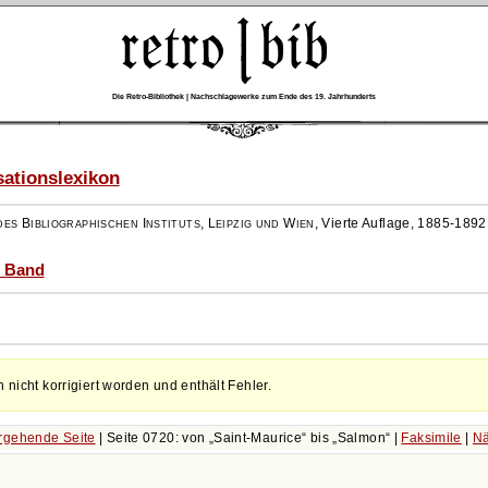
Die Retro-Bibliothek | Nachschlagewerke zum Ende des 19. Jahrhunderts
ationslexikon
es Bibliographischen Instituts, Leipzig und Wien
,
Vierte Auflage, 1885-1892
) Band
h nicht korrigiert worden und enthält Fehler.
rgehende Seite
| Seite 0720: von
Saint-Maurice
bis
Salmon
|
Faksimile
|
Nä