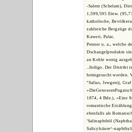
-Salem (Schelam), Dist
1,599,595 Einw. (95,7?
katholische, Bevölkerun
zahlreiche Bergzüge da
Kaweri, Palar,
Penner u. a., welche d
Dschangelprodukte sin
an Kohle wenig ausgeb
..Indigo. Der Distrik
heimgesucht worden. V
"Salias, Jewgenij, Gra
»DieGenossenPugatsc
1874, 4 Bde.), »Eine M
romantische Erzählung
ebenfalls als Romanschr
'Salinaphthöl (Naphtha
Salicylsäure^-naphthy