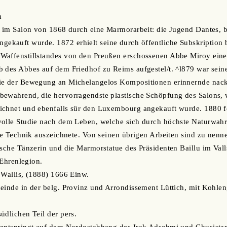
n
t im Salon von 1868 durch eine Marmorarbeit: die Jugend Dantes, b
kauft wurde. 1872 erhielt seine durch öffentliche Subskription b
Waffenstillstandes von den Preußen erschossenen Abbe Miroy eine 
 des Abbes auf dem Friedhof zu Reims aufgestel/t. ^l879 war sein
ie der Bewegung an Michelangelos Kompositionen erinnernde nackt
bewahrend, die hervorragendste plastische Schöpfung des Salons, 
ichnet und ebenfalls sür den Luxembourg angekauft wurde. 1880 fo
volle Studie nach dem Leben, welche sich durch höchste Naturwahr
che Technik auszeichnete. Von seinen übrigen Arbeiten sind zu nenn
ische Tänzerin und die Marmorstatue des Präsidenten Baillu im Valls
r Ehrenlegion.
 Wallis, (1888) 1666 Einw.
einde in der belg. Provinz und Arrondissement Lüttich, mit Kohle
üdlichen Teil der pers.