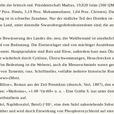
rikt der britisch-ind. Präsidentschaft Madras, 19,820 lsiim (360 QM
 Proz. Hindu, 3,19 Proz. Mohammedaner, 1,04 Proz. Christen). Die 
g ist in schneller Zunahme. Nur der südliche Teil des Distrikts ist
s Land, unter denendie Siwaroibergediebedeutendsten sind; die ans
er Bewässerung des Landes die.-neu; der Waldbestand ist ansehnlic
d von Bedeutung. Die Eisenerzlager sind von mächtiger Ausdehnu
eutet. Hauptprodukte sind Reis und Hirse, außerdem baut man Ölsa
t ist wiederholt durch Cyklone, Überschwemmungen, Heuschrecken
on Bedeutung ist die Weberei, auch die Messerschmiede waren gen
f von Turnemir, russ. Schriftsteller, verfaßte mehrere historische 
hews«(Most.
illion«, Roman aus der Zeit Potemkins (deutsch, Verl. 1887), den m
en: »Madonna«, »1.08 ^l)vi08« u. a. - Eine Gräfin S. trat unter d
iftstellerin auf.
lol, Naphthosalol, Betol) (^Hi^, eine dem Salol nahestehende Subst
läther und wird durch Einwirkung von Phosphoroxychlorid auf ein