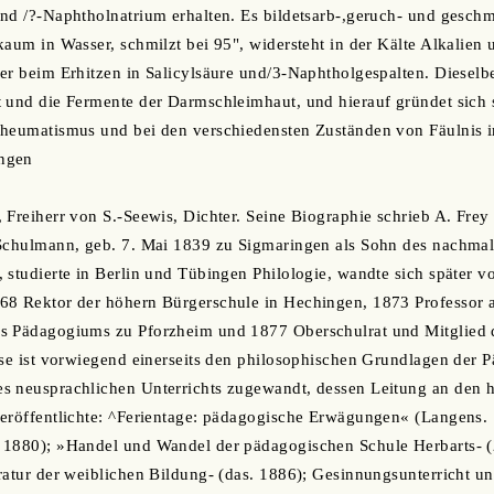
nd /?-Naphtholnatrium erhalten. Es bildetsarb-,geruch- und geschma
kaum in Wasser, schmilzt bei 95", widersteht in der Kälte Alkalien 
er beim Erhitzen in Salicylsäure und/3-Naphtholgespalten. Dieselbe
t und die Fermente der Darmschleimhaut, und hierauf gründet sich
rheumatismus und bei den verschiedensten Zuständen von Fäulnis i
ngen
 Freiherr von S.-Seewis, Dichter. Seine Biographie schrieb A. Frey
 Schulmann, geb. 7. Mai 1839 zu Sigmaringen als Sohn des nachma
 studierte in Berlin und Tübingen Philologie, wandte sich später 
68 Rektor der höhern Bürgerschule in Hechingen, 1873 Professor
s Pädagogiums zu Pforzheim und 1877 Oberschulrat und Mitglied 
sse ist vorwiegend einerseits den philosophischen Grundlagen der P
s neusprachlichen Unterrichts zugewandt, dessen Leitung an den
eröffentlichte: ^Ferientage: pädagogische Erwägungen« (Langens. 
 1880); »Handel und Wandel der pädagogischen Schule Herbarts- (2
ratur der weiblichen Bildung- (das. 1886); Gesinnungsunterricht un