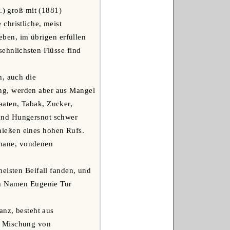
.) groß mit (1881)
christliche, meist
 eben, im übrigen erfüllen
ehnlichsten Flüsse find
h, auch die
ng, werden aber aus Mangel
aten, Tabak, Zucker,
 und Hungersnot schwer
ießen eines hohen Rufs.
Romane, vondenen
eisten Beifall fanden, und
em Namen Eugenie Tur
anz, besteht aus
e Mischung von