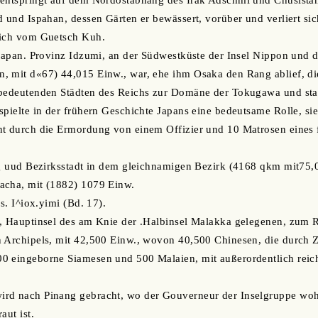
 entspringt auf dem Nordostabhang des Irak Adschmi und Chusista
d und Ispahan, dessen Gärten er bewässert, vorüber und verliert s
lich vom Guetsch Kuh.
 japan. Provinz Idzumi, an der Südwestküste der Insel Nippon und
 mit d«67) 44,015 Einw., war, ehe ihm Osaka den Rang ablief, die
 bedeutenden Städten des Reichs zur Domäne der Tokugawa und sta
spielte in der frühern Geschichte Japans eine bedeutsame Rolle, si
nt durch die Ermordung von einem Offizier und 10 Matrosen eines 
ung uud Bezirksstadt in dem gleichnamigen Bezirk (4168 qkm mit75
acha, mit (1882) 1079 Einw.
 s. I^iox.yimi (Bd. 17).
), Hauptinsel des am Knie der .Halbinsel Malakka gelegenen, zum 
n Archipels, mit 42,500 Einw., wovon 40,500 Chinesen, die durch
0 eingeborne Siamesen und 500 Malaien, mit außerordentlich reic
rd nach Pinang gebracht, wo der Gouverneur der Inselgruppe woh
aut ist.