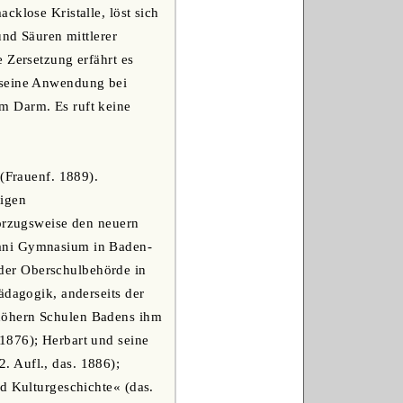
cklose Kristalle, löst sich
und Säuren mittlerer
 Zersetzung erfährt es
 seine Anwendung bei
m Darm. Es ruft keine
 (Frauenf. 1889).
ligen
vorzugsweise den neuern
 ani Gymnasium in Baden-
der Oberschulbehörde in
ädagogik, anderseits der
 höhern Schulen Badens ihm
1876); Herbart und seine
. Aufl., das. 1886);
d Kulturgeschichte« (das.