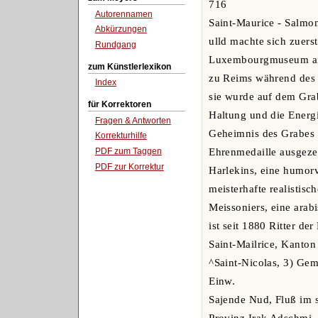
716
Autorennamen
Saint-Maurice - Salmo
Abkürzungen
ulld machte sich zuers
Rundgang
Luxembourgmuseum ange
zum Künstlerlexikon
zu Reims während des 
Index
sie wurde auf dem Grab
für Korrektoren
Haltung und die Energ
Fragen & Antworten
Geheimnis des Grabes 
Korrekturhilfe
PDF zum Taggen
Ehrenmedaille ausgeze
PDF zur Korrektur
Harlekins, eine humor
meisterhafte realistis
Meissoniers, eine arab
ist seit 1880 Ritter de
Saint-Mailrice, Kanton
^Saint-Nicolas, 3) Gem
Einw.
Sajende Nud, Fluß im s