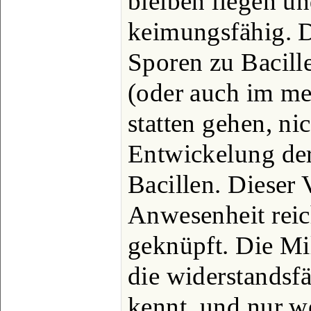
bleiben liegen un
keimungsfähig. 
Sporen zu Bacill
(oder auch im me
statten gehen, nic
Entwickelung de
Bacillen. Dieser 
Anwesenheit reic
geknüpft. Die Mi
die widerstandsf
kennt, und nur w