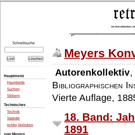
Die Retro-Bibliothek |
Schnellsuche:
Meyers Konv
Autorenkollektiv
Hauptmenü
Bibliographischen In
Hauptseite
Suchen
Vierte Auflage, 18
Stöbern
Technisches
Technik
18. Band: Ja
Statistik
richtig Verlinken
1891
zum Meyers