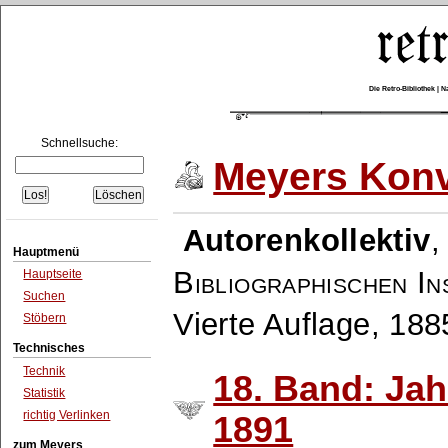
Die Retro-Bibliothek |
Schnellsuche:
Meyers Konv
Autorenkollektiv
Hauptmenü
Bibliographischen In
Hauptseite
Suchen
Vierte Auflage, 18
Stöbern
Technisches
Technik
18. Band: Ja
Statistik
richtig Verlinken
1891
zum Meyers