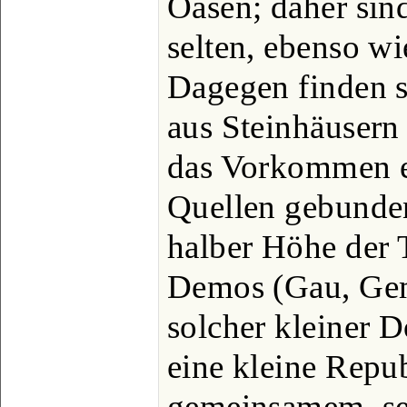
Oasen; daher sin
selten, ebenso wi
Dagegen finden si
aus Steinhäusern
das Vorkommen ei
Quellen gebunden
halber Höhe der 
Demos (Gau, Gem
solcher kleiner D
eine kleine Repub
gemeinsamem, se