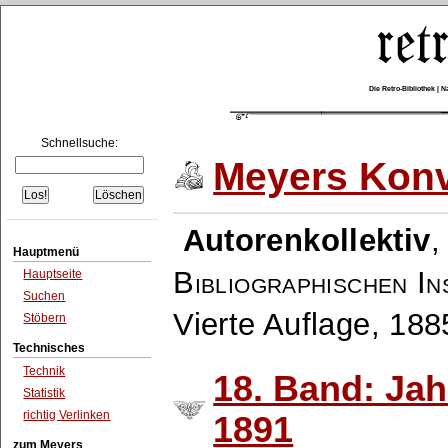
Die Retro-Bibliothek |
Schnellsuche:
Meyers Konv
Autorenkollektiv
Hauptmenü
Bibliographischen In
Hauptseite
Suchen
Vierte Auflage, 18
Stöbern
Technisches
Technik
18. Band: Ja
Statistik
richtig Verlinken
1891
zum Meyers