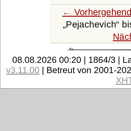
← Vorhergehend
Pejachevich
bi
Näc
08.08.2026 00:20 | 1864/3 | L
v3.11.00
| Betreut von 2001-20
XH