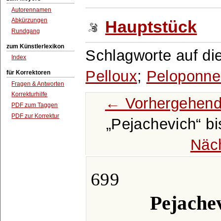
Autorennamen
Abkürzungen
Hauptstück
Rundgang
zum Künstlerlexikon
Schlagworte auf di
Index
Pelloux
;
Peloponne
für Korrektoren
Fragen & Antworten
Korrekturhilfe
← Vorhergehend
PDF zum Taggen
PDF zur Korrektur
Pejachevich
bi
Näc
699
Pejache